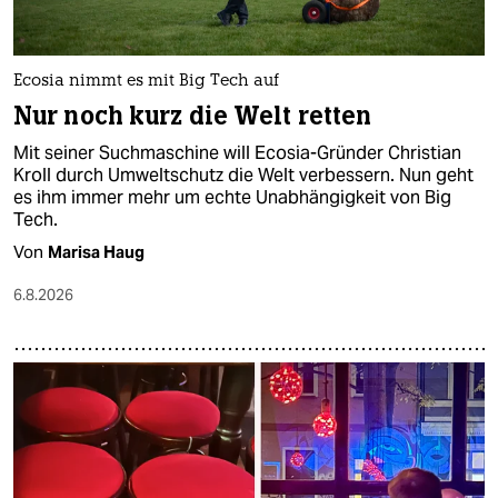
berlin
nord
Ecosia nimmt es mit Big Tech auf
wahrheit
Nur noch kurz die Welt retten
verlag
Mit seiner Suchmaschine will Ecosia-Gründer Christian
Kroll durch Umweltschutz die Welt verbessern. Nun geht
verlag
es ihm immer mehr um echte Unabhängigkeit von Big
Tech.
veranstaltungen
Von
Marisa Haug
shop
6.8.2026
fragen & hilfe
unterstützen
abo
genossenschaft