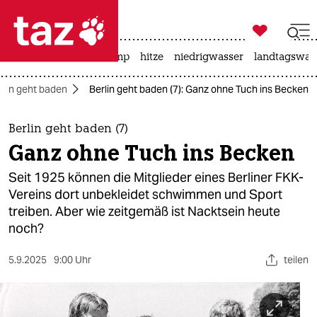

taz zahl ich
katzen
usa unter trump
hitze
niedrigwasser
landtagswahl

taz zahl ich
rlin geht baden
Berlin geht baden (7): Ganz ohne Tuch ins Becken
taz zahl ich
themen
Berlin geht baden (7)
Ganz ohne Tuch ins Becken
politik
Seit 1925 können die Mitglieder eines Berliner FKK-
öko
Vereins dort unbekleidet schwimmen und Sport
treiben. Aber wie zeitgemäß ist Nacktsein heute
gesellschaft
noch?
kultur
5.9.2025
9:00 Uhr
teilen
sport