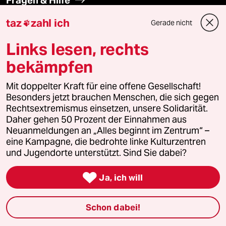
taz
zahl ich
Gerade nicht

Feedback
Links lesen, rechts
Aboservice
bekämpfen
ePaper Login
Mit doppelter Kraft für eine offene Gesellschaft!
Besonders jetzt brauchen Menschen, die sich gegen
Downloads für Abonnierende
Rechtsextremismus einsetzen, unsere Solidarität.
Daher gehen 50 Prozent der Einnahmen aus
Neuanmeldungen an „Alles beginnt im Zentrum“ –
eine Kampagne, die bedrohte linke Kulturzentren
© 2026 taz Verlags und Vertriebs GmbH
und Jugendorte unterstützt. Sind Sie dabei?
Alle Rechte vorbehalten. Bei rechtlichen Fragen oder für Genehmigungen
wenden Sie sich bitte an
lizenzen@taz.de

Ja, ich will
Feedback
Redaktionsstatut
Kommune-Richtlinien
KI-
Schon dabei!
Leitlinie
Informant
Datenschutz
Impressum
AGB