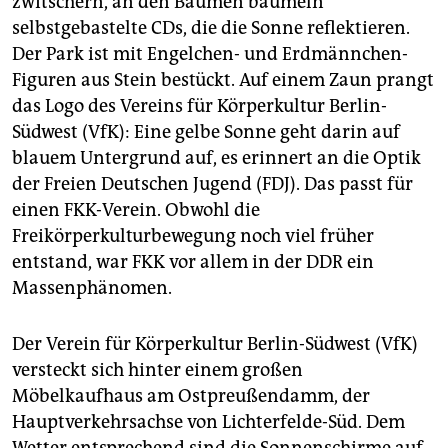
zwitschern, an den Bäumen baumeln
epaper login
selbstgebastelte CDs, die die Sonne reflektieren.
Der Park ist mit Engelchen- und Erdmännchen-
Figuren aus Stein bestückt. Auf einem Zaun prangt
das Logo des Vereins für Körperkultur Berlin-
Südwest (VfK): Eine gelbe Sonne geht darin auf
blauem Untergrund auf, es erinnert an die Optik
der Freien Deutschen Jugend (FDJ). Das passt für
einen FKK-Verein. Obwohl die
Freikörperkulturbewegung noch viel früher
entstand, war FKK vor allem in der DDR ein
Massenphänomen.
Der Verein für Körperkultur Berlin-Südwest (VfK)
versteckt sich hinter einem großen
Möbelkaufhaus am Ostpreußendamm, der
Hauptverkehrsachse von Lichterfelde-Süd. Dem