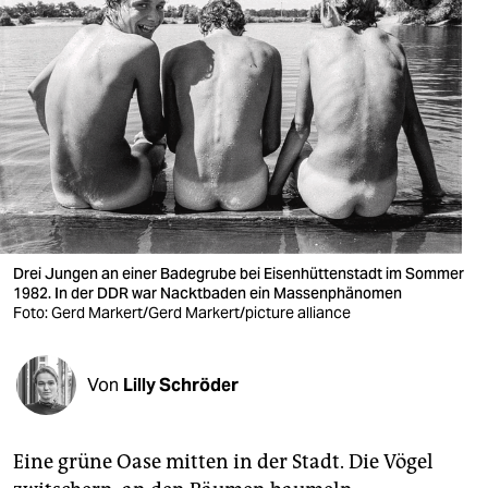
berlin
nord
wahrheit
verlag
verlag
veranstaltungen
Drei Jungen an einer Badegrube bei Eisenhüttenstadt im Sommer
shop
1982. In der DDR war Nacktbaden ein Massenphänomen
Foto: Gerd Markert/Gerd Markert/picture alliance
fragen & hilfe
unterstützen
Von
Lilly Schröder
abo
genossenschaft
Eine grüne Oase mitten in der Stadt. Die Vögel