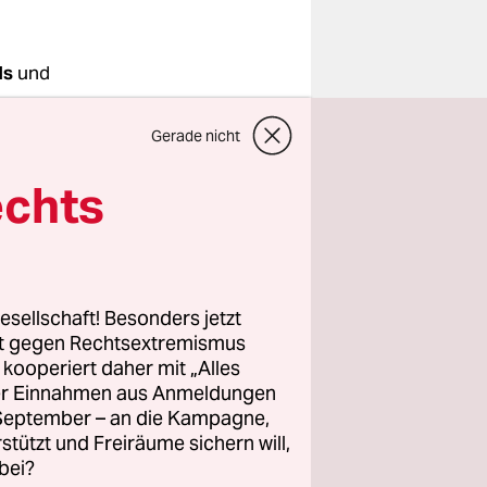
ls
und
Gerade nicht
echts
ese
n
ßung der
ormalen
esellschaft! Besonders jetzt
rt gegen Rechtsextremismus
nen
z kooperiert daher mit „Alles
l agiert.
ller Einnahmen aus Anmeldungen
. September – an die Kampagne,
rstützt und Freiräume sichern will,
bei?