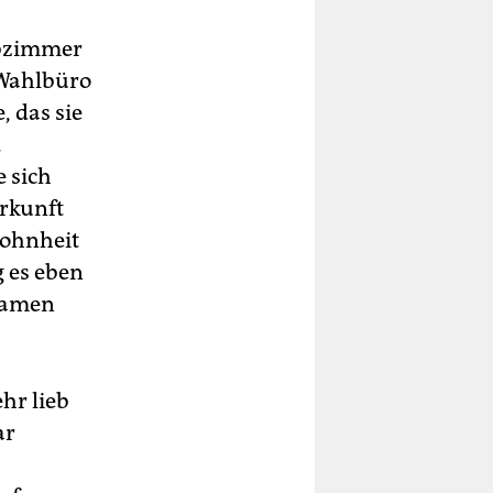
ibzimmer
 Wahlbüro
, das sie
.
e sich
erkunft
wohnheit
g es eben
 Namen
hr lieb
ar