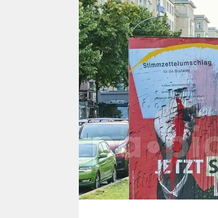
berlin
nord
wahrheit
verlag
verlag
veranstaltungen
shop
fragen & hilfe
unterstützen
abo
genossenschaft