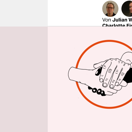
epaper login
Von
Julian 
Charlotte E
Der Souv
„Der Souve
Sentenz w
Erwartung 
Wahllokale
demokrati
gegenüber,