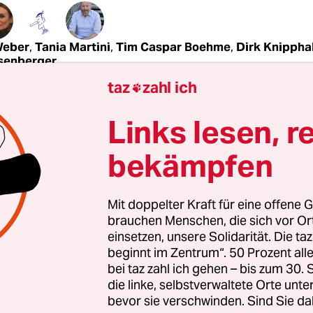
Weber
,
Tania Martini
,
Tim Caspar Boehme
,
Dirk Knippha
isenberger
taz
zahl ich

erän spricht und kritzelt
Links lesen, r
rän hat gesprochen.“ Zum ersten Mal habe ich di
bekämpfen
ohl von
Joschka Fischer
gehört. Er sprach sie aus i
eines Wahlergebnisses, dem er sich nach Schlie
 zu stellen hatte. Die Nüchternheit solch eines n
Mit doppelter Kraft für eine offene G
brauchen Menschen, die sich vor O
schen Vorgangs steht dem hohen Maß an Emotio
einsetzen, unsere Solidarität. Die ta
 mit dem das Stimmvieh bei einer politischen Wah
beginnt im Zentrum“. 50 Prozent a
bei taz zahl ich gehen – bis zum 30
die linke, selbstverwaltete Orte unte
bevor sie verschwinden. Sind Sie da