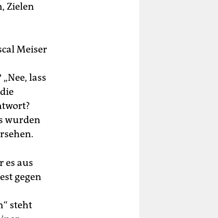
, Zielen
scal Meiser
 „Nee, lass
die
ntwort?
os wurden
ersehen.
r es aus
est gegen
n“ steht