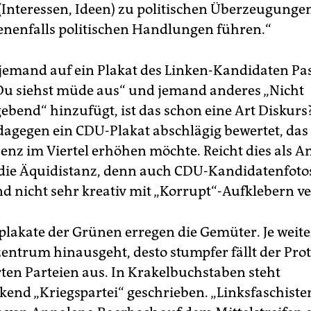
(Interessen, Ideen) zu politischen Überzeugungen
nenfalls politischen Handlungen führen.“
jemand auf ein Plakat des Linken-Kandidaten Pa
„Du siehst müde aus“ und jemand anderes „Nicht
ebend“ hinzufügt, ist das schon eine Art Diskurs?
dagegen ein CDU-Plakat abschlägig bewertet, das 
senz im Viertel erhöhen möchte. Reicht dies als A
 die Äquidistanz, denn auch CDU-Kandidatenfot
d nicht sehr kreativ mit „Korrupt“-Aufklebern v
lakate der Grünen erregen die Gemüter. Je weite
entrum hinausgeht, desto stumpfer fällt der Prot
rten Parteien aus. In Krakelbuchstaben steht
kend „Kriegspartei“ geschrieben. „Linksfaschiste