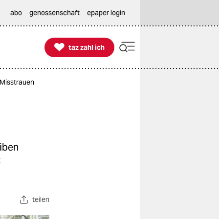
abo
genossenschaft
epaper login

taz zahl ich
taz zahl ich
 Misstrauen
eiben
t
teilen