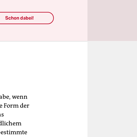
Schon dabei!
gabe, wenn
se Form der
as
edlichem
bestimmte