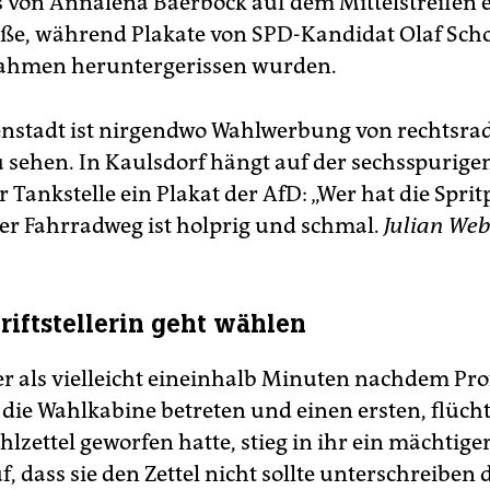
s von Annalena Baerbock auf dem Mittelstreifen 
aße, während Plakate von SPD-Kandidat Olaf Scho
ahmen heruntergerissen wurden.
enstadt ist nirgendwo Wahlwerbung von rechtsra
u sehen. In Kaulsdorf hängt auf der sechsspurige
 Tankstelle ein Plakat der AfD: „Wer hat die Sprit
er Fahrradweg ist holprig und schmal.
Julian Web
riftstellerin geht wählen
er als vielleicht eineinhalb Minuten nachdem Prof
e Wahlkabine betreten und einen ersten, flücht
lzettel geworfen hatte, stieg in ihr ein mächtige
, dass sie den Zettel nicht sollte unterschreiben 