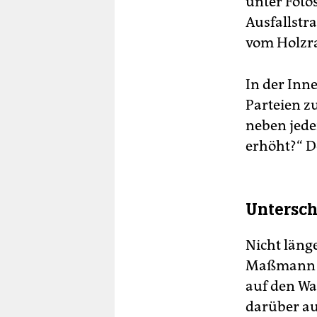
unter Foto
Ausfallstr
vom Holzr
In der Inn
Parteien z
neben jeder
erhöht?“ D
Untersch
Nicht läng
Maßmann di
auf den Wah
darüber auf