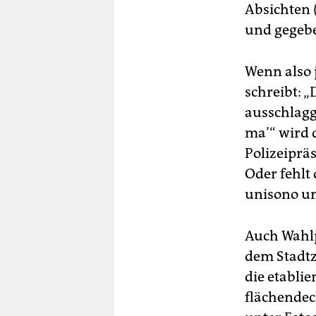
Absichten 
und gegebe
Wenn also 
schreibt: 
ausschlagg
ma’“ wird 
Polizeiprä
Oder fehlt
unisono un
Auch Wahlp
dem Stadtz
die etablie
flächendec