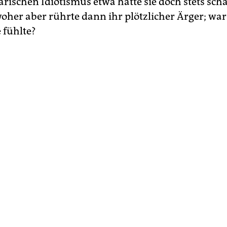
rischen Idiotismus etwa hatte sie doch stets scha
 woher aber rührte dann ihr plötzlicher Ärger; war
e fühlte?