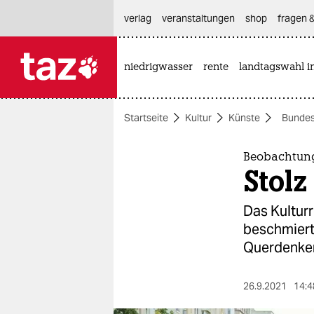
hautnavigation anspringen
hauptinhalt anspringen
footer anspringen
verlag
veranstaltungen
shop
fragen &
niedrigwasser
rente
landtagswahl i

taz zahl ich
taz zahl ich
Startseite
Kultur
Künste
Bundes
themen
politik
Beobachtun
Stolz
öko
Das Kulturr
gesellschaft
beschmierte
Querdenker
kultur
sport
26.9.2021
14:4