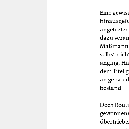
Eine gewis
hinausgefü
angetreten,
dazu veranl
Maßmann. Si
selbst nich
anging, Hi
dem Titel g
an genau d
bestand.
Doch Routin
gewonnene 
übertriebe