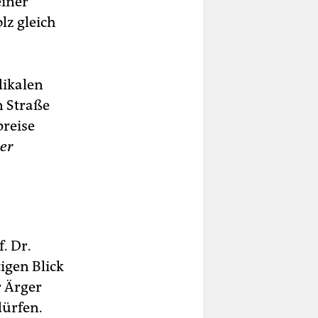
einer
lz gleich
dikalen
n Straße
preise
er
. Dr.
igen Blick
r Ärger
dürfen.