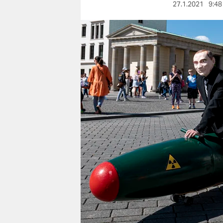
berlin
27.1.2021
9:48
nord
wahrheit
verlag
verlag
veranstaltungen
shop
fragen & hilfe
unterstützen
abo
genossenschaft