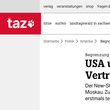
hautnavigation anspringen
hauptinhalt anspringen
footer anspringen
verlag
veranstaltungen
shop
fragen &
hitze
surfen
landtagswahl in sachse

taz zahl ich
taz zahl ich
Startseite
Politik
Amerika
Begre
themen
politik
Begrenzung
USA 
öko
Vert
gesellschaft
Der New-Sta
kultur
Moskau. Zu
erstmals te
sport