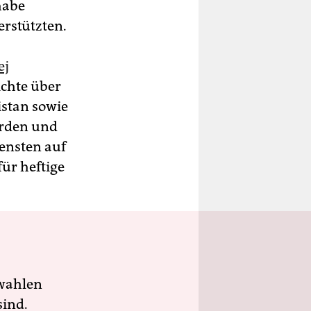
habe
erstützten.
ej
ichte über
istan sowie
örden und
ensten auf
ür heftige
wahlen
sind.