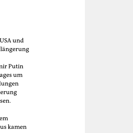
e USA und
rlängerung
mir Putin
rages um
dlungen
ierung
sen.
dem
aus kamen