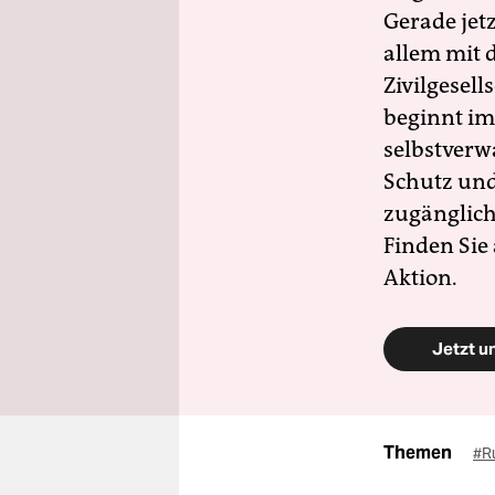
Gerade jet
allem mit d
Zivilgesell
beginnt im
selbstverw
Schutz und 
zugänglich
Finden Sie
Aktion.
Jetzt u
Themen
#R