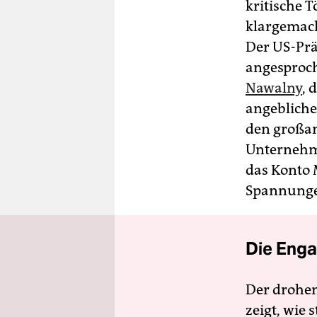
kritische T
klargemach
Der US-Pr
angesproch
Nawalny
, 
angebliche
den großan
Unternehme
das Konto 
Spannunge
Die Enga
Der drohe
zeigt, wie