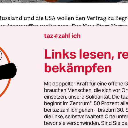
Russland und die USA wollen den Vertrag zu Beg
her Atomwaffen verlängern. Der New-Start-Vertr
hre ohne irgendwelche Zusätze verlängert, sagte 
taz
zahl ich

ter Sergej Rjabkow der Agentur Interfax zufolg
Links lesen, r
Zuvor hatten der russische Präsident Wladimir P
nt Joe Biden zum ersten Mal miteinander telefoni
bekämpfen
ng ist im Interesse unserer beiden Länder, der ga
russische Regierungssprecher Dmitry Peskow am 
Mit doppelter Kraft für eine offene G
skow erklärte, die beiden Staatsoberhäupter hätt
brauchen Menschen, die sich vor O
darüber gezeigt, dass in diplomatischen Erklärun
einsetzen, unsere Solidarität. Die ta
ng des Vertrages bestätigt wurde.
beginnt im Zentrum“. 50 Prozent a
bei taz zahl ich gehen – bis zum 30
die linke, selbstverwaltete Orte unte
nnte Neue Start-Vertrag (Strategic Arms Reducti
bevor sie verschwinden. Sind Sie da
. Februar aus. Dann fallen alle Beschränkungen f