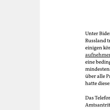
Unter Bide
Russland t
einigen k
aufnehme
eine bedin
mindestens
über alle 
hatte dies
Das Telefo
Amtsantri