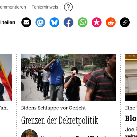
ommentieren
Fehlerhinweis
 teilen
Wahl
Bidens Schlappe vor Gericht
Eine
Blo
Grenzen der Dekretpolitik
Joe B
sein