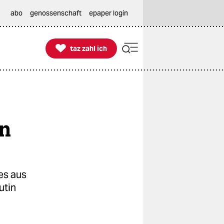
abo
genossenschaft
epaper login

taz zahl ich
taz zahl ich
rn
es aus
utin