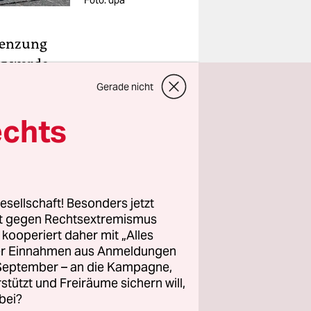
Foto: dpa
renzung
ag werde
Vize-
Gerade nicht
e am
echts
utin und
ert. „Die
nzen Welt“,
Dienstag in
esellschaft! Besonders jetzt
en sich
rt gegen Rechtsextremismus
gen die
z kooperiert daher mit „Alles
ller Einnahmen aus Anmeldungen
. September – an die Kampagne,
rstützt und Freiräume sichern will,
on Treaty)
bei?
ür den