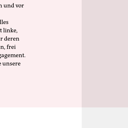
h und vor
lles
 linke,
ür deren
n, frei
ngagement.
e unsere