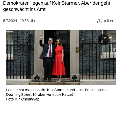
berlin
Demokraten liegen auf Keir Starmer. Aber der geht
geschwächt ins Amt.
nord
5.7.2024
19:58 Uhr
teilen
wahrheit
verlag
verlag
veranstaltungen
shop
fragen & hilfe
unterstützen
Labour hat es geschafft: Keir Starmer und seine Frau beziehen
Downing Street 10, aber wo ist die Katze?
abo
Foto: Kin Cheung/ap
genossenschaft