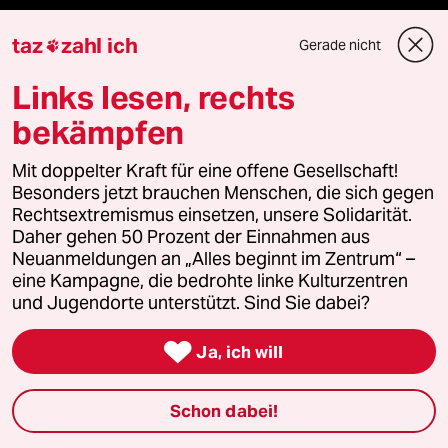
taz
zahl ich
Gerade nicht
Politik

Links lesen, rechts
Öko
bekämpfen
Gesellschaft
Mit doppelter Kraft für eine offene Gesellschaft!
Besonders jetzt brauchen Menschen, die sich gegen
Kultur
Rechtsextremismus einsetzen, unsere Solidarität.
Daher gehen 50 Prozent der Einnahmen aus
Sport
Neuanmeldungen an „Alles beginnt im Zentrum“ –
eine Kampagne, die bedrohte linke Kulturzentren
Berlin
und Jugendorte unterstützt. Sind Sie dabei?
Nord

Ja, ich will
Wahrheit
Schon dabei!