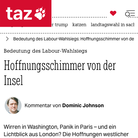

taz zahl ich
bergsteigen
usa unter trump
katzen
landtagswahl in sachs

taz zahl ich
en
Bedeutung des Labour-Wahlsiegs: Hoffnungsschimmer von der I
taz zahl ich
Bedeutung des Labour-Wahlsiegs
themen
Hoffnungsschimmer von der
politik
Insel
öko
gesellschaft
Kommentar von
Dominic Johnson
kultur
sport
Wirren in Washington, Panik in Paris – und ein
Lichtblick aus London? Die Hoffnungen westlicher