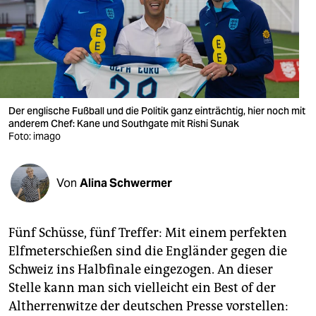
berlin
nord
wahrheit
verlag
Der englische Fußball und die Politik ganz einträchtig, hier noch mit
verlag
anderem Chef: Kane und Southgate mit Rishi Sunak
Foto: imago
veranstaltungen
shop
Von
Alina Schwermer
fragen & hilfe
Fünf Schüsse, fünf Treffer: Mit einem perfekten
unterstützen
Elfmeterschießen sind die Engländer gegen die
abo
Schweiz ins Halbfinale eingezogen. An dieser
Stelle kann man sich vielleicht ein Best of der
genossenschaft
Altherrenwitze der deutschen Presse vorstellen: