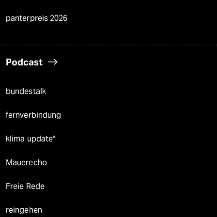
panterpreis 2026
Podcast
bundestalk
fernverbindung
klima update°
Mauerecho
Freie Rede
reingehen