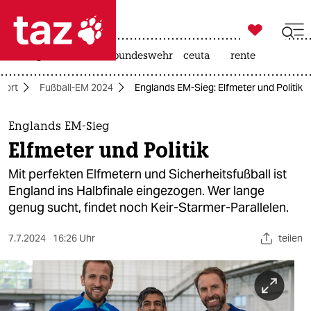

taz zahl ich
niedrigwasser
afd
bundeswehr
ceuta
rente

taz zahl ich
port
Fußball-EM 2024
Englands EM-Sieg: Elfmeter und Politik
taz zahl ich
themen
Englands EM-Sieg
Elfmeter und Politik
politik
Mit perfekten Elfmetern und Sicherheitsfußball ist
öko
England ins Halbfinale eingezogen. Wer lange
genug sucht, findet noch Keir-Starmer-Parallelen.
gesellschaft
7.7.2024
16:26 Uhr
teilen
kultur
sport