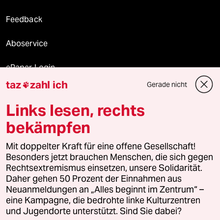
Feedback
Aboservice
ePaper Login
taz
zahl ich
Gerade nicht

Downloads für Abonnierende
Links lesen, rechts
bekämpfen
© 2026 taz Verlags und Vertriebs GmbH
Mit doppelter Kraft für eine offene Gesellschaft!
Alle Rechte vorbehalten. Bei rechtlichen Fragen oder für Genehmigungen
wenden Sie sich bitte an
lizenzen@taz.de
Besonders jetzt brauchen Menschen, die sich gegen
Rechtsextremismus einsetzen, unsere Solidarität.
Daher gehen 50 Prozent der Einnahmen aus
Feedback
Redaktionsstatut
Kommune-Richtlinien
KI-
Neuanmeldungen an „Alles beginnt im Zentrum“ –
eine Kampagne, die bedrohte linke Kulturzentren
Leitlinie
Informant
Datenschutz
Impressum
AGB
und Jugendorte unterstützt. Sind Sie dabei?