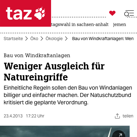

taz zahl ich
drohnen
rente
landtagswahl in sachsen-anhalt
jemen

taz zahl ich
Startseite
Öko
Ökologie
Bau von Windkraftanlagen: Wenige
taz zahl ich
themen
Bau von Windkraftanlagen
Weniger Ausgleich für
politik
Natureingriffe
öko
Einheitliche Regeln sollen den Bau von Windanlagen
billiger und einfacher machen. Der Natuschutzbund
gesellschaft
kritisiert die geplante Verordnung.
kultur
23.4.2013
17:22 Uhr
teilen
sport