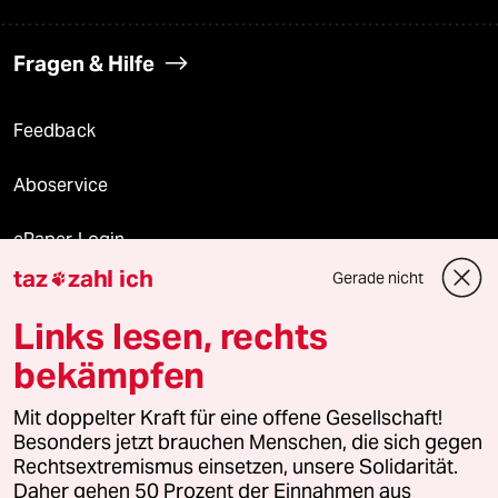
Fragen & Hilfe
Feedback
Aboservice
ePaper Login
taz
zahl ich
Gerade nicht

Downloads für Abonnierende
Links lesen, rechts
bekämpfen
© 2026 taz Verlags und Vertriebs GmbH
Alle Rechte vorbehalten. Bei rechtlichen Fragen oder für Genehmigungen
Mit doppelter Kraft für eine offene Gesellschaft!
wenden Sie sich bitte an
lizenzen@taz.de
Besonders jetzt brauchen Menschen, die sich gegen
Rechtsextremismus einsetzen, unsere Solidarität.
Daher gehen 50 Prozent der Einnahmen aus