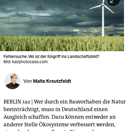
berlin
nord
wahrheit
verlag
verlag
Fehlersuche: Wo ist der Eingriff ins Landschaftsbild?
Bild: kai/photocase.com
veranstaltungen
shop
Von
Malte Kreutzfeldt
fragen & hilfe
unterstützen
BERLIN
taz
|
Wer durch ein Bauvorhaben die Natur
beeinträchtigt, muss in Deutschland einen
abo
Ausgleich schaffen. Dazu können entweder an
genossenschaft
anderer Stelle Ökosysteme verbessert werden,