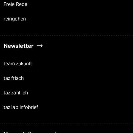
Freie Rede
reingehen
Newsletter
team zukunft
taz frisch
taz zahl ich
taz lab Infobrief