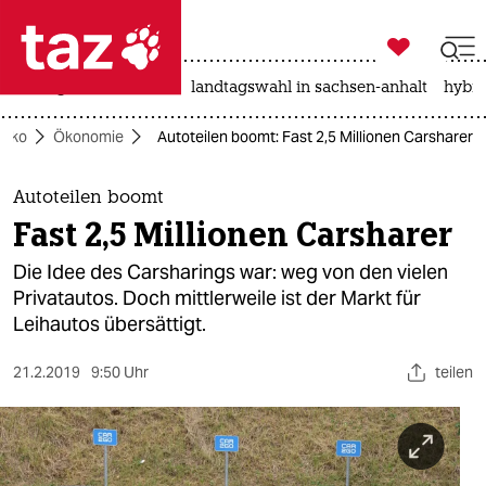

taz zahl ich
niedrigwasser
rente
landtagswahl in sachsen-anhalt
hybri

taz zahl ich
Öko
Ökonomie
Autoteilen boomt: Fast 2,5 Millionen Carsharer
taz zahl ich
themen
Autoteilen boomt
Fast 2,5 Millionen Carsharer
politik
Die Idee des Carsharings war: weg von den vielen
öko
Privatautos. Doch mittlerweile ist der Markt für
Leihautos übersättigt.
gesellschaft
21.2.2019
9:50 Uhr
teilen
kultur
sport