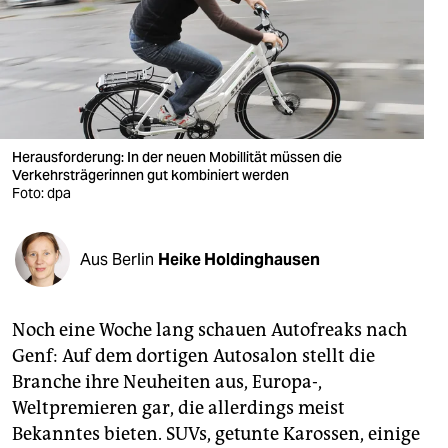
berlin
nord
wahrheit
verlag
Herausforderung: In der neuen Mobillität müssen die
verlag
Verkehrsträgerinnen gut kombiniert werden
Foto: dpa
veranstaltungen
shop
Aus Berlin
Heike Holdinghausen
fragen & hilfe
Noch eine Woche lang schauen Autofreaks nach
unterstützen
Genf: Auf dem dortigen Autosalon stellt die
abo
Branche ihre Neuheiten aus, Europa-,
Weltpremieren gar, die allerdings meist
genossenschaft
Bekanntes bieten. SUVs, getunte Karossen, einige