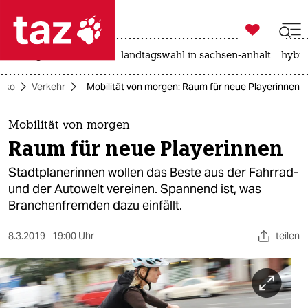

taz zahl ich
niedrigwasser
rente
landtagswahl in sachsen-anhalt
hybri

taz zahl ich
Öko
Verkehr
Mobilität von morgen: Raum für neue Playerinnen
taz zahl ich
themen
Mobilität von morgen
Raum für neue Playerinnen
politik
Stadtplanerinnen wollen das Beste aus der Fahrrad-
öko
und der Autowelt vereinen. Spannend ist, was
Branchenfremden dazu einfällt.
gesellschaft
8.3.2019
19:00 Uhr
teilen
kultur
sport