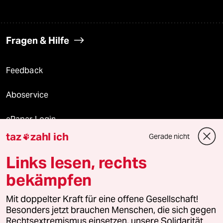
Fragen & Hilfe
Feedback
Aboservice
ePaper Login
taz
zahl ich
Gerade nicht

Downloads für Abonnierende
Links lesen, rechts
bekämpfen
© 2026 taz Verlags und Vertriebs GmbH
Mit doppelter Kraft für eine offene Gesellschaft!
Alle Rechte vorbehalten. Bei rechtlichen Fragen oder für Genehmigungen
wenden Sie sich bitte an
lizenzen@taz.de
Besonders jetzt brauchen Menschen, die sich gegen
Rechtsextremismus einsetzen, unsere Solidarität.