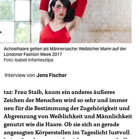
berlin
nord
wahrheit
verlag
Achselhaare gelten als Männersache: Weiblicher Mann auf der
verlag
Londoner Fashion Week 2017
Foto: Isabell Infantes/dpa
veranstaltungen
Interview von
Jens Fischer
shop
fragen & hilfe
taz: Frau Staib,
kaum ein anderes äußeres
Zeichen der Menschen wird so sehr und immer
unterstützen
neu für die Bestimmung der Zugehörigkeit und
abo
Abgrenzung von Weiblichkeit und Männlichkeit
genutzt wie die Haare. Ob sie sich an gerade
genossenschaft
angesagten Körperstellen im Tageslicht lustvoll