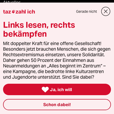
Aktuelles
taz
zahl ich
Gerade nicht

Hausblog
Links lesen, rechts
Die Seitenwende
bekämpfen
Stellen
Mit doppelter Kraft für eine offene Gesellschaft!
Besonders jetzt brauchen Menschen, die sich gegen
Presse
Rechtsextremismus einsetzen, unsere Solidarität.
Daher gehen 50 Prozent der Einnahmen aus
Neuanmeldungen an „Alles beginnt im Zentrum“ –
eine Kampagne, die bedrohte linke Kulturzentren
Unterstützen
und Jugendorte unterstützt. Sind Sie dabei?

Ja, ich will
abo
genossenschaft
Schon dabei!