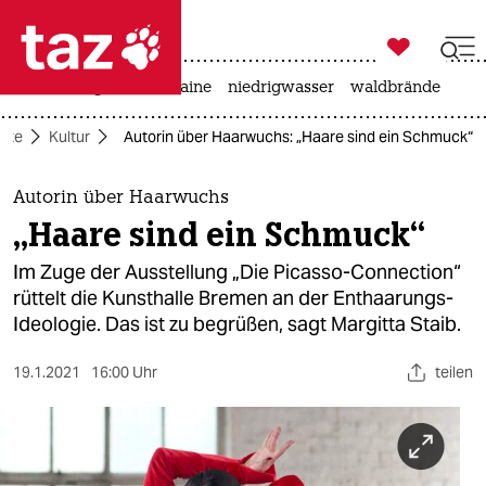

taz zahl ich
hitze
krieg in der ukraine
niedrigwasser
waldbrände

taz zahl ich
eite
Kultur
Autorin über Haarwuchs: „Haare sind ein Schmuck“
taz zahl ich
themen
Autorin über Haarwuchs
„Haare sind ein Schmuck“
politik
Im Zuge der Ausstellung „Die Picasso-Connection“
öko
rüttelt die Kunsthalle Bremen an der Enthaarungs-
Ideologie. Das ist zu begrüßen, sagt Margitta Staib.
gesellschaft
19.1.2021
16:00 Uhr
teilen
kultur
sport