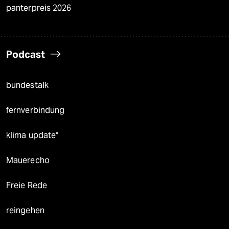
panterpreis 2026
Podcast
bundestalk
fernverbindung
klima update°
Mauerecho
Freie Rede
reingehen