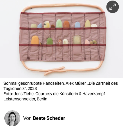
berlin
nord
wahrheit
verlag
verlag
veranstaltungen
shop
Schmal geschrubbte Handseifen: Alex Müller, „Die Zartheit des
fragen & hilfe
Täglichen 3“, 2023
Foto: Jens Ziehe, Courtesy die Künstlerin & Haverkampf
unterstützen
Leistenschneider, Berlin
abo
Von
Beate Scheder
genossenschaft