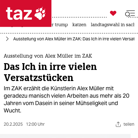

taz zahl ich
bergsteigen
usa unter trump
katzen
landtagswahl in sachs

taz zahl ich
in
Ausstellung von Alex Müller im ZAK: Das Ich in irre vielen Versat
taz zahl ich
themen
Ausstellung von Alex Müller im ZAK
Das Ich in irre vielen
politik
Versatzstücken
öko
Im ZAK erzählt die Künstlerin Alex Müller mit
geradezu manisch vielen Arbeiten aus mehr als 20
gesellschaft
Jahren vom Dasein in seiner Mühseligkeit und
Wucht.
kultur
sport
20.2.2025
12:00 Uhr
teilen