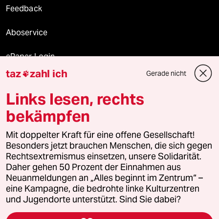
Feedback
Aboservice
ePaper Login
taz
zahl ich
Gerade nicht

Downloads für Abonnierende
Links lesen, rechts
bekämpfen
© 2026 taz Verlags und Vertriebs GmbH
Alle Rechte vorbehalten. Bei rechtlichen Fragen oder für Genehmigungen
Mit doppelter Kraft für eine offene Gesellschaft!
wenden Sie sich bitte an
lizenzen@taz.de
Besonders jetzt brauchen Menschen, die sich gegen
Rechtsextremismus einsetzen, unsere Solidarität.
Daher gehen 50 Prozent der Einnahmen aus
Feedback
Redaktionsstatut
Kommune-Richtlinien
KI-
Neuanmeldungen an „Alles beginnt im Zentrum“ –
eine Kampagne, die bedrohte linke Kulturzentren
Leitlinie
Informant
Datenschutz
Impressum
AGB
und Jugendorte unterstützt. Sind Sie dabei?