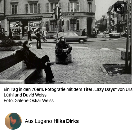
berlin
nord
wahrheit
verlag
verlag
veranstaltungen
shop
Ein Tag in den 70ern: Fotografie mit dem Titel „Lazy Days“ von Urs
fragen & hilfe
Lüthi und David Weiss
Foto: Galerie Oskar Weiss
unterstützen
abo
Aus Lugano
Hilka Dirks
genossenschaft