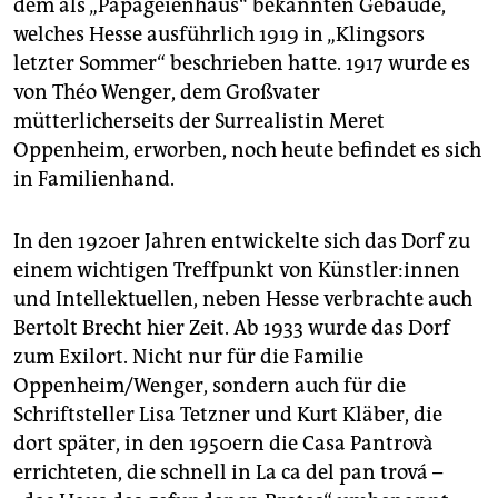
dem als „Papageienhaus“ bekannten Gebäude,
welches Hesse ausführlich 1919 in „Klingsors
letzter Sommer“ beschrieben hatte. 1917 wurde es
von Théo Wenger, dem Großvater
mütterlicherseits der Surrealistin Meret
Oppenheim, erworben, noch heute befindet es sich
in Familienhand.
In den 1920er Jahren entwickelte sich das Dorf zu
einem wichtigen Treffpunkt von Künst­le­r:in­nen
und Intellektuellen, neben Hesse verbrachte auch
Bertolt Brecht hier Zeit. Ab 1933 wurde das Dorf
zum Exilort. Nicht nur für die Familie
Oppenheim/Wenger, sondern auch für die
Schriftsteller Lisa Tetzner und Kurt Kläber, die
dort später, in den 1950ern die Casa Pantrovà
errichteten, die schnell in La ca del pan trová –