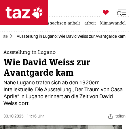

taz zahl ich
hitze
landtagswahl in sachsen-anhalt
arbeit
klimawandel

taz zahl ich
nste
Ausstellung in Lugano: Wie David Weiss zur Avantgarde kam
taz zahl ich
themen
Ausstellung in Lugano
Wie David Weiss zur
politik
Avantgarde kam
öko
Nahe Lugano trafen sich ab den 1920ern
Intellektuelle. Die Ausstellung „Der Traum von Casa
gesellschaft
Aprile“ in Lugano erinnert an die Zeit von David
Weiss dort.
kultur
sport
30.10.2025
11:16 Uhr
teilen