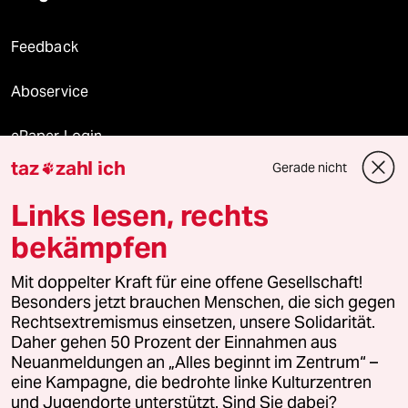
Feedback
Aboservice
ePaper Login
taz
zahl ich
Gerade nicht

Downloads für Abonnierende
Links lesen, rechts
bekämpfen
© 2026 taz Verlags und Vertriebs GmbH
Mit doppelter Kraft für eine offene Gesellschaft!
Alle Rechte vorbehalten. Bei rechtlichen Fragen oder für Genehmigungen
wenden Sie sich bitte an
lizenzen@taz.de
Besonders jetzt brauchen Menschen, die sich gegen
Rechtsextremismus einsetzen, unsere Solidarität.
Daher gehen 50 Prozent der Einnahmen aus
Feedback
Redaktionsstatut
Kommune-Richtlinien
KI-
Neuanmeldungen an „Alles beginnt im Zentrum“ –
eine Kampagne, die bedrohte linke Kulturzentren
Leitlinie
Informant
Datenschutz
Impressum
AGB
und Jugendorte unterstützt. Sind Sie dabei?