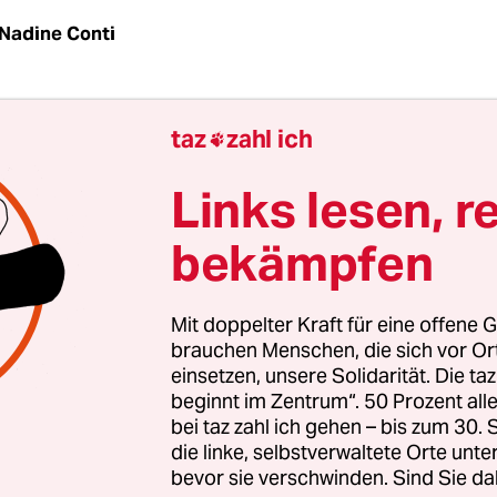
Nadine Conti
Sie endlich, dass das ein Nazi war!“, fordert Koch
taz
zahl ich

ertreter auf. Gemeint ist der Mann, der vor drei 
ährigen Sohn
Arkan Hussein Khalaf
in der Celler 
Links lesen, r
hat. „Wenn mein Sohn blonde Haare gehabt hätte
bekämpfen
. Da waren 15 andere Leute an dieser Fußgängera
gerührt hat. Da war der Taxifahrer, mit dem er vo
end herum gefahren ist. Bei keinem von denen hat
Mit doppelter Kraft für eine offene G
 der Tasche gezogen. Nur bei meinem Sohn. Obwo
brauchen Menschen, die sich vor O
einsetzen, unsere Solidarität. Die ta
kannten.“
beginnt im Zentrum“. 50 Prozent a
bei taz zahl ich gehen – bis zum 30
st längst verurteilt und auf unbestimmte Zeit in d
die linke, selbstverwaltete Orte unte
bevor sie verschwinden. Sind Sie da
 eingewiesen, doch für die Familie ist es damit ni