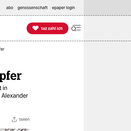
abo
genossenschaft
epaper login

taz zahl ich
taz zahl ich
fer
pfer
 in
d Alexander
teilen