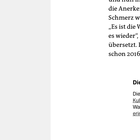
die Anerke
Schmerz wi
„Es ist di
es wieder“,
übersetzt.
schon 2016
Di
Die
Kul
Wa
er