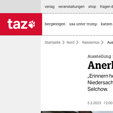
hautnavigation anspringen
hauptinhalt anspringen
footer anspringen
verlag
veranstaltungen
shop
fragen &
bergsteigen
usa unter trump
katzen

taz zahl ich
taz zahl ich
Startseite
Nord
Rassismus
Aus
themen
politik
Ausstellung
Aner
öko
„Erinnern h
gesellschaft
Niedersach
Selchow.
kultur
sport
5.3.2023
12:00