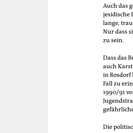
Auch das ge
jesidische 
lange, tra
Nur dass s
zu sein.
Dass das B
auch Karste
in Rosdorf
Fall zu eri
1990/91 vo
Jugendstraf
gefährlich
Die politis