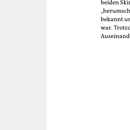
beiden Sk
„herumschw
bekannt und
war. Trotz
Auseinande