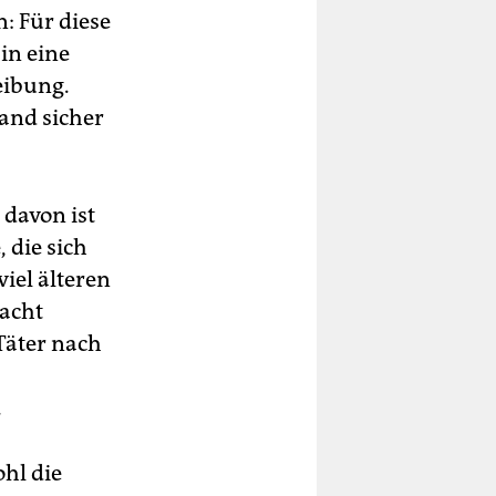
: Für diese
 in eine
eibung.
and sicher
 davon ist
 die sich
iel älteren
nacht
Täter nach
.
ohl die