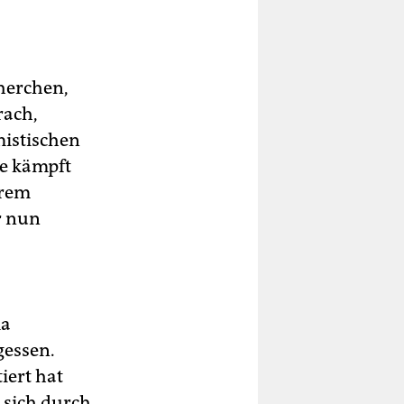
cherchen,
rach,
mistischen
te kämpft
trem
r nun
ma
essen.
iert hat
s sich durch