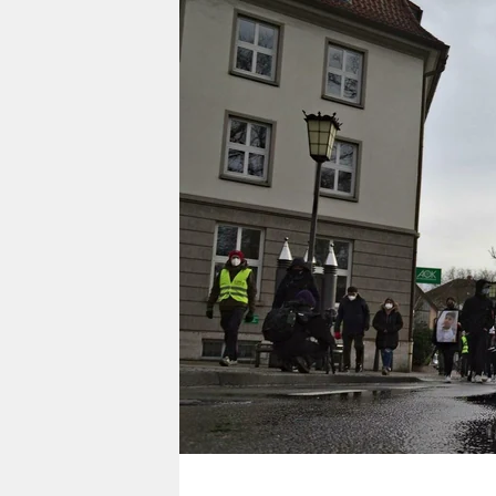
berlin
nord
wahrheit
verlag
verlag
veranstaltungen
shop
fragen & hilfe
unterstützen
abo
genossenschaft