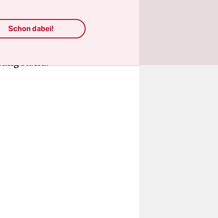
r
zei schon
Schon dabei!
 ein
e
lung stand.