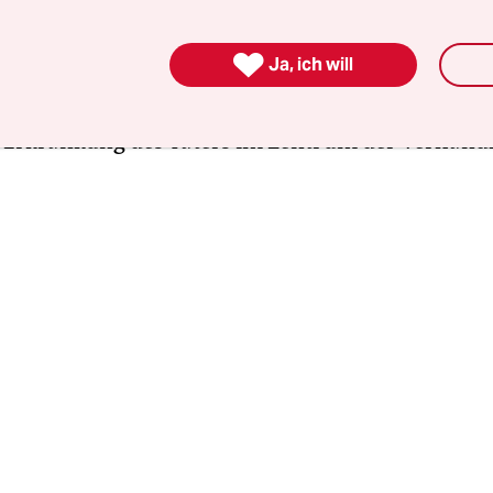
 an hatten sie das Gefühl, dass die Frage nach de
es Täters keine Rolle spielen sollte – als die Poli

Ja, ich will
er Tat verlauten ließ, es gäbe keine Hinweise auf
s Motiv, als vor Gericht der Drogenkonsum und di
 Erkrankung des Täters im Zentrum der Verhand