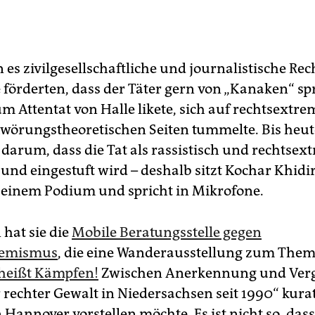
 es zivilgesellschaftliche und journalistische Re
e förderten, dass der Täter gern von „Kanaken“ sp
m Attentat von Halle likete, sich auf rechtsextre
wörungstheoretischen Seiten tummelte. Bis heu
 darum, dass die Tat als rassistisch und rechtsex
und eingestuft wird – deshalb sitzt Kochar Khidi
 einem Podium und spricht in Mikrofone.
 hat sie die
Mobile Beratungsstelle gegen
remismus
, die eine Wanderausstellung zum The
heißt Kämpfen!
Zwischen Anerkennung und Verg
 rechter Gewalt in Niedersachsen seit 1990“ kurat
Hannover vorstellen möchte. Es ist nicht so, das