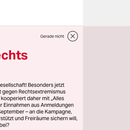
ar Khidir
Gerade nicht
Jahren
Innenstadt
echts
, würde er
mpel, die
r der Tat
 er das
esellschaft! Besonders jetzt
hl die sich
rt gegen Rechtsextremismus
z kooperiert daher mit „Alles
ller Einnahmen aus Anmeldungen
. September – an die Kampagne,
ie
rstützt und Freiräume sichern will,
bei?
cht getan.