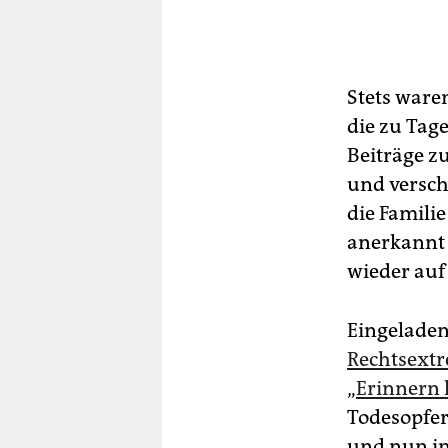
Stets waren
die zu Tag
Beiträge zu
und versch
die Familie
anerkannt 
wieder auf
Eingeladen
Rechtsext
„
Erinnern 
Todesopfer
und nun in 