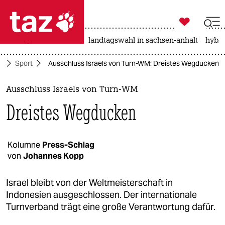

taz zahl ich
niedrigwasser
rente
landtagswahl in sachsen-anhalt
hybri

taz zahl ich
e
Sport
Ausschluss Israels von Turn-WM: Dreistes Wegducken
taz zahl ich
themen
Ausschluss Israels von Turn-WM
Dreistes Wegducken
politik
öko
Kolumne
Press-Schlag
von
Johannes Kopp
gesellschaft
kultur
Israel bleibt von der Weltmeisterschaft in
Indonesien ausgeschlossen. Der internationale
sport
Turnverband trägt eine große Verantwortung dafür.