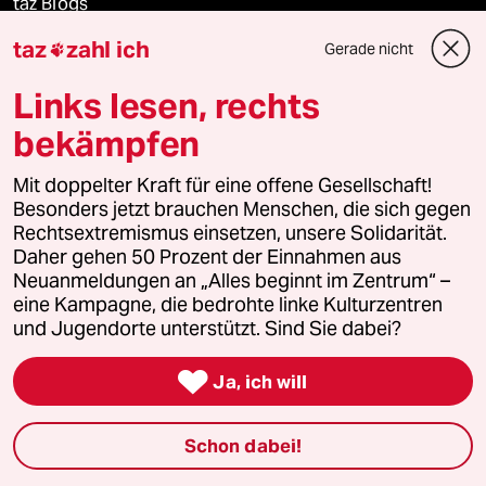
taz Blogs
taz
zahl ich
Gerade nicht

taz FUTURZWEI
Links lesen, rechts
Le Monde diplomatique
bekämpfen
taz Archiv
Mit doppelter Kraft für eine offene Gesellschaft!
Besonders jetzt brauchen Menschen, die sich gegen
Rechtsextremismus einsetzen, unsere Solidarität.
Daher gehen 50 Prozent der Einnahmen aus
Mehr taz Angebote
Neuanmeldungen an „Alles beginnt im Zentrum“ –
eine Kampagne, die bedrohte linke Kulturzentren
und Jugendorte unterstützt. Sind Sie dabei?
Reisen

Ja, ich will
Kantine
Shop
Schon dabei!