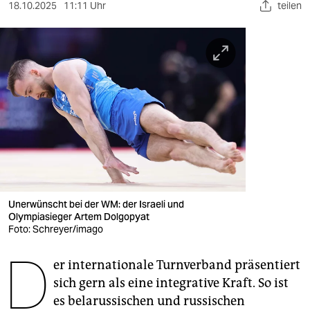
berlin
18.10.2025
11:11 Uhr
teilen
nord
wahrheit
verlag
verlag
veranstaltungen
shop
fragen & hilfe
Unerwünscht bei der WM: der Israeli und
Olympiasieger Artem Dolgopyat
unterstützen
Foto: Schreyer/imago
D
abo
er internationale Turnverband präsentiert
sich gern als eine integrative Kraft. So ist
genossenschaft
es belarussischen und russischen