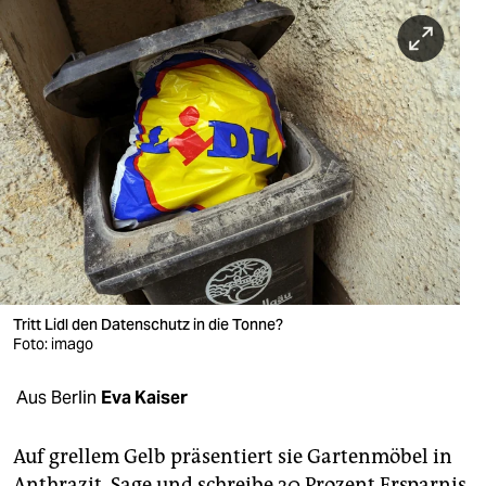
berlin
nord
wahrheit
verlag
verlag
veranstaltungen
shop
fragen & hilfe
Tritt Lidl den Datenschutz in die Tonne?
Foto: imago
unterstützen
Aus Berlin
Eva Kaiser
abo
genossenschaft
Auf grellem Gelb präsentiert sie Gartenmöbel in
Anthrazit. Sage und schreibe 30 Prozent Ersparnis