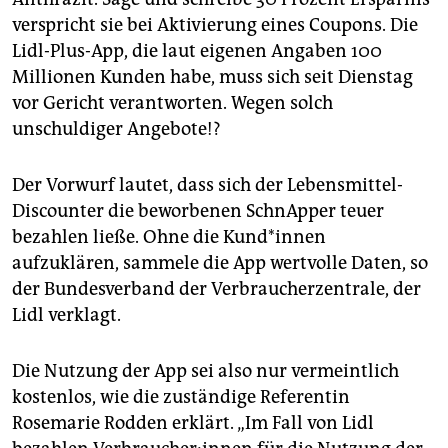
epaper login
verspricht sie bei Aktivierung eines Coupons. Die
Lidl-Plus-App, die laut eigenen Angaben 100
Millionen Kunden habe, muss sich seit Dienstag
vor Gericht verantworten. Wegen solch
unschuldiger Angebote!?
Der Vorwurf lautet, dass sich der Lebensmittel-
Discounter die beworbenen ­SchnApper teuer
bezahlen ließe. Ohne die Kun­d*in­nen
aufzuklären, sammele die App wertvolle Daten, so
der Bundesverband der Verbraucherzentrale, der
Lidl verklagt.
Die Nutzung der App sei also nur vermeintlich
kostenlos, wie die zuständige Referentin
Rosemarie Rodden erklärt. „Im Fall von Lidl