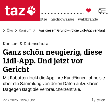

taz zahl ich
krieg in der ukraine
hitze
niedrigwasser
waldbrände

taz zahl ich
e
Öko
Konsum
Aus diesem Grund wird die Lidl-App verklagt
taz zahl ich
themen
Konsum & Datenschutz
Ganz schön neugierig, diese
politik
Lidl-App. Und jetzt vor
öko
Gericht
gesellschaft
Mit Rabatten lockt die App ihre Kund*innen, ohne sie
über die Sammlung von deren Daten aufzuklären.
kultur
Dagegen klagt die Verbraucherzentrale.
sport
22.7.2025
19:49 Uhr
teilen