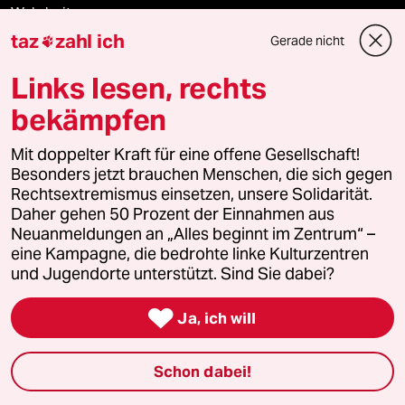
Wahrheit
taz
zahl ich
Gerade nicht

Links lesen, rechts
Themen
bekämpfen
Krieg in der Ukraine
Mit doppelter Kraft für eine offene Gesellschaft!
Besonders jetzt brauchen Menschen, die sich gegen
Rechtsextremismus einsetzen, unsere Solidarität.
Hitze
Daher gehen 50 Prozent der Einnahmen aus
Neuanmeldungen an „Alles beginnt im Zentrum“ –
Niedrigwasser
eine Kampagne, die bedrohte linke Kulturzentren
und Jugendorte unterstützt. Sind Sie dabei?
Waldbrände

Ja, ich will
Verlag
Schon dabei!