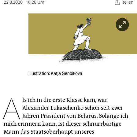
berlin
22.8.2020
16:28 Uhr
teilen
nord
wahrheit
verlag
verlag
veranstaltungen
Illustration: Katja Gendikova
shop
fragen & hilfe
A
ls ich in die erste Klasse kam, war
unterstützen
Alexander Lukaschenko schon seit zwei
abo
Jahren Präsident von Belarus. Solange ich
mich erinnern kann, ist dieser schnurrbärtige
genossenschaft
Mann das Staatsoberhaupt unseres