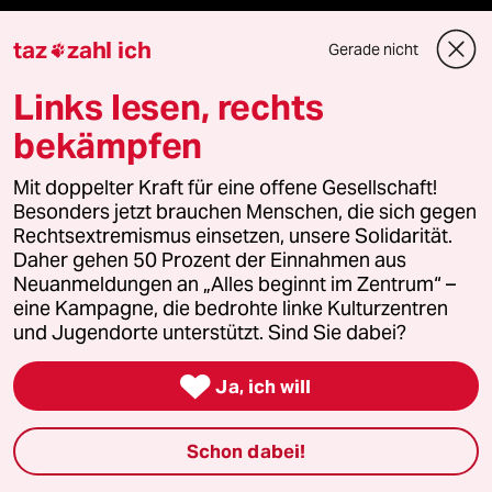
taz zahl ich
taz
zahl ich
Gerade nicht

recherchefonds ausland
Links lesen, rechts
bekämpfen
panterstiftung
Mit doppelter Kraft für eine offene Gesellschaft!
panterpreis 2026
Besonders jetzt brauchen Menschen, die sich gegen
Rechtsextremismus einsetzen, unsere Solidarität.
Daher gehen 50 Prozent der Einnahmen aus
Neuanmeldungen an „Alles beginnt im Zentrum“ –
Podcast
eine Kampagne, die bedrohte linke Kulturzentren
und Jugendorte unterstützt. Sind Sie dabei?
bundestalk

Ja, ich will
fernverbindung
Schon dabei!
klima update°