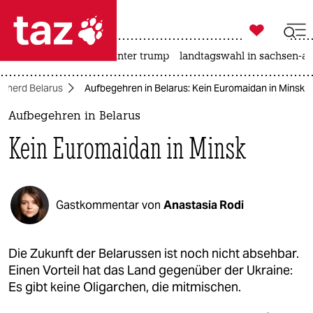

taz zahl ich
nahost-konflikt
usa unter trump
landtagswahl in sachsen-an

taz zahl ich
enherd Belarus
Aufbegehren in Belarus: Kein Euromaidan in Minsk
taz zahl ich
Aufbegehren in Belarus
themen
Kein Euromaidan in Minsk
politik
öko
Gastkommentar von
Anastasia Rodi
gesellschaft
kultur
Die Zukunft der Belarussen ist noch nicht absehbar.
Einen Vorteil hat das Land gegenüber der Ukraine:
sport
Es gibt keine Oligarchen, die mitmischen.