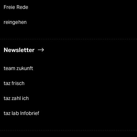
Freie Rede
reingehen
Newsletter
team zukunft
taz frisch
taz zahl ich
taz lab Infobrief