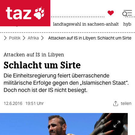

taz zahl ich
niedrigwasser
rente
landtagswahl in sachsen-anhalt
hybri

taz zahl ich
e
Politik
Afrika
Attacken auf IS in Libyen: Schlacht um Sirte
taz zahl ich
themen
Attacken auf IS in Libyen
Schlacht um Sirte
politik
Die Einheitsregierung feiert überraschende
öko
militärische Erfolge gegen den „Islamischen Staat“.
Doch noch ist der IS nicht besiegt.
gesellschaft
12.6.2016
19:51 Uhr
teilen
kultur
sport