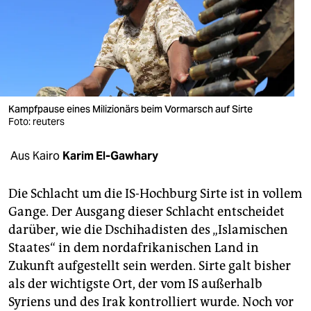
berlin
nord
wahrheit
verlag
Kampfpause eines Milizionärs beim Vormarsch auf Sirte
verlag
Foto: reuters
veranstaltungen
Aus Kairo
Karim El-Gawhary
shop
Die Schlacht um die IS-Hochburg Sirte ist in vollem
fragen & hilfe
Gange. Der Ausgang dieser Schlacht entscheidet
darüber, wie die Dschihadisten des „Islamischen
unterstützen
Staates“ in dem nordafrikanischen Land in
abo
Zukunft aufgestellt sein werden. Sirte galt bisher
als der wichtigste Ort, der vom IS außerhalb
genossenschaft
Syriens und des Irak kon­trolliert wurde. Noch vor