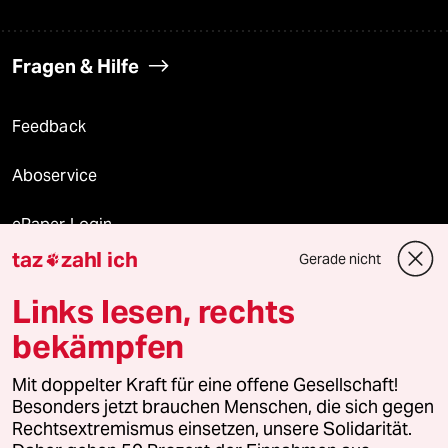
Fragen & Hilfe
Feedback
Aboservice
ePaper Login
taz
zahl ich
Gerade nicht

Downloads für Abonnierende
Links lesen, rechts
bekämpfen
© 2026 taz Verlags und Vertriebs GmbH
Alle Rechte vorbehalten. Bei rechtlichen Fragen oder für Genehmigungen
Mit doppelter Kraft für eine offene Gesellschaft!
wenden Sie sich bitte an
lizenzen@taz.de
Besonders jetzt brauchen Menschen, die sich gegen
Rechtsextremismus einsetzen, unsere Solidarität.