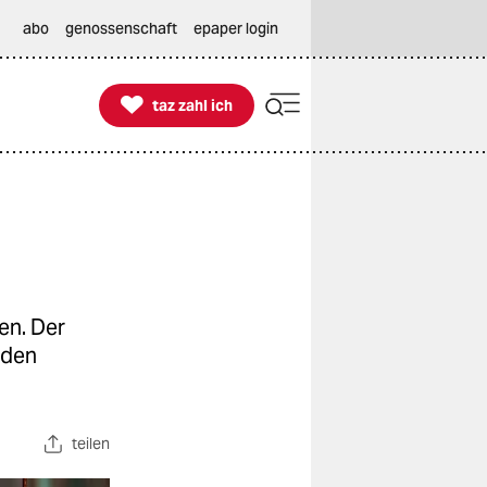
abo
genossenschaft
epaper login

taz zahl ich
taz zahl ich
en. Der
 den
teilen