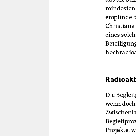
mindestens
empfinde d
Christiana
eines solc
Beteiligun
hochradioak
Radioakt
Die Begleit
wenn doch 
Zwischenla
Begleitproz
Projekte, 