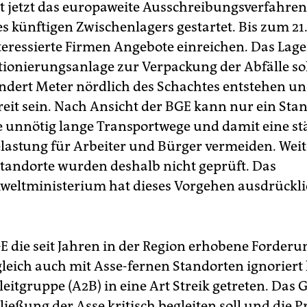
t jetzt das europaweite Ausschreibungsverfahren 
s künftigen Zwischenlagers gestartet. Bis zum 2
eressierte Firmen Angebote einreichen. Das Lage
tionierungsanlage zur Verpackung der Abfälle so
dert Meter nördlich des Schachtes entstehen un
reit sein. Nach Ansicht der BGE kann nur ein Sta
e unnötig lange Transportwege und damit eine st
lastung für Arbeiter und Bürger vermeiden. Weit
Standorte wurden deshalb nicht geprüft. Das
eltministerium hat dieses Vorgehen ausdrückli
GE die seit Jahren in der Region erhobene Forder
eich auch mit Asse-fernen Standorten ignoriert h
leitgruppe (A2B) in eine Art Streik getreten. Das
ließung der Asse kritisch begleiten soll und die 