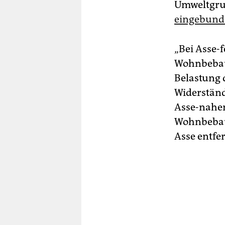
Umweltgru
eingebund
„Bei Asse-
Wohnbebau
Belastung 
Widerständ
Asse-nahen
Wohnbebau
Asse entfe