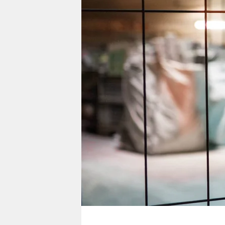
berlin
nord
wahrheit
verlag
verlag
veranstaltungen
shop
fragen & hilfe
unterstützen
abo
genossenschaft