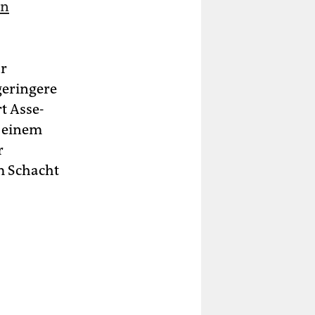
en
ur
eringere
t Asse-
i einem
r
m Schacht