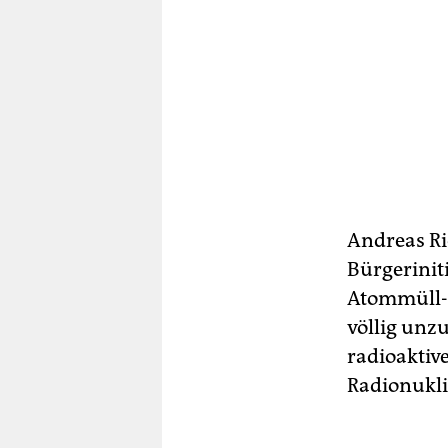
Andreas Ri
Bürgeriniti
Atommüll-T
völlig unz
radioaktive
Radionukli