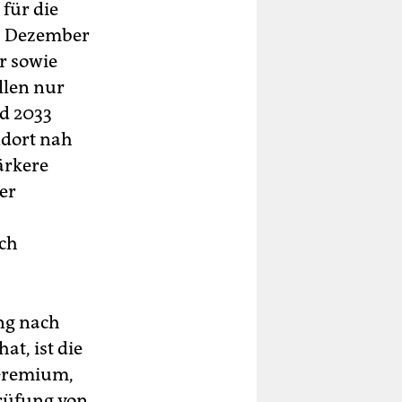
für die
1. Dezember
r sowie
llen nur
d 2033
ndort nah
ärkere
er
ch
ung nach
at, ist die
 Gremium,
Prüfung von