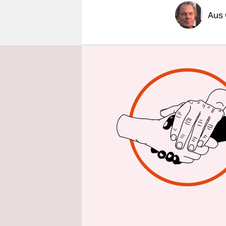
epaper login
Aus 
Dicht und
niedersäch
Region ru
Bundesgese
Zwischenla
Grube in 
Rund 126.0
rund 100 T
500 Kilog
sogenannte
Salzbergwer