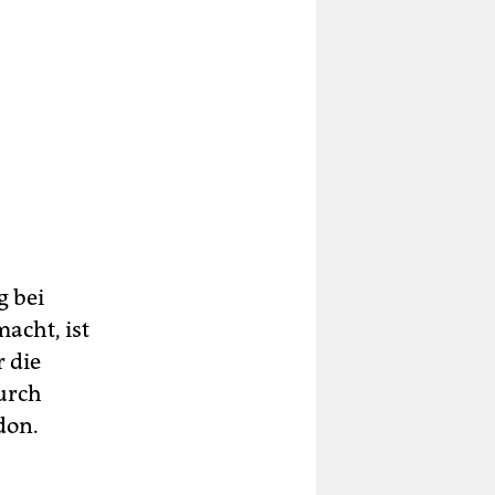
g bei
acht, ist
 die
durch
don.