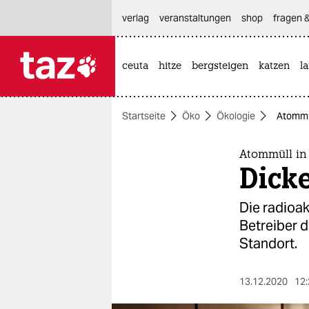
hautnavigation anspringen
hauptinhalt anspringen
footer anspringen
verlag
veranstaltungen
shop
fragen &
ceuta
hitze
bergsteigen
katzen
l

taz zahl ich
taz zahl ich
Startseite
Öko
Ökologie
Atommül
themen
politik
Atommüll i
Dicke
öko
Die radioak
gesellschaft
Betreiber d
Standort.
kultur
sport
13.12.2020
12: