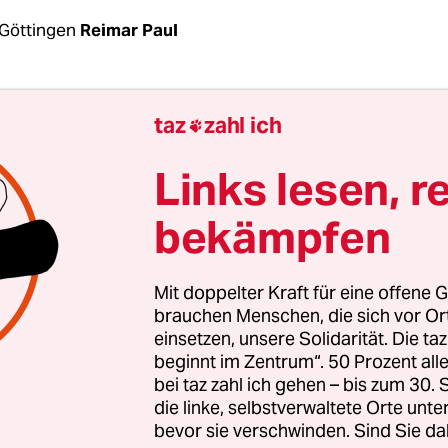
Göttingen
Reimar Paul
 zäh hängt der Dezembernebel über dem Höhenz
taz
zahl ich

sischen Kreis Wolfenbüttel. Auch politisch herrsc
nd um
das Atommülllager Asse
dicke Luft. Der Bet
Links lesen, r
llschaft für Endlagerung (BGE), treibt den Bau e
bekämpfen
gers für die radioaktiven Abfälle voran, die in d
verschlossenen Kammern vor sich hingammeln.
Mit doppelter Kraft für eine offene G
00 Behälter mit Atom- und Chemiemüll, darunt
brauchen Menschen, die sich vor O
einsetzen, unsere Solidarität. Die ta
onnen radioaktives Uran, 28 Kilogramm Pluton
beginnt im Zentrum“. 50 Prozent a
ramm Arsen, wurden zwischen 1967 und 1978 in 
bei taz zahl ich gehen – bis zum 30
n „Versuchsendlager“ versenkt, dem aufgegebe
die linke, selbstverwaltete Orte unte
bevor sie verschwinden. Sind Sie da
k Asse II. Weil das Bergwerk instabil ist und wi