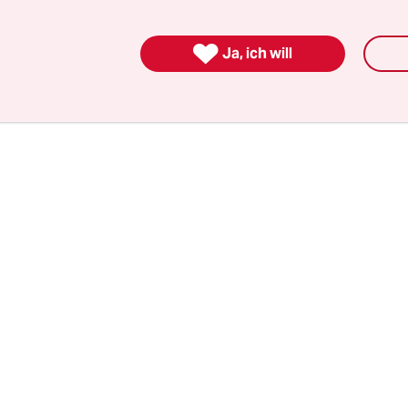
chte Asse I und III voll Wasser zu laufen droht, 
ch Möglichkeit an die Oberfläche geholt werden.

Ja, ich will