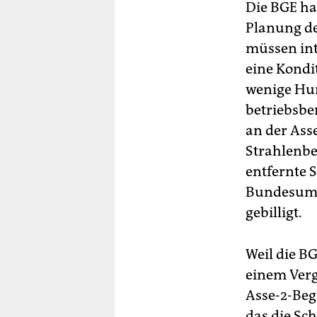
Die BGE ha
Planung de
müssen int
eine Kondi
wenige Hun
betriebsbe
an der Ass
Strahlenbe
entfernte 
Bundesumw
gebilligt.
Weil die B
einem Vergl
Asse-2-Beg
das die Sch