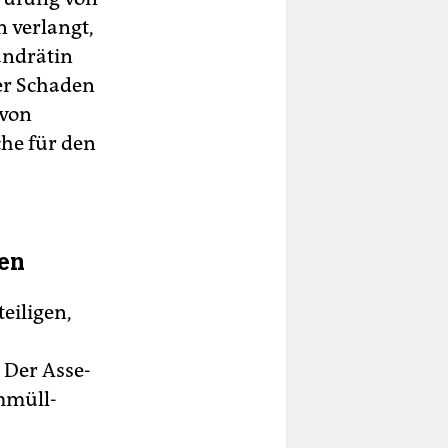
 verlangt,
andrätin
Der Schaden
 von
che für den
ten
eiligen,
 Der Asse-
ommüll-