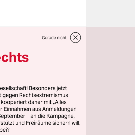
ug Asse im
Gerade nicht
ht in der
reiber, die
echts
ines
er maroden
esellschaft! Besonders jetzt
er auch
rt gegen Rechtsextremismus
z kooperiert daher mit „Alles
ium und
ller Einnahmen aus Anmeldungen
dem damals
. September – an die Kampagne,
nen
rstützt und Freiräume sichern will,
bei?
e seine