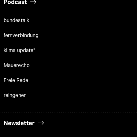
Podcast
bundestalk
fernverbindung
klima update°
Mauerecho
Freie Rede
reingehen
Newsletter