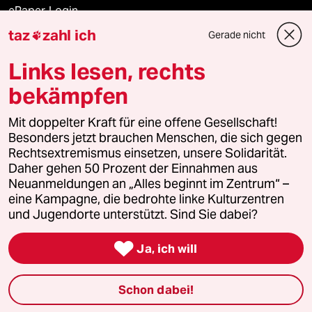
ePaper Login
taz
zahl ich
Gerade nicht

Downloads für Abonnierende
Links lesen, rechts
bekämpfen
© 2026 taz Verlags und Vertriebs GmbH
Alle Rechte vorbehalten. Bei rechtlichen Fragen oder für Genehmigungen
Mit doppelter Kraft für eine offene Gesellschaft!
wenden Sie sich bitte an
lizenzen@taz.de
Besonders jetzt brauchen Menschen, die sich gegen
Rechtsextremismus einsetzen, unsere Solidarität.
Daher gehen 50 Prozent der Einnahmen aus
Feedback
Redaktionsstatut
Kommune-Richtlinien
KI-
Neuanmeldungen an „Alles beginnt im Zentrum“ –
eine Kampagne, die bedrohte linke Kulturzentren
Leitlinie
Informant
Datenschutz
Impressum
AGB
und Jugendorte unterstützt. Sind Sie dabei?
Seitenwende
Einwilligungen widerrufen (Ads)

Ja, ich will
Schon dabei!