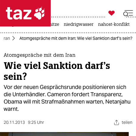

taz zahl ich
krieg in der ukraine
hitze
niedrigwasser
nahost-konflikt

taz zahl ich
Iran
Atomgespräche mit dem Iran: Wie viel Sanktion darf's sein?
taz zahl ich
themen
Atomgespräche mit dem Iran
Wie viel Sanktion darf's
politik
sein?
öko
Vor der neuen Gesprächsrunde positionieren sich
die Unterhändler. Cameron fordert Transparenz,
gesellschaft
Obama will mit Strafmaßnahmen warten, Netanjahu
warnt.
kultur
sport
20.11.2013
9:25 Uhr
teilen