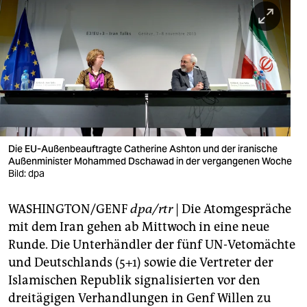
berlin
nord
wahrheit
verlag
verlag
veranstaltungen
Die EU-Außenbeauftragte Catherine Ashton und der iranische
Außenminister Mohammed Dschawad in der vergangenen Woche
shop
Bild: dpa
fragen & hilfe
WASHINGTON/GENF
dpa/rtr
| Die Atomgespräche
mit dem Iran gehen ab Mittwoch in eine neue
unterstützen
Runde. Die Unterhändler der fünf UN-Vetomächte
abo
und Deutschlands (5+1) sowie die Vertreter der
Islamischen Republik signalisierten vor den
genossenschaft
dreitägigen Verhandlungen in Genf Willen zu