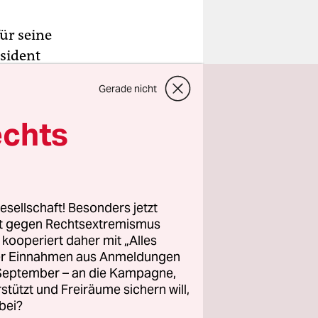
ür seine
äsident
h müsse
Gerade nicht
 seine
Klimaziele
echts
Wind- oder
auch in die
esellschaft! Besonders jetzt
, diese
rt gegen Rechtsextremismus
z kooperiert daher mit „Alles
ron den Bau
ller Einnahmen aus Anmeldungen
. September – an die Kampagne,
rstützt und Freiräume sichern will,
bei?