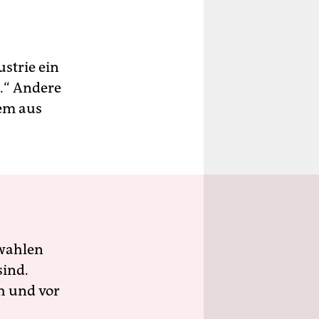
strie ein
d.“ Andere
lem aus
wahlen
sind.
h und vor