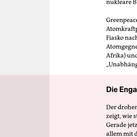
nukleare Ba
Greenpeace
Atomkraft
Fiasko nac
Atomgegne
Afrika) un
„Unabhängi
Die Enga
Der drohe
zeigt, wie
Gerade jet
allem mit d