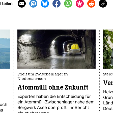
 teilen
Streit um Zwischenlager in
Steig
Niedersachsen
Ver
Atommüll ohne Zukunft
Heiz
Experten haben die Entscheidung für
Grün
ein Atommüll-Zwischenlager nahe dem
Länd
Doch
Bergwerk Asse überprüft. Ihr Bericht
Deut
as