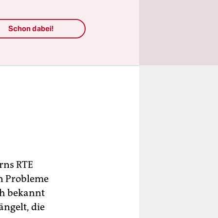
Schon dabei!
erns RTE
en Probleme
ich bekannt
ngelt, die