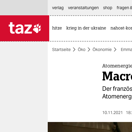
hautnavigation anspringen
hauptinhalt anspringen
footer anspringen
verlag
veranstaltungen
shop
fragen &
hitze
krieg in der ukraine
nahost-kon

taz zahl ich
taz zahl ich
Startseite
Öko
Ökonomie
Emma
themen
politik
Atomenergie
Macr
öko
Der franzö
gesellschaft
Atomenergi
kultur
10.11.2021
18:
sport