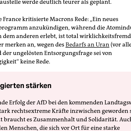
ustelle werde deutlich teurer als geplant.
 France kritisierte Macrons Rede: „Ein neues
programm anzukündigen, während die Atomindu
h dem anderen erlebt, ist total wirklichkeitsfrem
r merken an, wegen des
Bedarfs an Uran
(vor al
d der ungelösten Entsorgungsfrage sei von
gkeit“ keine Rede.
gierten stärken
nde Erfolg der AfD bei den kommenden Landtags
 stark rechtsextreme Kräfte inzwischen geworden 
zt braucht es Zusammenhalt und Solidarität. Auc
en Menschen, die sich vor Ort für eine starke