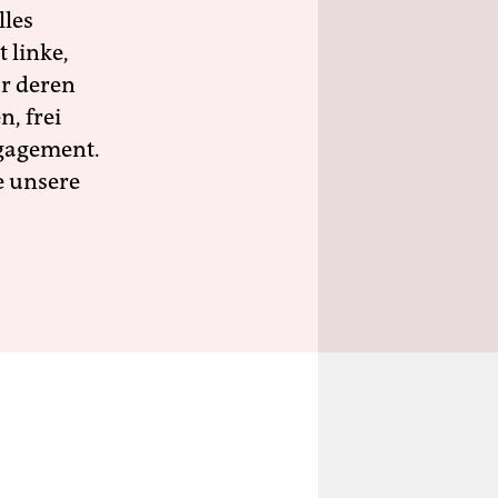
lles
 linke,
ür deren
n, frei
ngagement.
e unsere