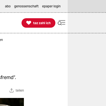
abo
genossenschaft
epaper login

taz zahl ich
taz zahl ich
en
sfremd“.
teilen