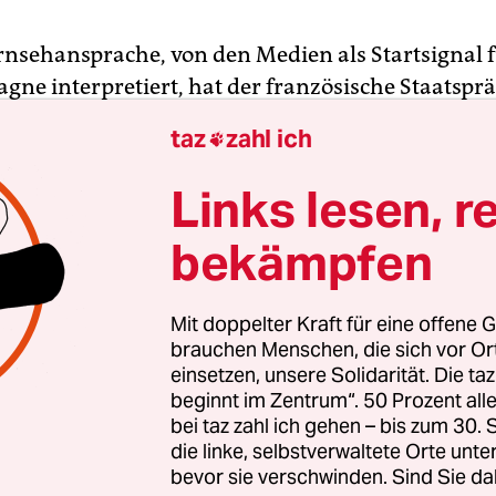
ernsehansprache, von den Medien als Startsignal f
ne interpretiert, hat der französische Staatspr
 Macron
unter anderem angekündigt, Frankreic
taz
zahl ich

eaktoren von Typ EPR bauen. So könne das Land
 Energieunabhängigkeit garantieren“ und seine 
Links lesen, r
 Parallel dazu möchte Macron auch erneuerbare 
bekämpfen
ien fördern.
n Tagen hatte Macron erklärt, Frankreich müsse 
Mit doppelter Kraft für eine offene G
ie
nuklearer „Minireaktoren“
investieren; er hoffe
brauchen Menschen, die sich vor O
einsetzen, unsere Solidarität. Die ta
n zu können. Es ist nicht das erste Mal, dass Mac
beginnt im Zentrum“. 50 Prozent a
lich sechs zusätzlichen EPR erwägt.
bei taz zahl ich gehen – bis zum 30
die linke, selbstverwaltete Orte unte
bevor sie verschwinden. Sind Sie da