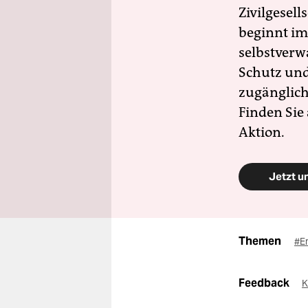
Zivilgesell
beginnt im
selbstverw
Schutz und 
zugänglich
Finden Sie
Aktion.
Jetzt u
Themen
#E
Feedback
K