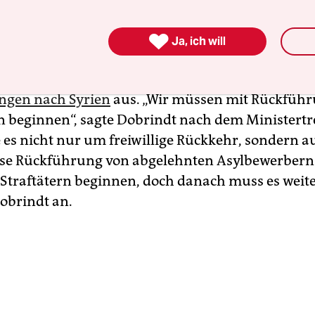
lässt nur etwa jeder Vierte aller Ausreisepflichti
ie Europäische Union.

Ja, ich will
prach er sich für regelmäßige und systematisch
ngen nach Syrien
aus. „Wir müssen mit Rückfüh
n beginnen“, sagte Dobrindt nach dem Ministertr
 es nicht nur um freiwillige Rückkehr, sondern 
e Rückführung von abgelehnten Asylbewerbern.
 Straftätern beginnen, doch danach muss es weit
obrindt an.