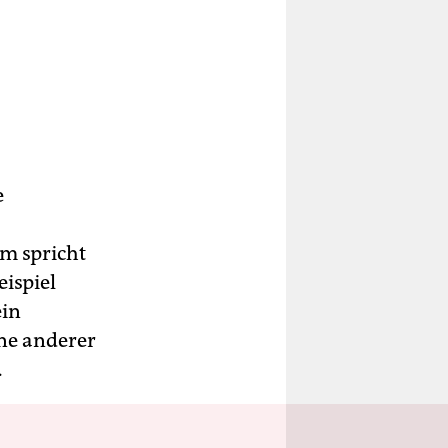
e
m spricht
eispiel
ein
äne anderer
.