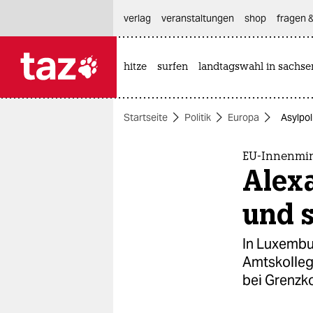
hautnavigation anspringen
hauptinhalt anspringen
footer anspringen
verlag
veranstaltungen
shop
fragen &
hitze
surfen
landtagswahl in sachse

taz zahl ich
taz zahl ich
Startseite
Politik
Europa
Asylpol
themen
politik
EU-Innenmini
Alexa
öko
und 
gesellschaft
In Luxembu
kultur
Amtskolleg
bei Grenzko
sport