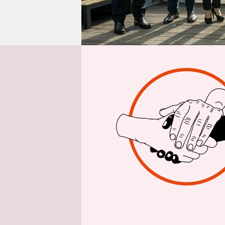
epaper login
Aus 
Früher geh
liberalen 
Alexander 
EU-Amtskol
eine restri
Asyl- und 