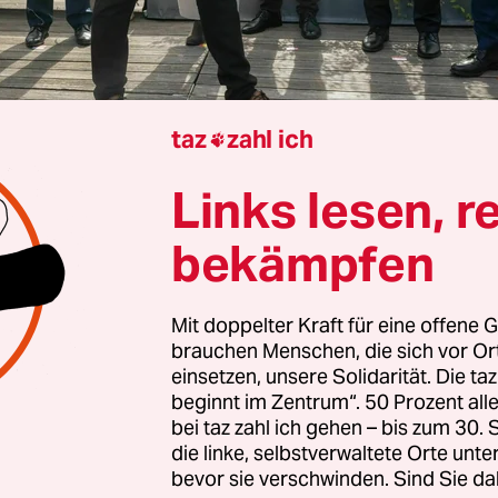
taz
zahl ich

Links lesen, r
Brüssel
Eric Bonse
bekämpfen
Mit doppelter Kraft für eine offene G
örte Deutschland in der Asyl- und Migrationspoli
brauchen Menschen, die sich vor O
Ländern, heute präsentiert sich Bundesinnenmini
einsetzen, unsere Solidarität. Die ta
Dobrindt (CSU) als Scharfmacher. Beim Treffen m
beginnt im Zentrum“. 50 Prozent a
bei taz zahl ich gehen – bis zum 30
legen am Dienstag in Luxemburg forderte Dobr
die linke, selbstverwaltete Orte unte
ktivere Asylpolitik. Die EU müsse den 2024 verab
bevor sie verschwinden. Sind Sie da
Migrationspakt weiter „härten und schärfen“, beto