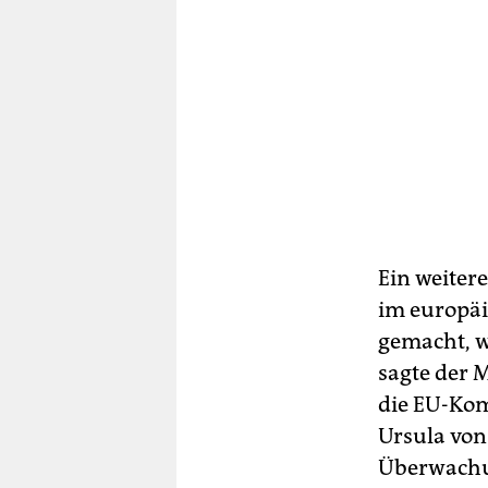
Ein weite
im europäi
gemacht, w
sagte der 
die EU-Ko
Ursula von
Überwachun