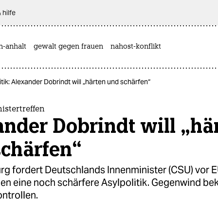
 hilfe
n-anhalt
gewalt gegen frauen
nahost-konflikt
itik: Alexander Dobrindt will „härten und schärfen“
stertreffen
nder Dobrindt will „hä
schärfen“
rg fordert Deutschlands Innenminister (CSU) vor 
en eine noch schärfere Asylpolitik. Gegenwind b
ntrollen.