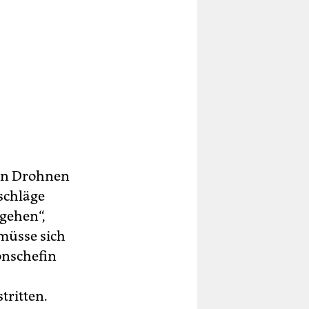
on Drohnen
schläge
gehen“,
 müsse sich
nschefin
tritten.