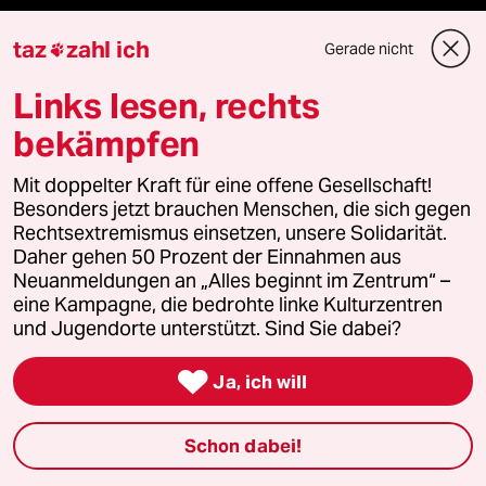
Vergangene
taz
zahl ich
Gerade nicht

taz lab 2027
Links lesen, rechts
bekämpfen
Mehr taz Lesestoff
Mit doppelter Kraft für eine offene Gesellschaft!
Besonders jetzt brauchen Menschen, die sich gegen
Rechtsextremismus einsetzen, unsere Solidarität.
taz Blogs
Daher gehen 50 Prozent der Einnahmen aus
Neuanmeldungen an „Alles beginnt im Zentrum“ –
eine Kampagne, die bedrohte linke Kulturzentren
taz FUTURZWEI
und Jugendorte unterstützt. Sind Sie dabei?
Le Monde diplomatique

Ja, ich will
taz Archiv
Schon dabei!