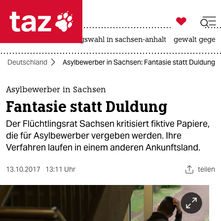

taz zahl ich
hitze
surfen
landtagswahl in sachsen-anhalt
gewalt gegen

taz zahl ich
Deutschland
Asylbewerber in Sachsen: Fantasie statt Duldung
taz zahl ich
themen
Asylbewerber in Sachsen
Fantasie statt Duldung
politik
Der Flüchtlingsrat Sachsen kritisiert fiktive Papiere,
öko
die für Asylbewerber vergeben werden. Ihre
Verfahren laufen in einem anderen Ankunftsland.
gesellschaft
13.10.2017
13:11 Uhr
teilen
kultur
sport