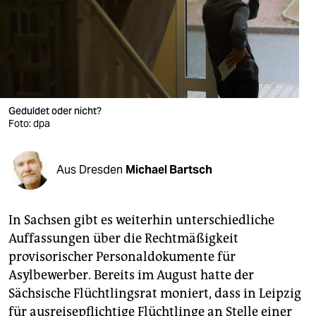
berlin
nord
wahrheit
verlag
Geduldet oder nicht?
Foto: dpa
verlag
veranstaltungen
Aus Dresden
Michael Bartsch
shop
fragen & hilfe
In Sachsen gibt es weiterhin unterschiedliche
unterstützen
Auffassungen über die Rechtmäßigkeit
provisorischer Personaldokumente für
abo
Asylbewerber. Bereits im August hatte der
genossenschaft
Sächsische Flüchtlingsrat moniert, dass in Leipzig
für ausreisepflichtige Flüchtlinge an Stelle einer