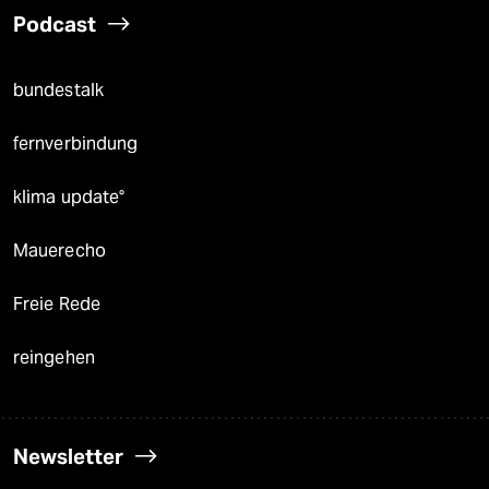
Podcast
bundestalk
fernverbindung
klima update°
Mauerecho
Freie Rede
reingehen
Newsletter