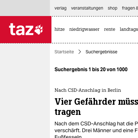
hautnavigation anspringen
hauptinhalt anspringen
footer anspringen
verlag
veranstaltungen
shop
fragen &
hitze
niedrigwasser
rente
landtags

taz zahl ich
taz zahl ich
Startseite
Suchergebnisse
themen
politik
Suchergebnis 1 bis 20 von 1000
öko
Nach CSD-Anschlag in Berlin
gesellschaft
Vier Gefährder müss
tragen
kultur
Nach dem CSD-Anschlag hat die P
sport
verschärft. Drei Männer und eine F
Fußfesseln.