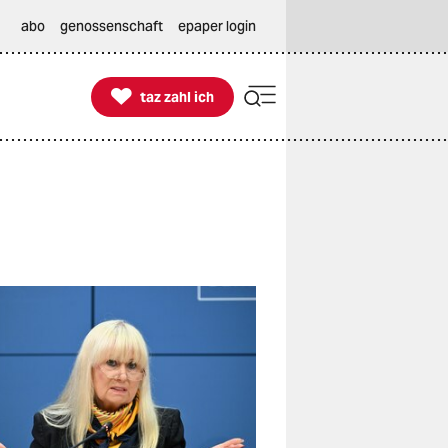
abo
genossenschaft
epaper login

taz zahl ich
taz zahl ich