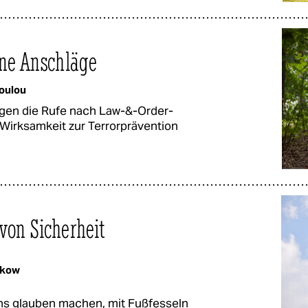
ine Anschläge
oulou
olgen die Rufe nach Law-&-Order-
Wirksamkeit zur Terrorprävention
von Sicherheit
mkow
ns glauben machen, mit Fußfesseln