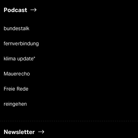
Podcast
bundestalk
fernverbindung
klima update°
Mauerecho
Freie Rede
reingehen
Newsletter