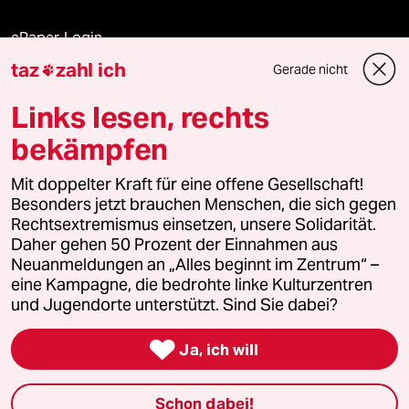
ePaper Login
taz
zahl ich
Gerade nicht

Downloads für Abonnierende
Links lesen, rechts
bekämpfen
© 2026 taz Verlags und Vertriebs GmbH
Mit doppelter Kraft für eine offene Gesellschaft!
Alle Rechte vorbehalten. Bei rechtlichen Fragen oder für Genehmigungen
wenden Sie sich bitte an
lizenzen@taz.de
Besonders jetzt brauchen Menschen, die sich gegen
Rechtsextremismus einsetzen, unsere Solidarität.
Daher gehen 50 Prozent der Einnahmen aus
Feedback
Redaktionsstatut
Kommune-Richtlinien
KI-
Neuanmeldungen an „Alles beginnt im Zentrum“ –
eine Kampagne, die bedrohte linke Kulturzentren
Leitlinie
Informant
Datenschutz
Impressum
AGB
und Jugendorte unterstützt. Sind Sie dabei?
Seitenwende
Einwilligungen widerrufen (Ads)

Ja, ich will
Schon dabei!