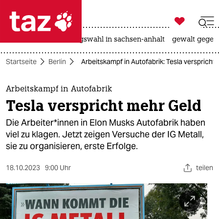

taz zahl ich
hitze
surfen
landtagswahl in sachsen-anhalt
gewalt gegen

taz zahl ich
Startseite
Berlin
Arbeitskampf in Autofabrik: Tesla verspricht
taz zahl ich
themen
Arbeitskampf in Autofabrik
Tesla verspricht mehr Geld
politik
Die Ar­bei­te­r*in­nen in Elon Musks Autofabrik haben
öko
viel zu klagen. Jetzt zeigen Versuche der IG Metall,
sie zu organisieren, erste Erfolge.
gesellschaft
18.10.2023
9:00 Uhr
teilen
kultur
sport