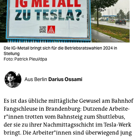
berlin
nord
wahrheit
verlag
DIe IG-Metall bringt sich für die Betriebsratswahlen 2024 in
verlag
Stellung
Foto: Patrick Pleul/dpa
veranstaltungen
shop
Aus Berlin
Darius Ossami
fragen & hilfe
Es ist das übliche mittägliche Gewusel am Bahnhof
unterstützen
Fangschleuse in Brandenburg: Dutzende Ar­bei­te­
abo
r*in­nen trotten vom Bahnsteig zum Shuttlebus,
der sie zu ihrer Nachmittagsschicht im Tesla-Werk
genossenschaft
bringt. Die Ar­bei­te­r*in­nen sind überwiegend jung