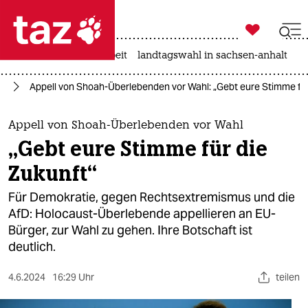

taz zahl ich
autowahn
hitze
arbeit
landtagswahl in sachsen-anhalt

taz zahl ich
hl
Appell von Shoah-Überlebenden vor Wahl: „Gebt eure Stimme für
taz zahl ich
themen
Appell von Shoah-Überlebenden vor Wahl
„Gebt eure Stimme für die
politik
Zukunft“
öko
Für Demokratie, gegen Rechtsextremismus und die
AfD: Holocaust-Überlebende appellieren an EU-
gesellschaft
Bürger, zur Wahl zu gehen. Ihre Botschaft ist
deutlich.
kultur
sport
4.6.2024
16:29 Uhr
teilen