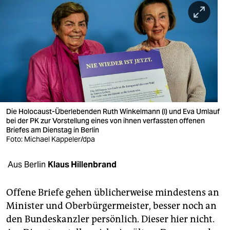
berlin
nord
wahrheit
verlag
verlag
veranstaltungen
Die Holocaust-Überlebenden Ruth Winkelmann (l) und Eva Umlauf
bei der PK zur Vorstellung eines von ihnen verfassten offenen
shop
Briefes am Dienstag in Berlin
Foto: Michael Kappeler/dpa
fragen & hilfe
Aus Berlin
Klaus Hillenbrand
unterstützen
abo
Offene Briefe gehen üblicherweise mindestens an
Minister und Oberbürgermeister, besser noch an
genossenschaft
den Bundeskanzler persönlich. Dieser hier nicht.