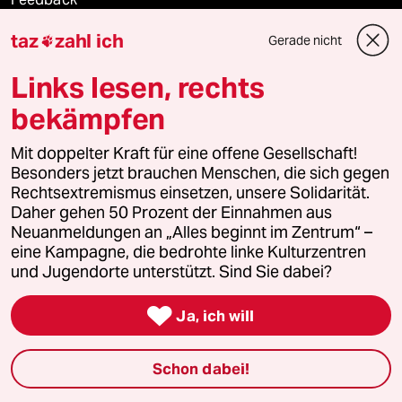
taz
zahl ich
Gerade nicht

Aboservice
Links lesen, rechts
ePaper Login
bekämpfen
Downloads für Abonnierende
Mit doppelter Kraft für eine offene Gesellschaft!
Besonders jetzt brauchen Menschen, die sich gegen
Rechtsextremismus einsetzen, unsere Solidarität.
Daher gehen 50 Prozent der Einnahmen aus
© 2026 taz Verlags und Vertriebs GmbH
Alle Rechte vorbehalten. Bei rechtlichen Fragen oder für Genehmigungen
Neuanmeldungen an „Alles beginnt im Zentrum“ –
wenden Sie sich bitte an
lizenzen@taz.de
eine Kampagne, die bedrohte linke Kulturzentren
und Jugendorte unterstützt. Sind Sie dabei?
Feedback
Redaktionsstatut
Kommune-Richtlinien
KI-

Ja, ich will
Leitlinie
Informant
Datenschutz
Impressum
AGB
Schon dabei!
Seitenwende
Einwilligungen widerrufen (Ads)