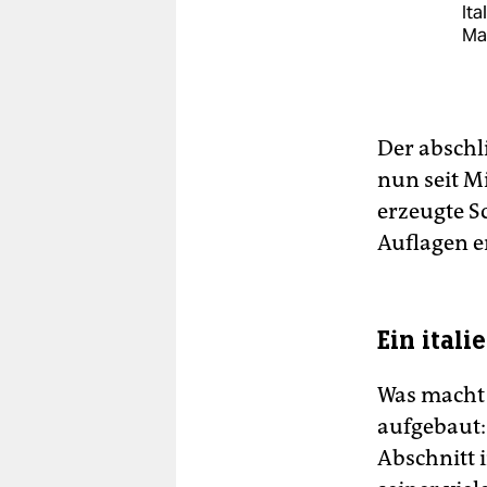
Ita
Mai
Der abschl
nun seit M
erzeugte S
Auflagen e
Ein itali
Was macht 
aufgebaut:
Abschnitt 