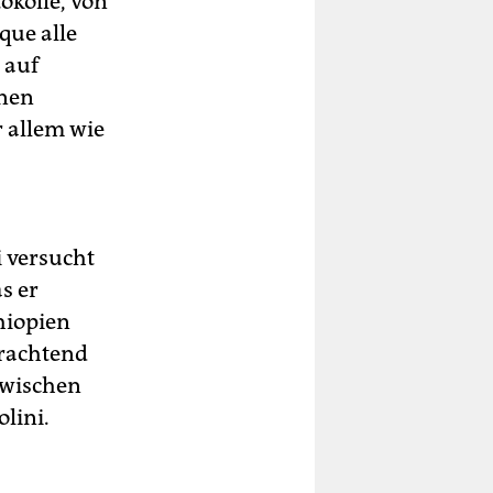
okolle, von
que alle
 auf
nen
r allem wie
i versucht
s er
thiopien
erachtend
 zwischen
lini.