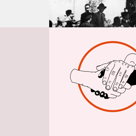
epaper login
Von
Christop
Kopfüber hä
Mailand. Be
der Führer
Partisanen
See gemein
und beide 