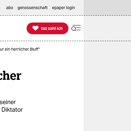
abo
genossenschaft
epaper login

taz zahl ich
taz zahl ich
r ein herrlicher Bluff“
cher
seiner
 Diktator