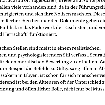
tzt Scurati oft Tagebücher, Briefe und Abhörprot
 hier
.
alien viele vorhanden sind, da in der Führungscli
intrigierten und sich ihre Notizen machten. Diese
en Recherchen beruhenden Dokumente geben ei
 Einblick in das Räderwerk der Faschisten, und vo
 Herrschaft“ funktioniert.
ischen Stellen sind meist in einem realistischen,
en und psychologisierenden Stil verfasst. Scurat
 direkten moralischen Bewertung zu enthalten. Wa
zum Beispiel die Befehle zu Giftgasangriffen in Ä
ssakern in Libyen, ist schon für sich menschenv
tierend ist bei den Akteuren oft der Unterschied
inung und öffentlicher Rolle, nicht nur bei Musso