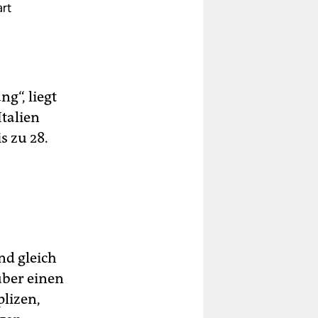
art
g“, liegt
talien
s zu 28.
nd gleich
über einen
lizen,