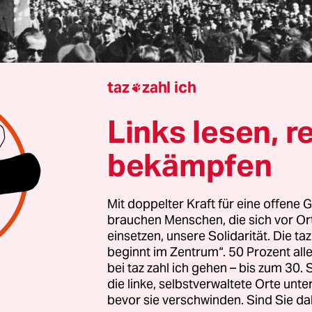
taz
zahl ich

Links lesen, r
h Villinger
bekämpfen
ngt er am Ende, am 29. April 1945, an einer Tank
nito Mussolini war seit Mitte der 1920er Jahre de
Mit doppelter Kraft für eine offene G
brauchen Menschen, die sich vor O
 des italienischen Faschismus. Italienische komm
einsetzen, unsere Solidarität. Die ta
 hatten ihn bei seiner versuchten Flucht in Itali
beginnt im Zentrum“. 50 Prozent a
sam mit seiner Geliebten Clara Petacci gefan
bei taz zahl ich gehen – bis zum 30
die linke, selbstverwaltete Orte unte
erschossen.
bevor sie verschwinden. Sind Sie da