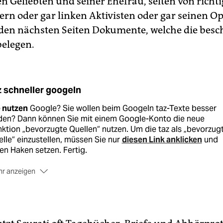
en Geliebten und seiner Ehefrau, selten von richt
ern oder gar linken Aktivisten oder gar seinen Op
 den nächsten Seiten Dokumente, welche die bes
elegen.
z schneller googeln
e nutzen
Google? Sie wollen beim Googeln taz-Texte besser
nden? Dann können Sie mit einem Google-Konto die neue
ktion „bevorzugte Quellen“ nutzen. Um die taz als „bevorzug
lle“ einzustellen, müssen Sie nur
diesen Link anklicken
und
en Haken setzen. Fertig.
r anzeigen
 wollen
Google meiden? Kein Problem, es gibt zahlreiche
ernativen. Stellvertretend erwähnt seien
Ecosia
,
DuckDuckG
er
Startpage
.
hr Details
zur Funktion „bevorzugte Quelle“ bei Google
find