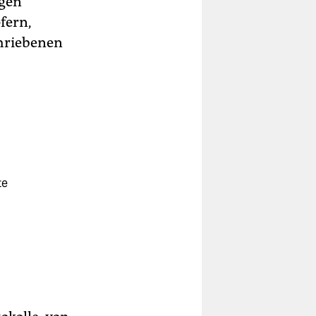
igen
fern,
chriebenen
te
o
en