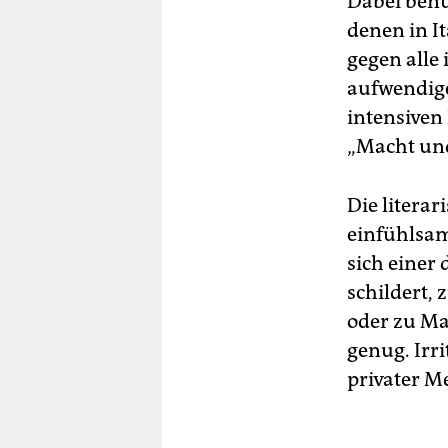
Dabei benu
Sie
denen in It
gegen alle 
aufwendig
intensiven
„Macht und
Die literar
einfühlsam
sich einer
schildert, 
oder zu Ma
genug. Irri
privater Me