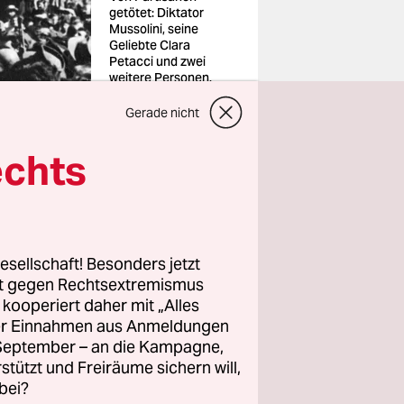
getötet: Diktator
Mussolini, seine
Geliebte Clara
Petacci und zwei
weitere Personen.
Mailand am 29. April
1945
Gerade nicht
Foto: TT/Imago
echts
stelle in
r „Duce“,
esellschaft! Besonders jetzt
rt gegen Rechtsextremismus
unistische
z kooperiert daher mit „Alles
en am Comer
ller Einnahmen aus Anmeldungen
gengenommen
. September – an die Kampagne,
rstützt und Freiräume sichern will,
bei?