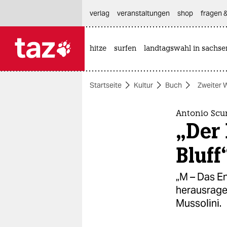
hautnavigation anspringen
hauptinhalt anspringen
footer anspringen
verlag
veranstaltungen
shop
fragen &
hitze
surfen
landtagswahl in sachse

taz zahl ich
taz zahl ich
Startseite
Kultur
Buch
Zweiter W
themen
politik
Antonio Scur
„Der 
öko
Bluff
gesellschaft
„M – Das En
kultur
herausragen
Mussolini.
sport