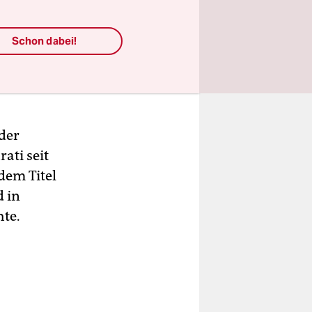
er fast 25
stimmte. Er
Schon dabei!
eging dabei
en
 der
ati seit
dem Titel
d in
hte.