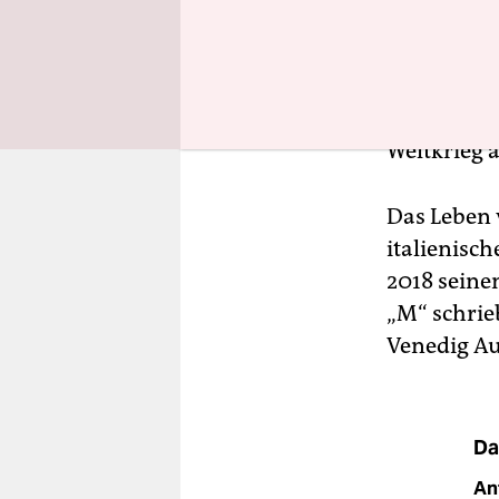
Mit diesem 
Jahre lang 
führte in 
unzählige 
Weltkrieg a
Das Leben 
italienisch
2018 seine
„M“ schrie
Venedig Au
Da
An