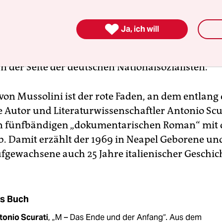
ikonischen Bild endete das Leben des Diktators, d
das Leben und Sterben vieler Ita­lie­ne­r*in­nen be

Ja, ich will
Afrika und Südosteuropa etliche Kolonialkriege, b
Verbrechen. In Europa beteiligte er sich am Zweit
n der Seite der deutschen Nationalsozialisten.
von Mussolini ist der rote Faden, an dem entlang
e Autor und Literaturwissenschaftler Antonio Scur
n fünfbändigen „dokumentarischen Roman“ mit 
b. Damit erzählt der 1969 in Neapel Geborene un
fgewachsene auch 25 Jahre italienischer Geschic
s Buch
tonio Scurati
, „M – Das Ende und der Anfang“. Aus dem