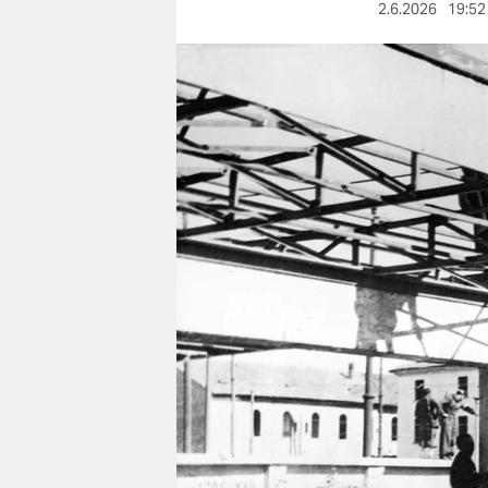
berlin
2.6.2026
19:52
nord
wahrheit
verlag
verlag
veranstaltungen
shop
fragen & hilfe
unterstützen
abo
genossenschaft