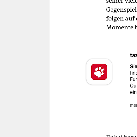
seiner viel
Gegenspiel
folgen auf
Momente b
ta
Si
fi
Fun
Que
ein
meh
Sie
Alt
od
Me