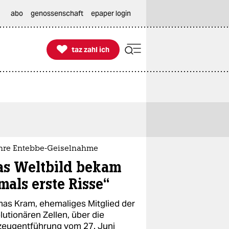
abo
genossenschaft
epaper login

taz zahl ich
taz zahl ich
ahre Entebbe-Geiselnahme
as Weltbild bekam
mals erste Risse“
as Kram, ehemaliges Mitglied der
lutionären Zellen, über die
zeugentführung vom 27. Juni