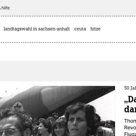
 hilfe
landtagswahl in sachsen-anhalt
ceuta
hitze
50 J
„D
da
Thom
Revo
Flug