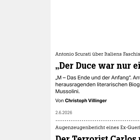
epaper login
Antonio Scurati über Italiens Fasch
„Der Duce war nur ei
„M – Das Ende und der Anfang“. Ant
herausragenden literarischen Biogr
Mussolini.
Von
Christoph Villinger
2.6.2026
Augenzeugenbericht eines Ex-Gueri
Der Terrorist Carlos