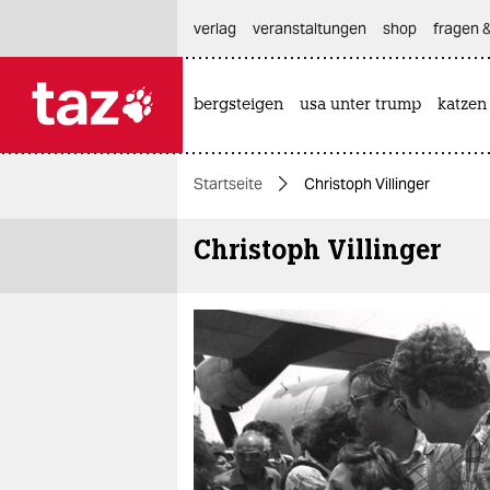
hautnavigation anspringen
hauptinhalt anspringen
footer anspringen
verlag
veranstaltungen
shop
fragen &
bergsteigen
usa unter trump
katzen

taz zahl ich
taz zahl ich
Startseite
Christoph Villinger
themen
Christoph Villinger
politik
öko
gesellschaft
kultur
sport