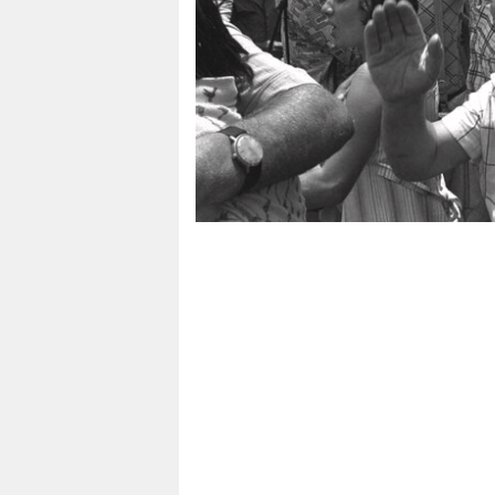
berlin
nord
wahrheit
verlag
verlag
veranstaltungen
shop
fragen & hilfe
unterstützen
abo
genossenschaft