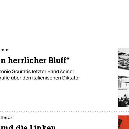
ismus
n herrlicher Bluff“
onio Scuratis letzter Band seiner
afie über den italienischen Diktator
lleros
 und die Linken