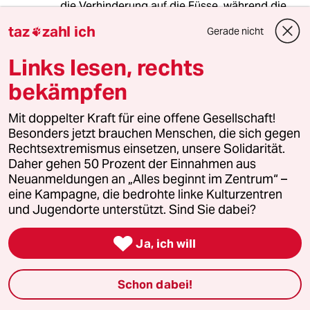
die Verhinderung auf die Füsse, während die
Grünen nur gewinnen können.
taz
zahl ich
Gerade nicht

Links lesen, rechts
Gregor Tobias
bekämpfen
16.08.2018
,
17:43 Uhr
Die Menschheit scheint leider nicht in der Lage
Mit doppelter Kraft für eine offene Gesellschaft!
zu sein, ihre größte Aufgabe zu lösen, oder
Besonders jetzt brauchen Menschen, die sich gegen
auch nur zu erkennen.
Rechtsextremismus einsetzen, unsere Solidarität.
Daher gehen 50 Prozent der Einnahmen aus
Ob KI da weiterhilft?
Neuanmeldungen an „Alles beginnt im Zentrum“ –
eine Kampagne, die bedrohte linke Kulturzentren
und Jugendorte unterstützt. Sind Sie dabei?
84935 (Profil gelöscht)
8G

Ja, ich will
16.08.2018
,
19:46 Uhr
@Gregor Tobias:
Pessimist! Die wahre
Schon dabei!
Menschheitsaufgabe ist es,