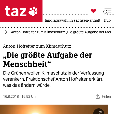

taz zahl ich
niedrigwasser
rente
landtagswahl in sachsen-anhalt
hybri

taz zahl ich
el
Anton Hofreiter zum Klimaschutz: „Die größte Aufgabe der Mens
taz zahl ich
themen
Anton Hofreiter zum Klimaschutz
„Die größte Aufgabe der
politik
Menschheit“
öko
Die Grünen wollen Klimaschutz in der Verfassung
verankern. Fraktionschef Anton Hofreiter erklärt,
gesellschaft
was das ändern würde.
kultur
16.8.2018
16:52 Uhr
teilen
sport