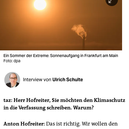
berlin
nord
wahrheit
verlag
verlag
Ein Sommer der Extreme: Sonnenaufgang in Frankfurt am Main
Foto: dpa
veranstaltungen
shop
Interview von
Ulrich Schulte
fragen & hilfe
unterstützen
taz: Herr Hofreiter, Sie möchten den Klimaschutz
in die Verfassung schreiben. Warum?
abo
genossenschaft
Anton Hofreiter:
Das ist richtig. Wir wollen den