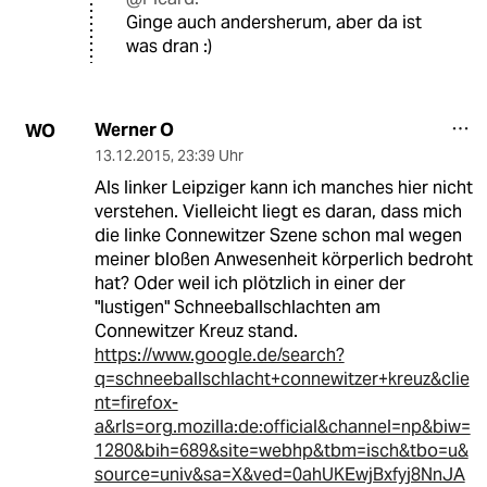
Ginge auch andersherum, aber da ist
was dran :)
Werner O
WO
13.12.2015
,
23:39 Uhr
Als linker Leipziger kann ich manches hier nicht
verstehen. Vielleicht liegt es daran, dass mich
die linke Connewitzer Szene schon mal wegen
meiner bloßen Anwesenheit körperlich bedroht
hat? Oder weil ich plötzlich in einer der
"lustigen" Schneeballschlachten am
Connewitzer Kreuz stand.
https://www.google.de/search?
q=schneeballschlacht+connewitzer+kreuz&clie
nt=firefox-
a&rls=org.mozilla:de:official&channel=np&biw=
1280&bih=689&site=webhp&tbm=isch&tbo=u&
source=univ&sa=X&ved=0ahUKEwjBxfyj8NnJA