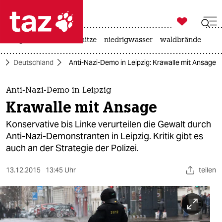

taz zahl ich
krieg in der ukraine
hitze
niedrigwasser
waldbrände

taz zahl ich
k
Deutschland
Anti-Nazi-Demo in Leipzig: Krawalle mit Ansage
taz zahl ich
themen
Anti-Nazi-Demo in Leipzig
Krawalle mit Ansage
politik
Konservative bis Linke verurteilen die Gewalt durch
öko
Anti-Nazi-Demonstranten in Leipzig. Kritik gibt es
auch an der Strategie der Polizei.
gesellschaft
13.12.2015
13:45 Uhr
teilen
kultur
sport