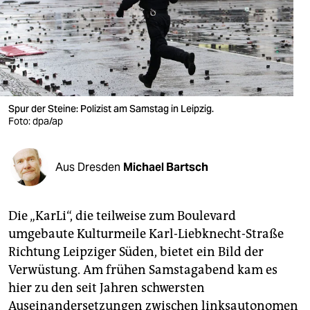
berlin
nord
wahrheit
verlag
Spur der Steine: Polizist am Samstag in Leipzig.
verlag
Foto: dpa/ap
veranstaltungen
Aus Dresden
Michael Bartsch
shop
fragen & hilfe
Die „KarLi“, die teilweise zum Boulevard
unterstützen
umgebaute Kulturmeile Karl-Liebknecht-Straße
Richtung Leipziger Süden, bietet ein Bild der
abo
Verwüstung. Am frühen Samstagabend kam es
genossenschaft
hier zu den seit Jahren schwersten
Auseinandersetzungen zwischen linksautonomen