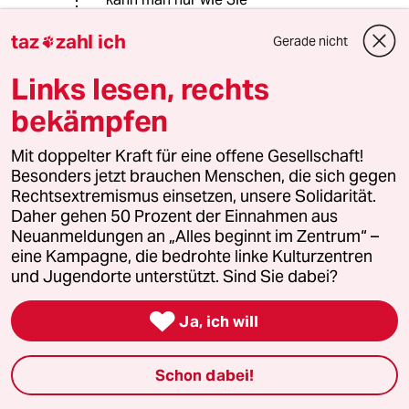
argumentieren...
taz
zahl ich
Gerade nicht

Links lesen, rechts
74450 (Profil gelöscht)
7G
bekämpfen
14.12.2015
,
17:22 Uhr
@Neinjetztnicht:
Mit doppelter Kraft für eine offene Gesellschaft!
Es ist nichts dagegen einzuwenden,
Besonders jetzt brauchen Menschen, die sich gegen
wenn manchen Menschen auch ein
Rechtsextremismus einsetzen, unsere Solidarität.
Scheißjob Spaß macht. Um einen
Daher gehen 50 Prozent der Einnahmen aus
Großen der deutschen
Neuanmeldungen an „Alles beginnt im Zentrum“ –
Unterhaltungsbranche zu zitieren:
eine Kampagne, die bedrohte linke Kulturzentren
"Polizei darf das!"
und Jugendorte unterstützt. Sind Sie dabei?

Ja, ich will
Wagenbär
W
13.12.2015
,
15:34 Uhr
Schon dabei!
Hat mal jemand nachgefragt, welcher Art
Verletzungen die Polizeibeamten erlitten?