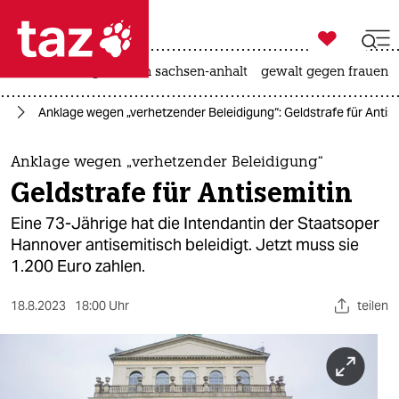

taz zahl ich
hitze
landtagswahl in sachsen-anhalt
gewalt gegen frauen

taz zahl ich
us
Anklage wegen „verhetzender Beleidigung“: Geldstrafe für Antis
taz zahl ich
themen
Anklage wegen „verhetzender Beleidigung“
Geldstrafe für Antisemitin
politik
Eine 73-Jährige hat die Intendantin der Staatsoper
öko
Hannover antisemitisch beleidigt. Jetzt muss sie
1.200 Euro zahlen.
gesellschaft
18.8.2023
18:00 Uhr
teilen
kultur
sport