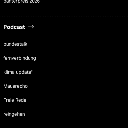
panterpreis 2026
Podcast
bundestalk
fernverbindung
klima update°
Mauerecho
Freie Rede
reingehen