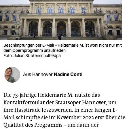
berlin
nord
wahrheit
verlag
Beschimpfungen per E-Mail – Heidemarie M. ist wohl nicht nur mit
dem Opernprogramm unzufrieden
verlag
Foto: Julian Stratenschulte/dpa
veranstaltungen
shop
Aus Hannover
Nadine Conti
fragen & hilfe
Die 73-jährige Heidemarie M. nutzte das
unterstützen
Kontaktformular der Staatsoper Hannover, um
abo
ihre Hasstirade loszuwerden. In einer langen E-
Mail schimpfte sie im November 2022 erst über die
genossenschaft
Qualität des Programms –
um dann der