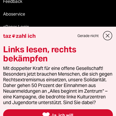
Feedback
Aboservice
ePaper Login
taz
zahl ich
Gerade nicht

Downloads für Abonnierende
Links lesen, rechts
bekämpfen
© 2026 taz Verlags und Vertriebs GmbH
Mit doppelter Kraft für eine offene Gesellschaft!
Alle Rechte vorbehalten. Bei rechtlichen Fragen oder für Genehmigungen
wenden Sie sich bitte an
lizenzen@taz.de
Besonders jetzt brauchen Menschen, die sich gegen
Rechtsextremismus einsetzen, unsere Solidarität.
Daher gehen 50 Prozent der Einnahmen aus
Feedback
Redaktionsstatut
Kommune-Richtlinien
KI-
Neuanmeldungen an „Alles beginnt im Zentrum“ –
eine Kampagne, die bedrohte linke Kulturzentren
Leitlinie
Informant
Datenschutz
Impressum
AGB
und Jugendorte unterstützt. Sind Sie dabei?
Seitenwende
Einwilligungen widerrufen (Ads)

Ja, ich will