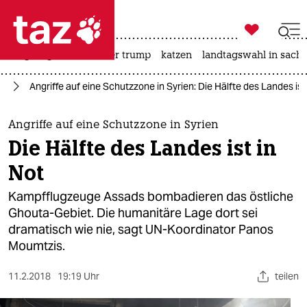

taz zahl ich
bergsteigen
usa unter trump
katzen
landtagswahl in sachs

taz zahl ich
kt
Angriffe auf eine Schutzzone in Syrien: Die Hälfte des Landes ist
taz zahl ich
themen
Angriffe auf eine Schutzzone in Syrien
Die Hälfte des Landes ist in
politik
Not
öko
Kampfflugzeuge Assads bombadieren das östliche
Ghouta-Gebiet. Die humanitäre Lage dort sei
gesellschaft
dramatisch wie nie, sagt UN-Koordinator Panos
Moumtzis.
kultur
sport
11.2.2018
19:19 Uhr
teilen