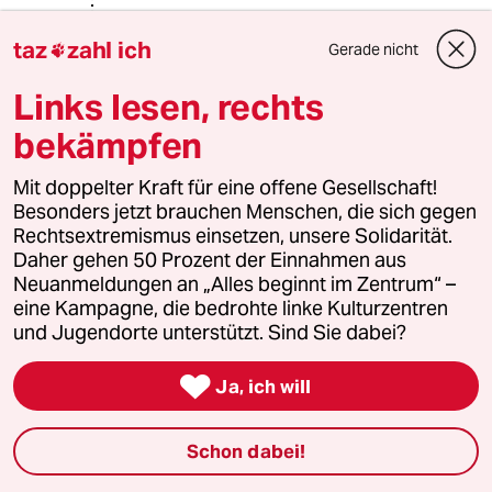
taz
zahl ich
Gerade nicht

xxxLCxxx
12.02.2018
,
12:12 Uhr
Links lesen, rechts
@81622 (Profil gelöscht):
bekämpfen
Ein klassisches Beispiel für Polemik,
garniert mit den üblichen
Ausdrücken, die unbequeme
Mit doppelter Kraft für eine offene Gesellschaft!
Personen lächerlich machen sollen.
Besonders jetzt brauchen Menschen, die sich gegen
Es fehlt nur noch der Begriff
Rechtsextremismus einsetzen, unsere Solidarität.
"Chemtrails", um das Bild zu
Daher gehen 50 Prozent der Einnahmen aus
komplettieren ...
Neuanmeldungen an „Alles beginnt im Zentrum“ –
eine Kampagne, die bedrohte linke Kulturzentren
und Jugendorte unterstützt. Sind Sie dabei?
Earendil
E

Ja, ich will
12.02.2018
,
16:48 Uhr
@xxxLCxxx:
Also tut mir leid - auch wenn Sie nicht
Schon dabei!
ausschließlich Unsinn schreiben