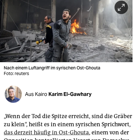
berlin
nord
wahrheit
verlag
verlag
veranstaltungen
Nach einem Luftangriff im syrischen Ost-Ghouta
Foto: reuters
shop
fragen & hilfe
Aus Kairo
Karim El-Gawhary
unterstützen
„Wenn der Tod die Spitze erreicht, sind die Gräber
abo
zu klein“, heißt es in einem syrischen Sprichwort,
genossenschaft
das derzeit häufig in Ost-Ghouta
, einem von der