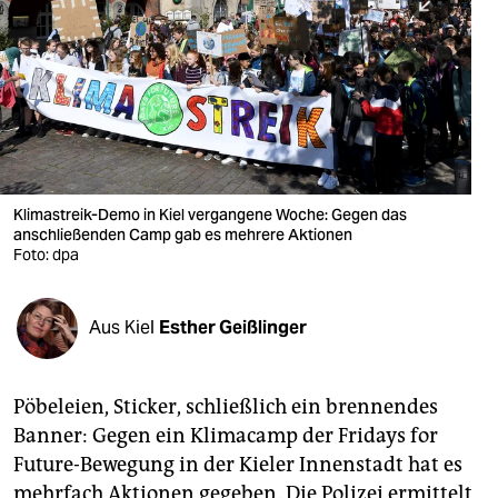
berlin
nord
wahrheit
verlag
verlag
Klimastreik-Demo in Kiel vergangene Woche: Gegen das
anschließenden Camp gab es mehrere Aktionen
veranstaltungen
Foto: dpa
shop
fragen & hilfe
Aus Kiel
Esther Geißlinger
unterstützen
Pöbeleien, Sticker, schließlich ein brennendes
abo
Banner: Gegen ein Klimacamp der Fridays for
genossenschaft
Future-Bewegung in der Kieler Innenstadt hat es
mehrfach Aktionen gegeben. Die Polizei ermittelt