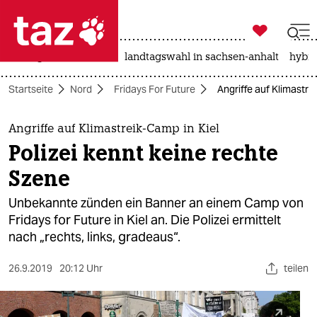

taz zahl ich
niedrigwasser
rente
landtagswahl in sachsen-anhalt
hybri

taz zahl ich
Startseite
Nord
Fridays For Future
Angriffe auf Klimastre
taz zahl ich
themen
Angriffe auf Klimastreik-Camp in Kiel
Polizei kennt keine rechte
politik
Szene
öko
Unbekannte zünden ein Banner an einem Camp von
Fridays for Future in Kiel an. Die Polizei ermittelt
gesellschaft
nach „rechts, links, gradeaus“.
kultur
26.9.2019
20:12 Uhr
teilen
sport