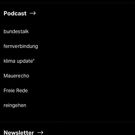
Podcast
bundestalk
fernverbindung
klima update°
Mauerecho
Freie Rede
reingehen
Newsletter