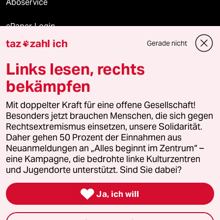
Aboservice
ePaper Login
taz
zahl ich
Gerade nicht

Downloads für Abonnierende
Links lesen, rechts
bekämpfen
© 2026 taz Verlags und Vertriebs GmbH
Mit doppelter Kraft für eine offene Gesellschaft!
Alle Rechte vorbehalten. Bei rechtlichen Fragen oder für Genehmigungen
wenden Sie sich bitte an
lizenzen@taz.de
Besonders jetzt brauchen Menschen, die sich gegen
Rechtsextremismus einsetzen, unsere Solidarität.
Daher gehen 50 Prozent der Einnahmen aus
Feedback
Redaktionsstatut
Kommune-Richtlinien
KI-
Neuanmeldungen an „Alles beginnt im Zentrum“ –
eine Kampagne, die bedrohte linke Kulturzentren
Leitlinie
Informant
Datenschutz
Impressum
AGB
und Jugendorte unterstützt. Sind Sie dabei?
Seitenwende
Einwilligungen widerrufen (Ads)

Ja, ich will