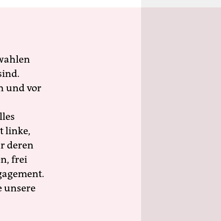
wahlen
sind.
h und vor
lles
 linke,
ür deren
n, frei
ngagement.
e unsere