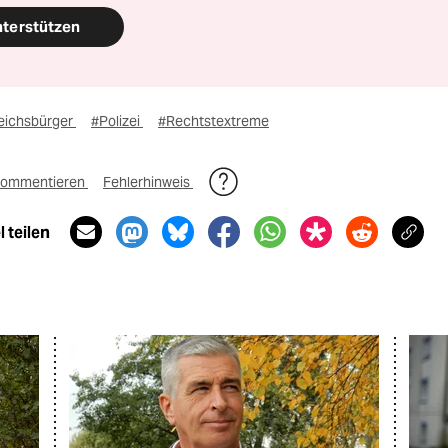
nterstützen
eichsbürger
#Polizei
#Rechtstextreme
ommentieren
Fehlerhinweis
 teilen