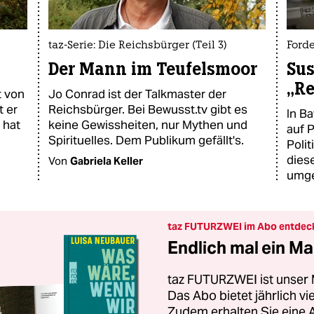
taz-Serie: Die Reichsbürger (Teil 3)
Ford
Der Mann im Teufelsmoor
Sus
„Re
t von
Jo Conrad ist der Talkmaster der
t er
Reichsbürger. Bei Bewusst.tv gibt es
In B
 hat
keine Gewissheiten, nur Mythen und
auf P
Spirituelles. Dem Publikum gefällt's.
Polit
dies
Von
Gabriela Keller
umge
taz FUTURZWEI im Abo entdec
Endlich mal ein Ma
taz FUTURZWEI ist unser 
Das Abo bietet jährlich v
Zudem erhalten Sie eine