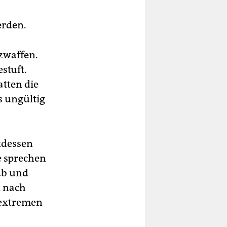
erden.
rzwaffen.
stuft.
atten die
s ungültig
tdessen
e sprechen
ab und
d nach
sextremen