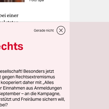
Foto: dpa
ei einer
erletzten
te ein
Gerade nicht
echts
 müssen,
tzkräfte
esellschaft! Besonders jetzt
 Folge
rt gegen Rechtsextremismus
in einer
z kooperiert daher mit „Alles
es Beamten
ller Einnahmen aus Anmeldungen
. September – an die Kampagne,
rstützt und Freiräume sichern will,
bei?