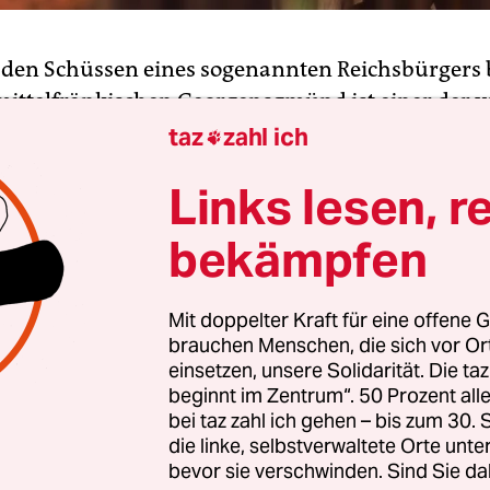
 den Schüssen eines sogenannten Reichsbürgers b
mittelfränkischen Georgensgmünd ist einer der v
gestorben. „Er ist jetzt tatsächlich verstorben“, sag
taz
zahl ich

es Polizeipräsidiums Mittelfrankens am
Links lesen, r
gmorgen.
bekämpfen
eipräsidium Mittelfranken bedauert mitteilen zu
ebensgefährlich verletzte Beamte der Spezialeinsa
Mit doppelter Kraft für eine offene G
 in den frühen Morgenstunden in einer Klinik in
brauchen Menschen, die sich vor O
eren Schussverletzungen verstorben ist“, hieß es 
einsetzen, unsere Solidarität. Die ta
. Am Mittwochabend hatte die Polizei den Tod d
beginnt im Zentrum“. 50 Prozent a
och fälschlicherweise vermeldet.
bei taz zahl ich gehen – bis zum 30
die linke, selbstverwaltete Orte unte
bevor sie verschwinden. Sind Sie da