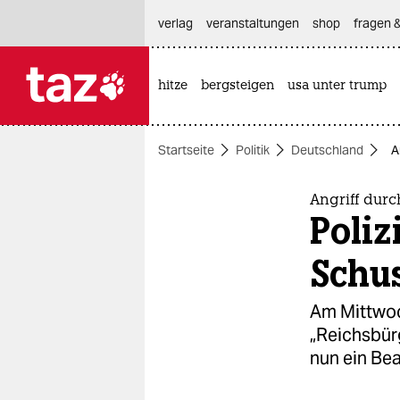
hautnavigation anspringen
hauptinhalt anspringen
footer anspringen
verlag
veranstaltungen
shop
fragen &
hitze
bergsteigen
usa unter trump

taz zahl ich
taz zahl ich
Startseite
Politik
Deutschland
A
themen
politik
Angriff durc
Poliz
öko
Schu
gesellschaft
Am Mittwoc
kultur
„Reichsbürg
nun ein Be
sport