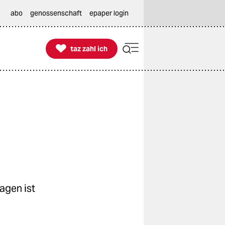
abo
genossenschaft
epaper login

taz zahl ich
taz zahl ich
agen ist