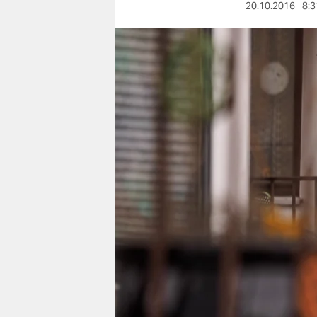
berlin
20.10.2016
8:3
nord
wahrheit
verlag
verlag
veranstaltungen
shop
fragen & hilfe
unterstützen
abo
genossenschaft