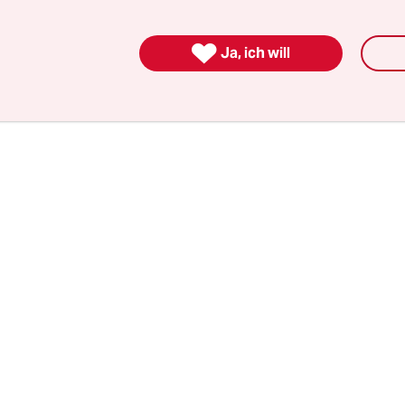
s mit diesen sechs erschöpften Kindern, der
ngeren Frau und den beiden bartschattigen Mä

 Riesenproblem vor ihm aufgetaucht war. „Die k
Ja, ich will
halle, sagen Sie denen das!“ Und dass er gerade g
och Bettwäsche vorrätig sei.