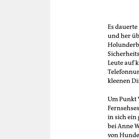
Es dauerte 
und her üb
Holunderbo
Sicherheit
Leute auf 
Telefonnum
kleenen Din
Um Punkt V
Fernsehses
in sich ei
bei Anne W
von Hunder