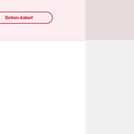
nnern
ommen alle
Schon dabei!
ar nicht