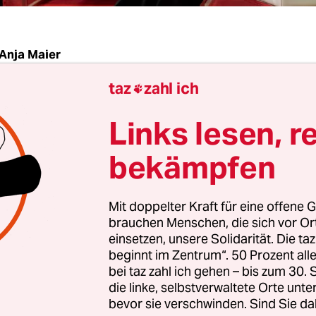
Anja Maier
taz
zahl ich

 die Autorin dieses Textes den Beginn der Superme
Links lesen, r
show verpasst. Auf ihrem Heimweg nämlich hatte 
e Gruppe Flüchtlinge getroffen: drei Erwachsene,
bekämpfen
tempelten Papieren und ihren sechs Kindern dur
n. Zu später Stunde stapfte also die Autorin mit d
Mit doppelter Kraft für eine offene G
urch Brandenburg, um sie am Ende in einer eh
brauchen Menschen, die sich vor O
nem zweifellos netten, aber völlig überforderten
einsetzen, unsere Solidarität. Die ta
tsmann zu übergeben.
beginnt im Zentrum“. 50 Prozent a
bei taz zahl ich gehen – bis zum 30
die linke, selbstverwaltete Orte unte
zwar kein Wort Englisch, war sich aber anderersei
bevor sie verschwinden. Sind Sie da