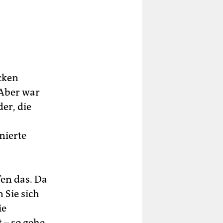
cken
 Aber war
er, die
nierte
fen das. Da
n Sie sich
ie
 – so gehe