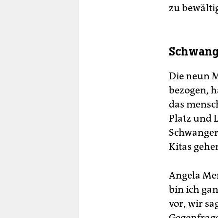
zu bewälti
Schwang
Die neun M
bezogen, h
das mensch
Platz und 
Schwangers
Kitas gehen
Angela Mer
bin ich gan
vor, wir sa
Gegenfrage