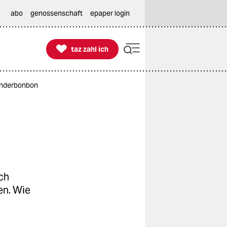
abo
genossenschaft
epaper login

taz zahl ich
taz zahl ich
lunderbonbon
ich
en. Wie