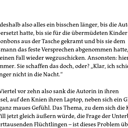
deshalb also alles ein bisschen länger, bis die Au
ersetzt hatte, bis sie für die übermüdeten Kinder
nbons aus der Tasche gekramt und bis sie dem
smann das feste Versprechen abgenommen hatte,
keinen Fall wieder wegzuschicken. Ansonsten: hie
mer. Sie schaffen das doch, oder? „Klar, ich schi
ger nicht in die Nacht.“
iertel vor zehn also sank die Autorin in ihren
sel, auf den Knien ihren Laptop, neben sich ein G
n ganz maues Gefühl. Das Thema, zu dem sich die 
ill jetzt gleich äußern würde, die Frage der Unt
ttausenden Flüchtlingen – ist dieses Problem ü