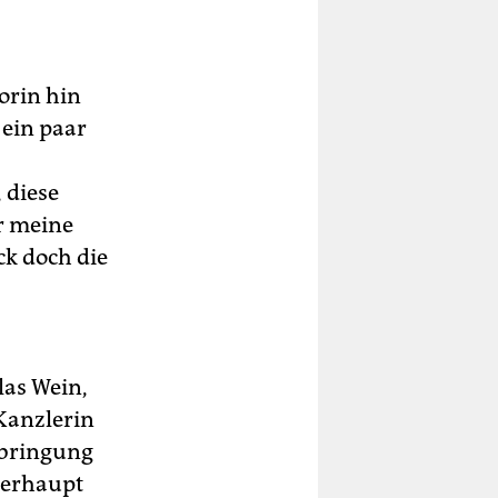
torin hin
 ein paar
 diese
r meine
ck doch die
las Wein,
Kanzlerin
erbringung
berhaupt