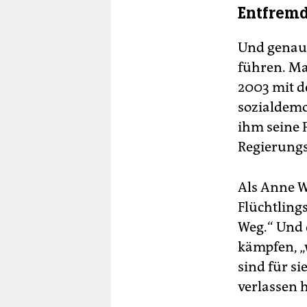
Entfremd
Und genau
führen. Ma
2003 mit 
sozialdemo
ihm seine 
Regierungs
Als Anne Wi
Flüchtling
Weg.“ Und d
kämpfen, „w
sind für si
verlassen 