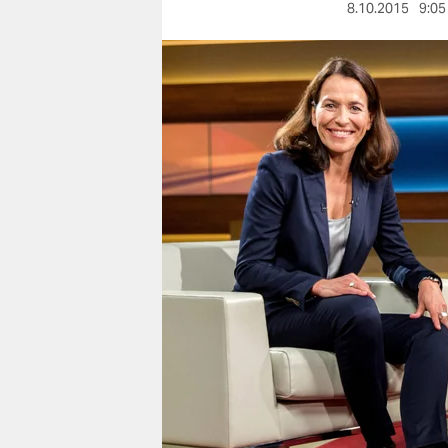
berlin
8.10.2015
9:05
nord
wahrheit
verlag
verlag
veranstaltungen
shop
fragen & hilfe
unterstützen
abo
genossenschaft