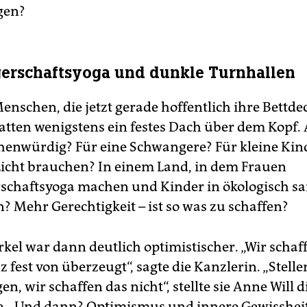
gen?
erschaftsyoga und dunkle Turnhallen
enschen, die jetzt gerade hoffentlich ihre Bettde
atten wenigstens ein festes Dach über dem Kopf.
enwürdig? Für eine Schwangere? Für kleine Kind
Licht brauchen? In einem Land, in dem Frauen
chaftsyoga machen und Kinder in ökologisch sa
? Mehr Gerechtigkeit – ist so was zu schaffen?
kel war dann deutlich optimistischer. „Wir schaf
z fest von überzeugt“, sagte die Kanzlerin. „Stelle
gen, wir schaffen das nicht“, stellte sie Anne Will d
. „Und dann? Optimismus und innere Gewissheit