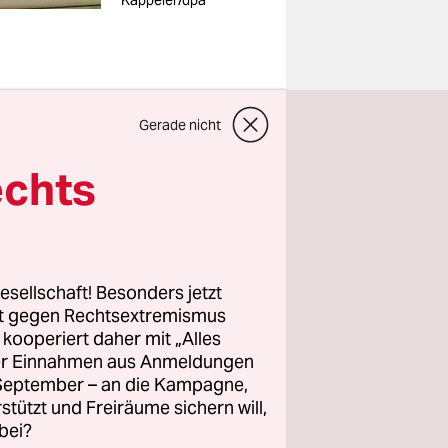
Kappeler/dpa
Gerade nicht
rkel-
echts
sie in der
 die mit
ch Berlin
er kleinen
esellschaft! Besonders jetzt
emaligen
rt gegen Rechtsextremismus
z kooperiert daher mit „Alles
ller Einnahmen aus Anmeldungen
. September – an die Kampagne,
rstützt und Freiräume sichern will,
ts ganz
bei?