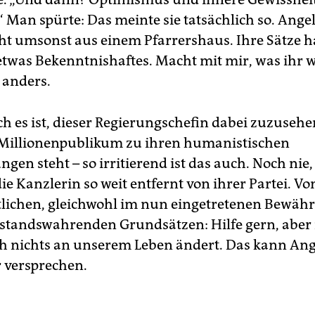
“ Man spürte: Das meinte sie tatsächlich so. Ange
t umsonst aus einem Pfarrershaus. Ihre Sätze h
etwas Bekenntnishaftes. Macht mit mir, was ihr wo
 anders.
ch es ist, dieser Regierungschefin dabei zuzusehen
Millionenpublikum zu ihren humanistischen
en steht – so irritierend ist das auch. Noch nie,
e Kanzlerin so weit entfernt von ihrer Partei. Vo
tlichen, gleichwohl im nun eingetretenen Bewähr
zstandswahrenden Grundsätzen: Hilfe gern, aber
ch nichts an unserem Leben ändert. Das kann An
 versprechen.