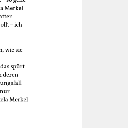
la Merkel
atten
llt – ich
, wie sie
 das spürt
n deren
ungsfall
 nur
gela Merkel