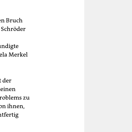
en Bruch
 Schröder
ündigte
gela Merkel
t der
meinen
sproblems zu
von ihnen,
tfertig