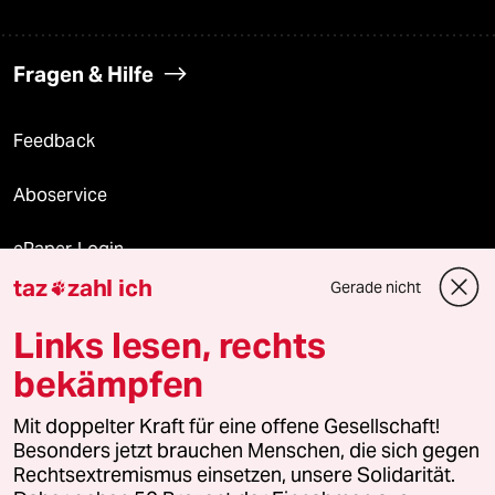
Fragen & Hilfe
Feedback
Aboservice
ePaper Login
taz
zahl ich
Gerade nicht

Downloads für Abonnierende
Links lesen, rechts
bekämpfen
© 2026 taz Verlags und Vertriebs GmbH
Mit doppelter Kraft für eine offene Gesellschaft!
Alle Rechte vorbehalten. Bei rechtlichen Fragen oder für Genehmigungen
wenden Sie sich bitte an
lizenzen@taz.de
Besonders jetzt brauchen Menschen, die sich gegen
Rechtsextremismus einsetzen, unsere Solidarität.