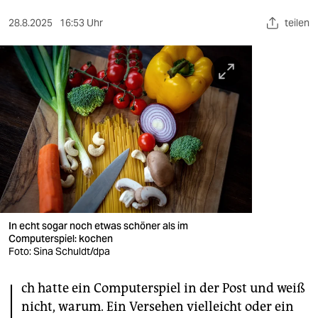
berlin
28.8.2025
16:53 Uhr
teilen
nord
wahrheit
verlag
verlag
veranstaltungen
shop
fragen & hilfe
In echt sogar noch etwas schöner als im
unterstützen
Computerspiel: kochen
Foto: Sina Schuldt/dpa
abo
I
ch hatte ein Computerspiel in der Post und weiß
genossenschaft
nicht, warum. Ein Versehen vielleicht oder ein