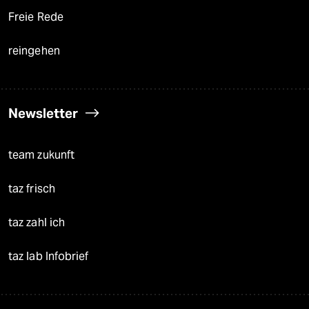
Freie Rede
reingehen
Newsletter
team zukunft
taz frisch
taz zahl ich
taz lab Infobrief