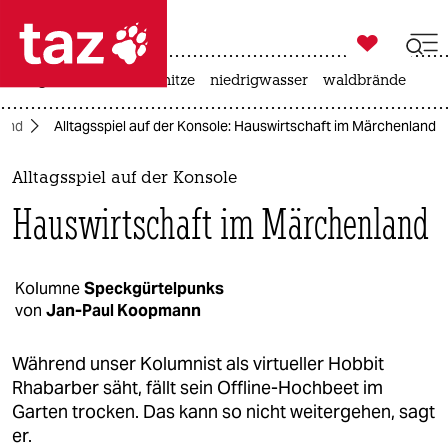

taz zahl ich
krieg in der ukraine
hitze
niedrigwasser
waldbrände

taz zahl ich
land
Alltagsspiel auf der Konsole: Hauswirtschaft im Märchenland
taz zahl ich
themen
Alltagsspiel auf der Konsole
Hauswirtschaft im Märchenland
politik
öko
Kolumne
Speckgürtelpunks
von
Jan-Paul Koopmann
gesellschaft
kultur
Während unser Kolumnist als virtueller Hobbit
Rhabarber säht, fällt sein Offline-Hochbeet im
sport
Garten trocken. Das kann so nicht weitergehen, sagt
er.