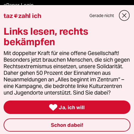
ePaper Login
taz
zahl ich
Gerade nicht

Downloads für Abonnierende
Links lesen, rechts
bekämpfen
© 2026 taz Verlags und Vertriebs GmbH
Alle Rechte vorbehalten. Bei rechtlichen Fragen oder für Genehmigungen
Mit doppelter Kraft für eine offene Gesellschaft!
wenden Sie sich bitte an
lizenzen@taz.de
Besonders jetzt brauchen Menschen, die sich gegen
Rechtsextremismus einsetzen, unsere Solidarität.
Daher gehen 50 Prozent der Einnahmen aus
Feedback
Redaktionsstatut
Kommune-Richtlinien
KI-
Neuanmeldungen an „Alles beginnt im Zentrum“ –
eine Kampagne, die bedrohte linke Kulturzentren
Leitlinie
Informant
Datenschutz
Impressum
AGB
und Jugendorte unterstützt. Sind Sie dabei?
Seitenwende
Einwilligungen widerrufen (Ads)

Ja, ich will
Schon dabei!