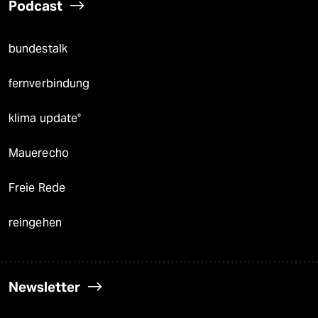
Podcast
bundestalk
fernverbindung
klima update°
Mauerecho
Freie Rede
reingehen
Newsletter