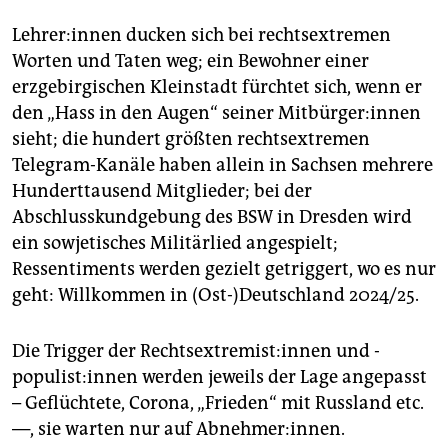
Leh­re­r:in­nen ducken sich bei rechtsextremen
Worten und Taten weg; ein Bewohner einer
erzgebirgischen Kleinstadt fürchtet sich, wenn er
den „Hass in den Augen“ seiner Mit­bür­ge­r:in­nen
sieht; die hundert größten rechtsextremen
Telegram-Kanäle haben allein in Sachsen mehrere
Hunderttausend Mitglieder; bei der
Abschlusskundgebung des BSW in Dresden wird
ein sowjetisches Militärlied angespielt;
Ressentiments werden gezielt getriggert, wo es nur
geht: Willkommen in (Ost-)Deutschland 2024/25.
Die Trigger der Rechts­ex­tre­mis­t:in­nen und -
populist:innen werden jeweils der Lage angepasst
– Geflüchtete, Corona, „Frieden“ mit Russland etc.
—, sie warten nur auf Abnehmer:innen.