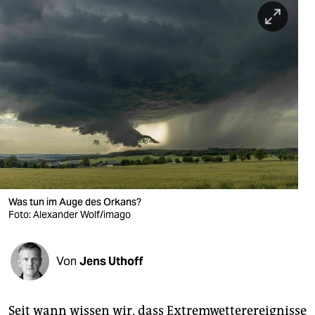
berlin
nord
wahrheit
verlag
verlag
veranstaltungen
shop
Was tun im Auge des Orkans?
fragen & hilfe
Foto: Alexander Wolf/imago
unterstützen
Von
Jens Uthoff
abo
genossenschaft
Seit wann wissen wir, dass Extremwetterereignisse