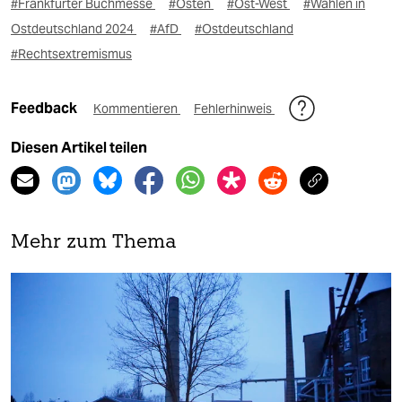
#Frankfurter Buchmesse
#Osten
#Ost-West
#Wahlen in
Ostdeutschland 2024
#AfD
#Ostdeutschland
#Rechtsextremismus
Feedback
Kommentieren
Fehlerhinweis
Diesen Artikel teilen
Mehr zum Thema