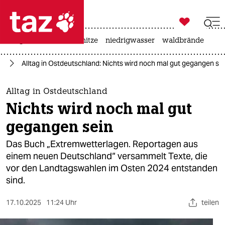

taz zahl ich
krieg in der ukraine
hitze
niedrigwasser
waldbrände

taz zahl ich
se
Alltag in Ostdeutschland: Nichts wird noch mal gut gegangen se
taz zahl ich
themen
Alltag in Ostdeutschland
Nichts wird noch mal gut
politik
gegangen sein
öko
Das Buch „Extremwetterlagen. Reportagen aus
einem neuen Deutschland“ versammelt Texte, die
gesellschaft
vor den Landtagswahlen im Osten 2024 entstanden
sind.
kultur
sport
17.10.2025
11:24 Uhr
teilen