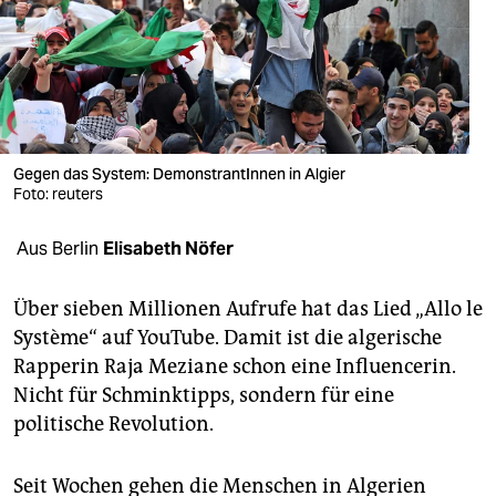
berlin
nord
wahrheit
verlag
Gegen das System: DemonstrantInnen in Algier
verlag
Foto: reuters
veranstaltungen
Aus Berlin
Elisabeth Nöfer
shop
Über sieben Millionen Aufrufe hat das Lied „Allo le
fragen & hilfe
Système“ auf YouTube. Damit ist die algerische
Rapperin Raja Meziane schon eine Influencerin.
unterstützen
Nicht für Schminktipps, sondern für eine
abo
politische Revolution.
genossenschaft
Seit Wochen gehen die Menschen in Algerien