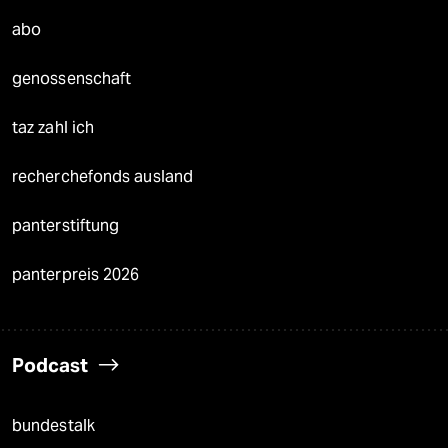
abo
genossenschaft
taz zahl ich
recherchefonds ausland
panterstiftung
panterpreis 2026
Podcast
bundestalk