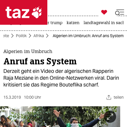

taz zahl ich
bergsteigen
usa unter trump
katzen
landtagswahl in sachs

taz zahl ich
tseite
Politik
Afrika
Algerien im Umbruch: Anruf ans System
taz zahl ich
themen
Algerien im Umbruch
Anruf ans System
politik
Derzeit geht ein Video der algerischen Rapperin
öko
Raja Meziane in den Online-Netzwerken viral. Darin
kritisiert sie das Regime Bouteflika scharf.
gesellschaft
15.3.2019
10:00 Uhr
teilen
kultur
sport