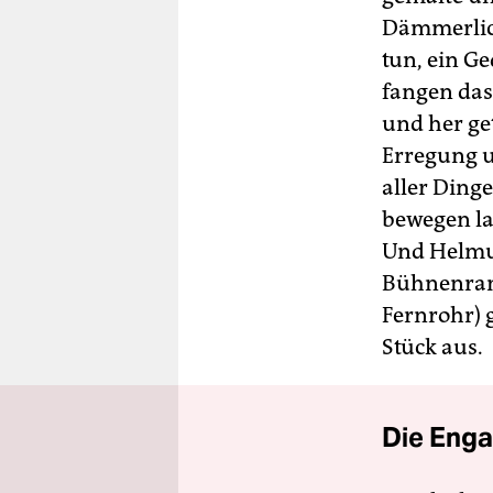
Dämmerlich
tun, ein G
fangen das
und her ge
Erregung u
aller Ding
bewegen la
Und Helmut
Bühnenrand
Fernrohr) 
Stück aus.
Die Enga