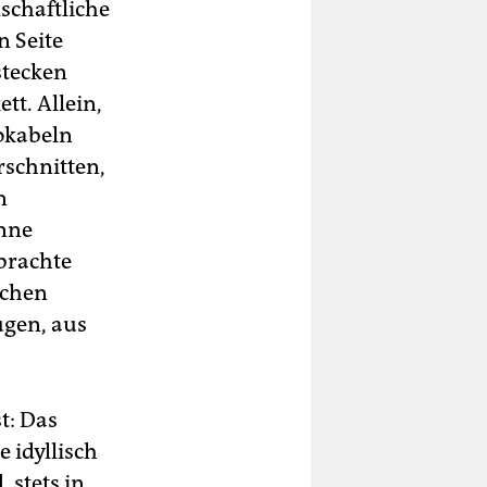
lschaftliche
n Seite
stecken
tt. Allein,
Vokabeln
rschnitten,
n
Anne
 brachte
schen
ugen, aus
t: Das
 idyllisch
 stets in