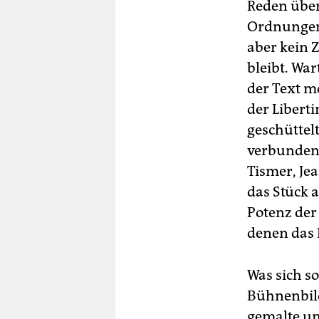
Reden über 
Ordnungen 
aber kein 
bleibt. War
der Text mo
der Libert
geschüttel
verbunden 
Tismer, Je
das Stück 
Potenz der
denen das 
Was sich so
Bühnenbild
gemalte un