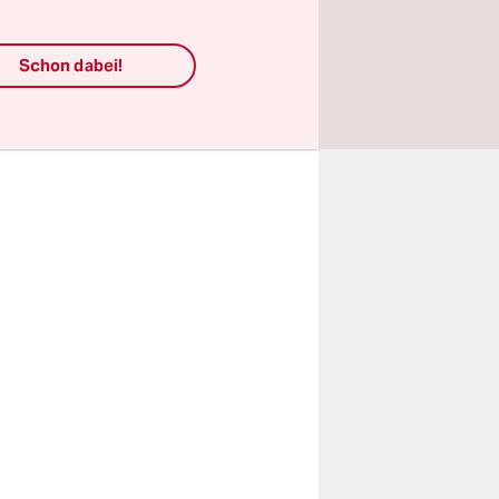
ür
Schon dabei!
e selbst
erger und