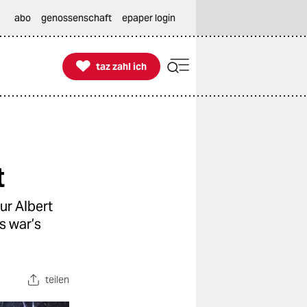
abo
genossenschaft
epaper login

taz zahl ich
taz zahl ich
t
ur Albert
s war’s
teilen