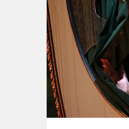
berlin
nord
wahrheit
verlag
verlag
veranstaltungen
shop
fragen & hilfe
unterstützen
abo
genossenschaft