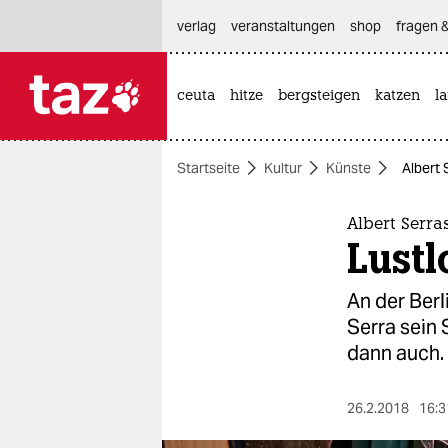
hautnavigation anspringen
hauptinhalt anspringen
footer anspringen
verlag
veranstaltungen
shop
fragen &
ceuta
hitze
bergsteigen
katzen
l

taz zahl ich
taz zahl ich
Startseite
Kultur
Künste
Albert 
themen
politik
Albert Serra
Lustl
öko
An der Berl
gesellschaft
Serra sein 
dann auch.
kultur
sport
26.2.2018
16:3