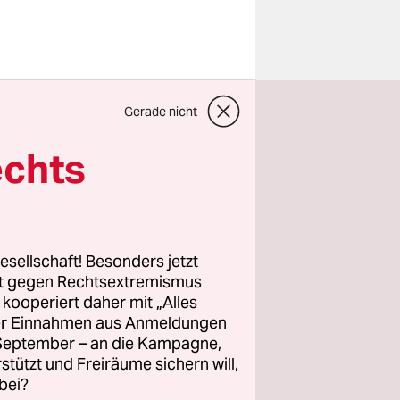
olksbühne
,
Gerade nicht
 zeigen
 aufgeladen
echts
nheit war.
Serra, der
Gesichter
esellschaft! Besonders jetzt
ig XIV“
,
rt gegen Rechtsextremismus
z kooperiert daher mit „Alles
ller Einnahmen aus Anmeldungen
. September – an die Kampagne,
enner für
rstützt und Freiräume sichern will,
 über die
bei?