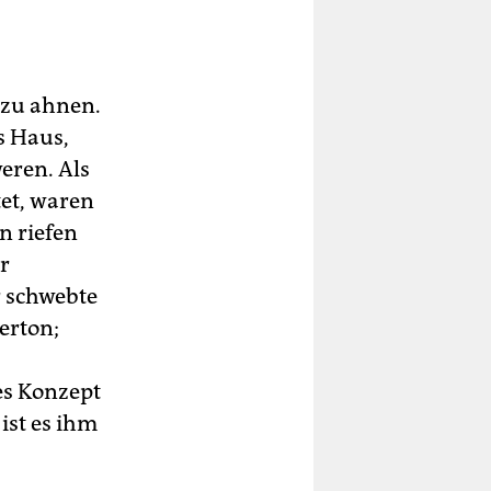
n zu ahnen.
s Haus,
eren. Als
tet, waren
n riefen
er
r schwebte
terton;
es Konzept
ist es ihm