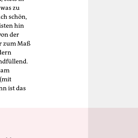
 was zu
uch schön,
isten hin
von der
er zum Maß
dern
ndfüllend.
e am
(mit
nn ist das