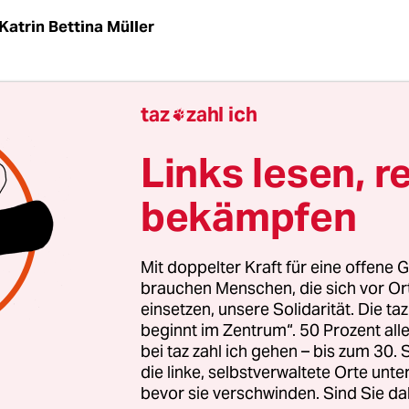
Katrin Bettina Müller
n das Schmuckstück im Programm
der Berliner V
taz
zahl ich

eheimnisvolle Solitär, der mit funkelnden Bildern
e man Theater heute auch machen kann: sinnlich,
Links lesen, r
en, deren Kultivierung ein Geschäft der Vergange
bekämpfen
r waren meine Erwartungen an „Liberté“, einer
enierung des spanischen Filmregisseurs Albert 
 Gespür für Farben, Stoffe, Kostüme, Körper und 
Mit doppelter Kraft für eine offene G
zt 2016 zu sehen in seinem Film
„Der Tod von Ludw
brauchen Menschen, die sich vor O
einsetzen, unsere Solidarität. Die ta
ierre Léaud als sterbendem König.
beginnt im Zentrum“. 50 Prozent a
bei taz zahl ich gehen – bis zum 30
schiefgehen, wenn dieser Künstler, der sich als K
die linke, selbstverwaltete Orte unte
chte des Sinnlichen schon bewiesen hat, ein Stück
bevor sie verschwinden. Sind Sie da