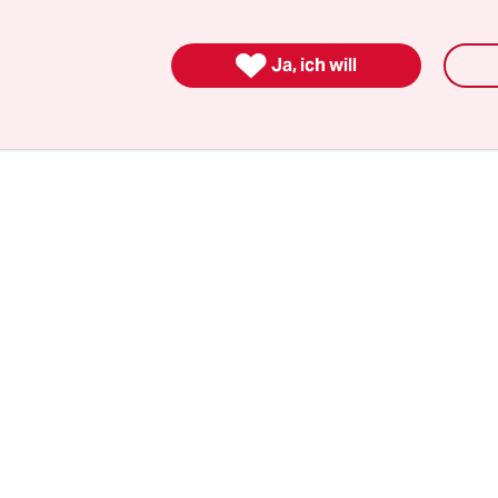
e und ihr Verhältnis zum Freiheitssuchen in der
hen Revolution machen will? Zumal wenn er daf

Ja, ich will
er nach Berlin holt, die man durch ihre Geschicht
stitutionen auf diesem Gebiet sieht, wie Helmut B
en.