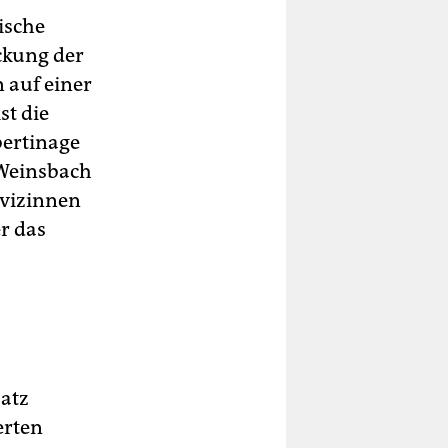
ische
ickung der
n auf einer
st die
bertinage
 Weinsbach
ovizinnen
r das
satz
erten