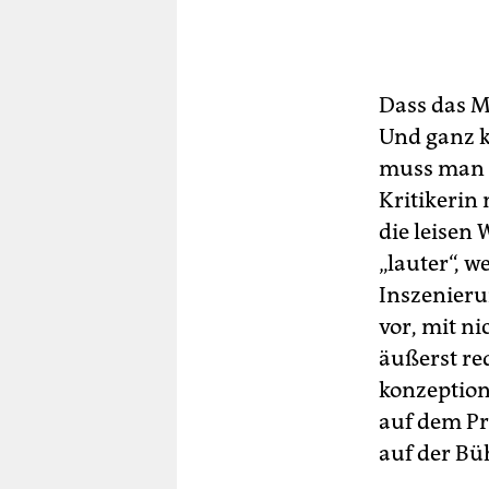
Dass das Mi
Und ganz k
muss man s
Kritikerin 
die leisen
„lauter“, w
Inszenierun
vor, mit ni
äußerst re
konzeption
auf dem Pr
auf der Bü