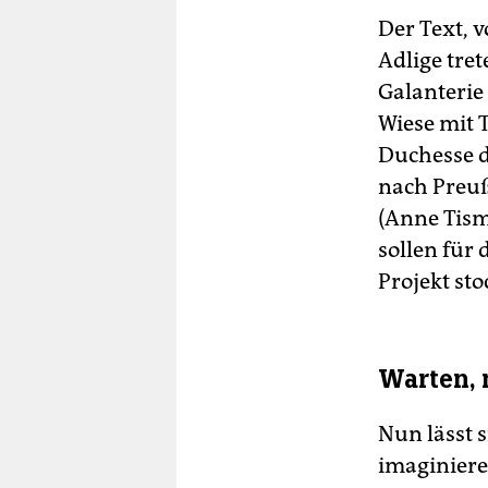
Der Text, v
Adlige tret
Galanterie 
Wiese mit 
Duchesse de
nach Preuß
(Anne Tism
sollen für
Projekt st
Warten, 
Nun lässt 
imaginieren