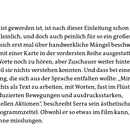
st geworden ist, ist nach dieser Einleitung scho
leinlich, und doch auch peinlich für so ein große
ich erst mal über handwerkliche Mängel beschw
mit einer Karte in der vordersten Reihe ausgestat
 Worte noch zu hören, aber Zuschauer weiter hinte
eil sie nichts verstehen konnten. Und dass bei ein
g, die sich aus der Sprache entfalten wollte: „Mi
chts als Text zu arbeiten, mit Worten, fast im Flüs
duzierten Bewegungen und ausdrucksstarken,
ellen Aktionen“, beschreibt Serra sein ästhetisch
ogrammzettel. Obwohl er so etwas im Film kann, 
hne misslungen.