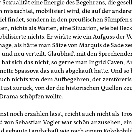
Sexua­lität eine Energie des Begehrens, die gesel
missachtet, mobilisiert wird, die auf der andere
Ziel findet, sondern in den preußischen Sümpfen 
ten, nichts als Warten, eine Situation, wie bei Becke
bilisierte nichts. Er wirkte wie ein Aufguss der 
inage, als hätte man Sätze von Marquis de Sade ze
t und neu verteilt. Glaubhaft mit den Sprechende
hat sich das nicht, so gerne man Ingrid Caven, 
anette Spassova das auch abgekauft hätte. Und so
auch nichts von dem Aufbegehren, der zerstöreri
 Lust zurück, von der die historischen Quellen ze
Drama schöpfen wollte.
nst noch erzählen lässt, reicht auch nicht als Tros
 von Sebastian Vogler war schön anzusehen, eine
d gebaute Landschaft wie nach einem Rokokobild,