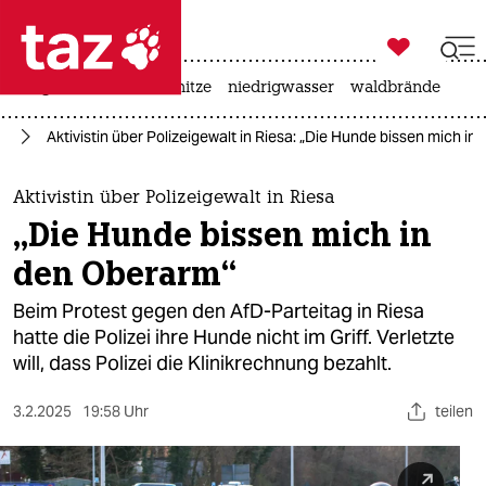

taz zahl ich
krieg in der ukraine
hitze
niedrigwasser
waldbrände

taz zahl ich
ts
Aktivistin über Polizeigewalt in Riesa: „Die Hunde bissen mich i
taz zahl ich
themen
Aktivistin über Polizeigewalt in Riesa
„Die Hunde bissen mich in
politik
den Oberarm“
öko
Beim Protest gegen den AfD-Parteitag in Riesa
hatte die Polizei ihre Hunde nicht im Griff. Verletzte
gesellschaft
will, dass Polizei die Klinikrechnung bezahlt.
kultur
3.2.2025
19:58 Uhr
teilen
sport