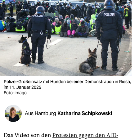
berlin
nord
wahrheit
verlag
verlag
veranstaltungen
shop
Polizei-Großeinsatz mit Hunden bei einer Demonstration in Riesa,
im 11. Januar 2025
fragen & hilfe
Foto: imago
unterstützen
Aus Hamburg
Katharina Schipkowski
abo
genossenschaft
Das Video von den
Protesten gegen den AfD-