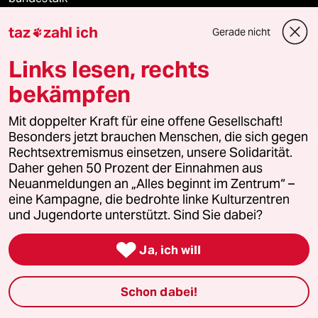
taz
zahl ich
Gerade nicht

fernverbindung
Links lesen, rechts
klima update°
bekämpfen
Mauerecho
Mit doppelter Kraft für eine offene Gesellschaft!
Besonders jetzt brauchen Menschen, die sich gegen
Freie Rede
Rechtsextremismus einsetzen, unsere Solidarität.
Daher gehen 50 Prozent der Einnahmen aus
reingehen
Neuanmeldungen an „Alles beginnt im Zentrum“ –
eine Kampagne, die bedrohte linke Kulturzentren
und Jugendorte unterstützt. Sind Sie dabei?
Newsletter

Ja, ich will
team zukunft
Schon dabei!
taz frisch