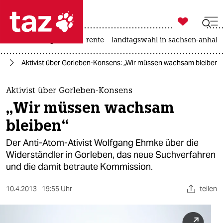

taz zahl ich
hitze
niedrigwasser
rente
landtagswahl in sachsen-anhalt

taz zahl ich
ie
Aktivist über Gorleben-Konsens: „Wir müssen wachsam bleiben“
taz zahl ich
themen
Aktivist über Gorleben-Konsens
„Wir müssen wachsam
politik
bleiben“
öko
Der Anti-Atom-Ativist Wolfgang Ehmke über die
Widerständler in Gorleben, das neue Suchverfahren
gesellschaft
und die damit betraute Kommission.
kultur
10.4.2013
19:55 Uhr
teilen
sport