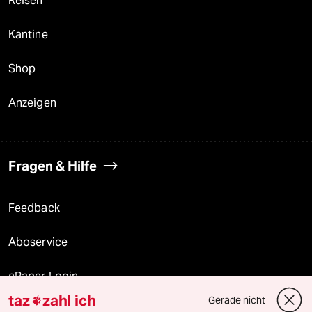
Reisen
Kantine
Shop
Anzeigen
Fragen & Hilfe
Feedback
Aboservice
ePaper Login
taz
zahl ich
Gerade nicht

Downloads für Abonnierende