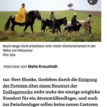
berlin
nord
wahrheit
verlag
verlag
Noch lange nicht arbeitslos: Anti-Atom-Demonstranten in der
Nähe von Hitzacker
veranstaltungen
Bild: dpa
shop
Interview von
Malte Kreuzfeldt
fragen & hilfe
unterstützen
taz: Herr Ehmke, Gorleben durch die
Einigung
der Parteien über einen Neustart der
abo
Endlagersuche
nicht mehr der einzige mögliche
Standort für ein Atommüllendlager, und auch
genossenschaft
ins Zwischenlager sollen keine neuen Castoren