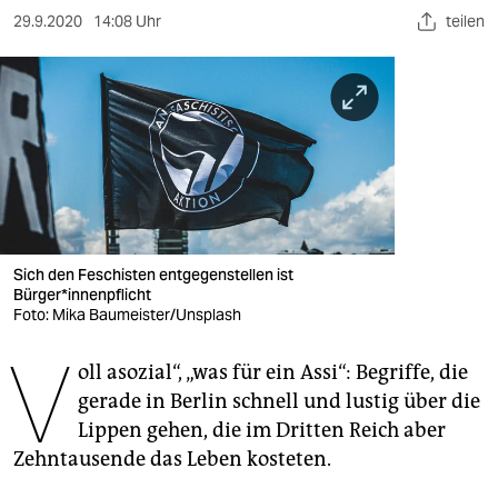
berlin
29.9.2020
14:08 Uhr
teilen
nord
wahrheit
verlag
verlag
veranstaltungen
Sich den Feschisten entgegenstellen ist
shop
Bürger*innenpflicht
Foto: Mika Baumeister/Unsplash
fragen & hilfe
V
unterstützen
oll asozial“, „was für ein Assi“: Begriffe, die
gerade in Berlin schnell und lustig über die
abo
Lippen gehen, die im Dritten Reich aber
Zehntausende das Leben kosteten.
genossenschaft