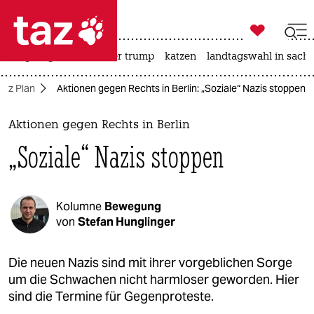

taz zahl ich
bergsteigen
usa unter trump
katzen
landtagswahl in sachs

taz zahl ich
taz Plan
Aktionen gegen Rechts in Berlin: „Soziale“ Nazis stoppen
taz zahl ich
themen
Aktionen gegen Rechts in Berlin
„Soziale“ Nazis stoppen
politik
öko
Kolumne
Bewegung
gesellschaft
von
Stefan Hunglinger
kultur
Die neuen Nazis sind mit ihrer vorgeblichen Sorge
um die Schwachen nicht harmloser geworden. Hier
sport
sind die Termine für Gegenproteste.