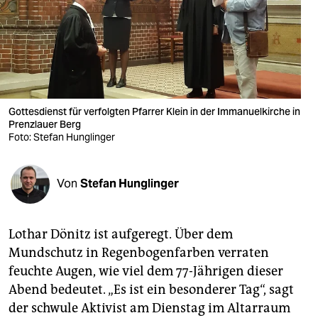
berlin
nord
wahrheit
verlag
Gottesdienst für verfolgten Pfarrer Klein in der Immanuelkirche in
Prenzlauer Berg
verlag
Foto: Stefan Hunglinger
veranstaltungen
shop
Von
Stefan Hunglinger
fragen & hilfe
Lothar Dönitz ist aufgeregt. Über dem
unterstützen
Mundschutz in Regenbogenfarben verraten
abo
feuchte Augen, wie viel dem 77-Jährigen dieser
Abend bedeutet. „Es ist ein besonderer Tag“, sagt
genossenschaft
der schwule Aktivist am Dienstag im Altarraum