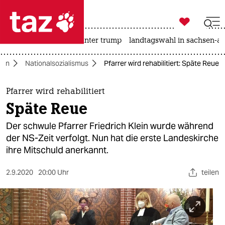

taz zahl ich
nahost-konflikt
usa unter trump
landtagswahl in sachsen-an

taz zahl ich
rlin
Nationalsozialismus
Pfarrer wird rehabilitiert: Späte Reue
taz zahl ich
themen
Pfarrer wird rehabilitiert
Späte Reue
politik
Der schwule Pfarrer Friedrich Klein wurde während
öko
der NS-Zeit verfolgt. Nun hat die erste Landeskirche
ihre Mitschuld anerkannt.
gesellschaft
2.9.2020
20:00 Uhr
teilen
kultur
sport