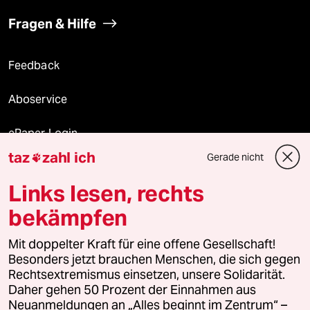
Fragen & Hilfe
Feedback
Aboservice
ePaper Login
taz
zahl ich
Gerade nicht

Downloads für Abonnierende
Links lesen, rechts
bekämpfen
© 2026 taz Verlags und Vertriebs GmbH
Mit doppelter Kraft für eine offene Gesellschaft!
Alle Rechte vorbehalten. Bei rechtlichen Fragen oder für Genehmigungen
wenden Sie sich bitte an
lizenzen@taz.de
Besonders jetzt brauchen Menschen, die sich gegen
Rechtsextremismus einsetzen, unsere Solidarität.
Daher gehen 50 Prozent der Einnahmen aus
Feedback
Redaktionsstatut
Kommune-Richtlinien
KI-
Neuanmeldungen an „Alles beginnt im Zentrum“ –