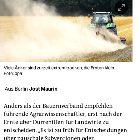
berlin
nord
wahrheit
verlag
verlag
veranstaltungen
Viele Äcker sind zurzeit extrem trocken, die Ernten klein
Foto: dpa
shop
Aus Berlin
Jost Maurin
fragen & hilfe
unterstützen
Anders als der Bauernverband empfehlen
führende Agrarwissenschaftler, erst nach der
abo
Ernte über Dürrehilfen für Landwirte zu
genossenschaft
entscheiden. „Es ist zu früh für Entscheidungen
über pauschale Subventionen oder