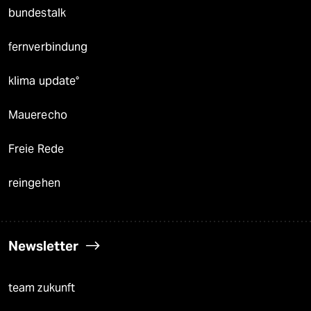
bundestalk
fernverbindung
klima update°
Mauerecho
Freie Rede
reingehen
Newsletter
team zukunft