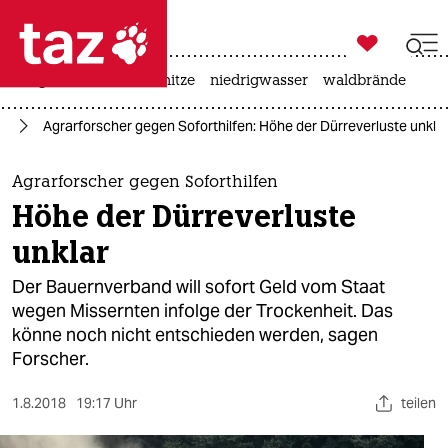

taz zahl ich
krieg in der ukraine
hitze
niedrigwasser
waldbrände

taz zahl ich
ie
Agrarforscher gegen Soforthilfen: Höhe der Dürreverluste unkla
taz zahl ich
themen
Agrarforscher gegen Soforthilfen
Höhe der Dürreverluste
politik
unklar
öko
Der Bauernverband will sofort Geld vom Staat
wegen Missernten infolge der Trockenheit. Das
gesellschaft
könne noch nicht entschieden werden, sagen
Forscher.
kultur
sport
1.8.2018
19:17 Uhr
teilen