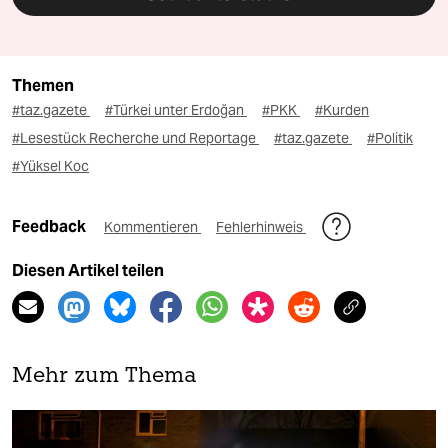
Themen
#taz.gazete
#Türkei unter Erdoğan
#PKK
#Kurden
#Lesestück Recherche und Reportage
#taz.gazete
#Politik
#Yüksel Koc
Feedback
Kommentieren
Fehlerhinweis
Diesen Artikel teilen
Mehr zum Thema