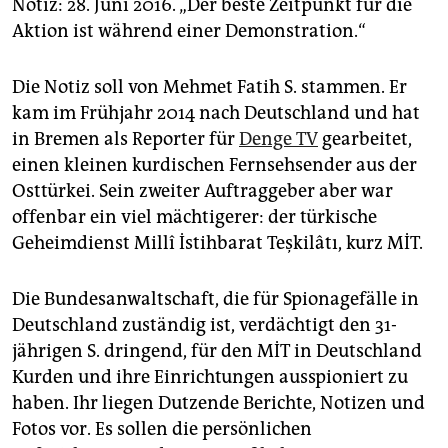
epaper login
Notiz: 28. Juni 2016. „Der beste Zeitpunkt für die
Aktion ist während einer Demonstration.“
Die Notiz soll von Mehmet Fatih S. stammen. Er
kam im Frühjahr 2014 nach Deutschland und hat
in Bremen als Reporter für
Denge TV
gearbeitet,
einen kleinen kurdischen Fernsehsender aus der
Osttürkei. Sein zweiter Auftraggeber aber war
offenbar ein viel mächtigerer: der türkische
Geheimdienst Millî İstihbarat Teşkilâtı, kurz MİT.
Die Bundesanwaltschaft, die für Spionagefälle in
Deutschland zuständig ist, verdächtigt den 31-
jährigen S. dringend, für den MİT in Deutschland
Kurden und ihre Einrichtungen ausspioniert zu
haben. Ihr liegen Dutzende Berichte, Notizen und
Fotos vor. Es sollen die persönlichen