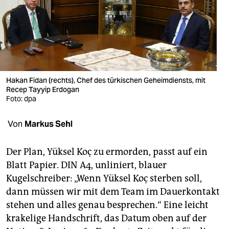
berlin
nord
wahrheit
verlag
Hakan Fidan (rechts), Chef des türkischen Geheimdiensts, mit
verlag
Recep Tayyip Erdogan
Foto: dpa
veranstaltungen
Von
Markus Sehl
shop
fragen & hilfe
Der Plan, Yüksel Koç zu ermorden, passt auf ein
Blatt Papier. DIN A4, unliniert, blauer
unterstützen
Kugelschreiber: „Wenn Yüksel Koç sterben soll,
abo
dann müssen wir mit dem Team im Dauerkontakt
stehen und alles genau besprechen.“ Eine leicht
genossenschaft
krakelige Handschrift, das Datum oben auf der