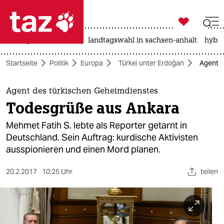

taz zahl ich
niedrigwasser
rente
landtagswahl in sachsen-anhalt
hybri

taz zahl ich
Startseite
Politik
Europa
Türkei unter Erdoğan
Agent d
taz zahl ich
themen
Agent des türkischen Geheimdienstes
Todesgrüße aus Ankara
politik
Mehmet Fatih S. lebte als Reporter getarnt in
öko
Deutschland. Sein Auftrag: kurdische Aktivisten
ausspionieren und einen Mord planen.
gesellschaft
20.2.2017
10:25 Uhr
teilen
kultur
sport