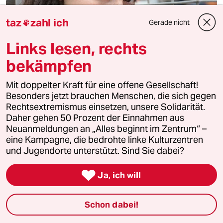
taz
zahl ich
Gerade nicht

Links lesen, rechts
bekämpfen
Journalistin Tolu in türkischem Gefängnis
„Das ist eine Geiselnahme“
Mit doppelter Kraft für eine offene Gesellschaft!
Die deutsch-türkische Journalistin Meşale Tolu sitzt in
Besonders jetzt brauchen Menschen, die sich gegen
Istanbul im Gefängnis. Erst fünf Monate nach der
Rechtsextremismus einsetzen, unsere Solidarität.
Verhaftung wird ihr der Prozess gemacht.
Daher gehen 50 Prozent der Einnahmen aus
Neuanmeldungen an „Alles beginnt im Zentrum“ –
Von
Ali Celikkan
eine Kampagne, die bedrohte linke Kulturzentren
und Jugendorte unterstützt. Sind Sie dabei?

Ja, ich will
Schon dabei!