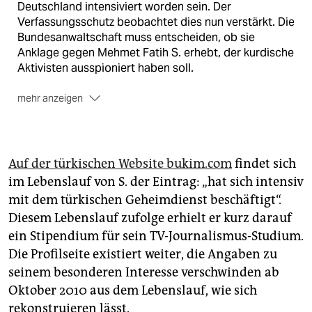
Deutschland intensiviert worden sein. Der
Verfassungsschutz beobachtet dies nun verstärkt. Die
Bundesanwaltschaft muss entscheiden, ob sie
Anklage gegen Mehmet Fatih S. erhebt, der kurdische
Aktivisten ausspioniert haben soll.
mehr anzeigen
Spionierende Geistliche:
Die Bundesanwaltschaft hat
am Mittwoch mehrere Moscheen und Wohnungen
von Ditib-Imamen durchsuchen lassen. Ihnen wird
vorgeworfen, Gülen-Anhänger ausgespäht zu haben.
Auf der türkischen Website bukim.com
findet sich
im Lebenslauf von S. der Eintrag: „hat sich intensiv
Die Recherche:
Dieser Text entstand im Rahmen des
mit dem türkischen Geheimdienst beschäftigt“.
Projekts taz.gazete, das sich für eine vielfältige
Türkei-Berichterstattung einsetzt. Der Text wird ins
Diesem Lebenslauf zufolge erhielt er kurz darauf
Türkische übersetzt und ist dann auf gazete.taz.de
ein Stipendium für sein TV-Journalismus-Studium.
nachzulesen.
Die Profilseite existiert weiter, die Angaben zu
seinem besonderen Interesse verschwinden ab
Oktober 2010 aus dem Lebenslauf, wie sich
rekonstruieren lässt.