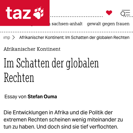

taz zahl ich
hitze
landtagswahl in sachsen-anhalt
gewalt gegen frauen

taz zahl ich
Trump
Afrikanischer Kontinent: Im Schatten der globalen Rechten
taz zahl ich
Afrikanischer Kontinent
themen
Im Schatten der globalen
politik
Rechten
öko
gesellschaft
Essay von
Stefan Ouma
kultur
Die Entwicklungen in Afrika und die Politik der
extremen Rechten scheinen wenig miteinander zu
sport
tun zu haben. Und doch sind sie tief verflochten.