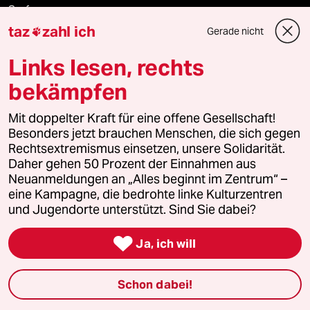
Surfen
taz
zahl ich
Gerade nicht

Links lesen, rechts
Verlag
bekämpfen
Aktuelles
Mit doppelter Kraft für eine offene Gesellschaft!
Besonders jetzt brauchen Menschen, die sich gegen
Rechtsextremismus einsetzen, unsere Solidarität.
Hausblog
Daher gehen 50 Prozent der Einnahmen aus
Neuanmeldungen an „Alles beginnt im Zentrum“ –
Die Seitenwende
eine Kampagne, die bedrohte linke Kulturzentren
und Jugendorte unterstützt. Sind Sie dabei?
Stellen

Ja, ich will
Presse
Schon dabei!