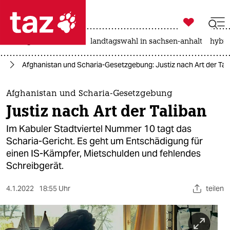

taz zahl ich
niedrigwasser
rente
landtagswahl in sachsen-anhalt
hybri

taz zahl ich
an
Afghanistan und Scharia-Gesetzgebung: Justiz nach Art der Tal
taz zahl ich
themen
Afghanistan und Scharia-Gesetzgebung
Justiz nach Art der Taliban
politik
Im Kabuler Stadtviertel Nummer 10 tagt das
öko
Scharia-Gericht. Es geht um Entschädigung für
einen IS-Kämpfer, Mietschulden und fehlendes
gesellschaft
Schreibgerät.
kultur
4.1.2022
18:55 Uhr
teilen
sport