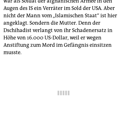
war als Soldat der afghanischen Armee in den
epaper login
Augen des IS ein Verräter im Sold der USA. Aber
nicht der Mann vom „Islamischen Staat“ ist hier
angeklagt. Sondern die Mutter. Denn der
Dschihadist verlangt von ihr Schadenersatz in
Höhe von 16.000 US-Dollar, weil er wegen
Anstiftung zum Mord im Gefängnis einsitzen
musste.