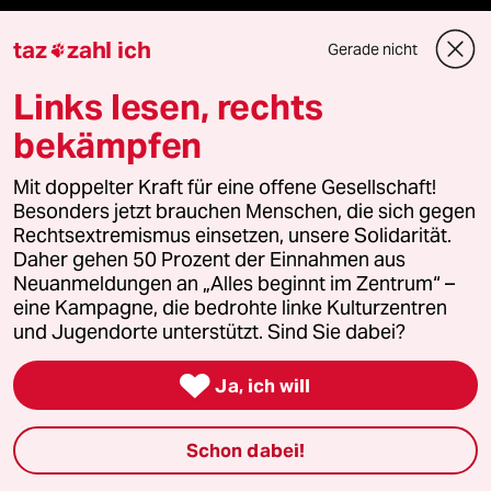
Wahrheit
taz
zahl ich
Gerade nicht

Links lesen, rechts
Themen
bekämpfen
Mit doppelter Kraft für eine offene Gesellschaft!
Niedrigwasser
Besonders jetzt brauchen Menschen, die sich gegen
Rechtsextremismus einsetzen, unsere Solidarität.
Rente
Daher gehen 50 Prozent der Einnahmen aus
Neuanmeldungen an „Alles beginnt im Zentrum“ –
Landtagswahl in Sachsen-Anhalt
eine Kampagne, die bedrohte linke Kulturzentren
und Jugendorte unterstützt. Sind Sie dabei?
Hybrider Krieg

Ja, ich will
Jemen
Schon dabei!
Ceuta