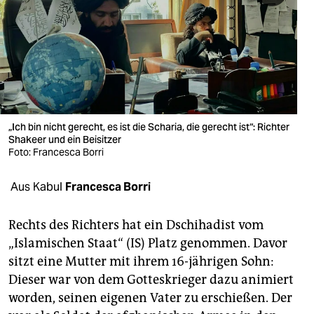
berlin
nord
wahrheit
verlag
verlag
„Ich bin nicht gerecht, es ist die Scharia, die gerecht ist“: Richter
Shakeer und ein Beisitzer
veranstaltungen
Foto: Francesca Borri
shop
Aus Kabul
Francesca Borri
fragen & hilfe
Rechts des Richters hat ein Dschihadist vom
unterstützen
„Islamischen Staat“ (IS) Platz genommen. Davor
sitzt eine Mutter mit ihrem 16-jährigen Sohn:
abo
Dieser war von dem Gotteskrieger dazu animiert
genossenschaft
worden, seinen eigenen Vater zu erschießen. Der