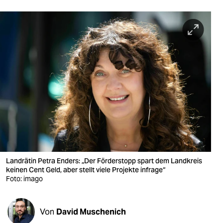
berlin
nord
wahrheit
verlag
verlag
veranstaltungen
shop
fragen & hilfe
Landrätin Petra Enders: „Der Förderstopp spart dem Landkreis
unterstützen
keinen Cent Geld, aber stellt viele Projekte infrage“
Foto: imago
abo
genossenschaft
Von
David Muschenich