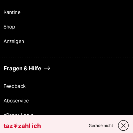
Kantine
Shop
Anzeigen
Fragen & Hilfe
Feedback
Aboservice
ePaper Login
taz
zahl ich
Gerade nicht

Downloads für Abonnierende