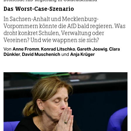
Drohende AfD-Regierung in Ostdeutschland
Das Worst-Case-Szenario
In Sachsen-Anhalt und Mecklenburg-
Vorpommern könnte die AfD bald regieren. Was
droht konkret Schulen, Verwaltung oder
Vereinen? Und wie wappnen sie sich?
Von
Anne Fromm
,
Konrad Litschko
,
Gareth Joswig
,
Clara
Dünkler
,
David Muschenich
und
Anja Krüger