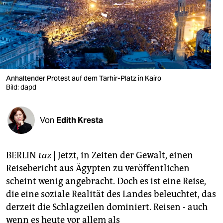
berlin
nord
wahrheit
verlag
Anhaltender Protest auf dem Tarhir-Platz in Kairo
verlag
Bild: dapd
veranstaltungen
Von
Edith Kresta
shop
fragen & hilfe
BERLIN
taz
| Jetzt, in Zeiten der Gewalt, einen
unterstützen
Reisebericht aus Ägypten zu veröffentlichen
scheint wenig angebracht. Doch es ist eine Reise,
abo
die eine soziale Realität des Landes beleuchtet, das
genossenschaft
derzeit die Schlagzeilen dominiert. Reisen - auch
wenn es heute vor allem als