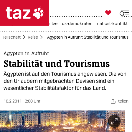

taz zahl ich
krieg in der ukraine
hitze
us-demokraten
nahost-konflikt

taz zahl ich
esellschaft
Reise
Ägypten in Aufruhr: Stabilität und Tourismus
taz zahl ich
themen
Ägypten in Aufruhr
Stabilität und Tourismus
politik
Ägypten ist auf den Tourismus angewiesen. Die von
öko
den Urlaubern mitgebrachten Devisen sind ein
wesentlicher Stabilitätsfaktor für das Land.
gesellschaft
10.2.2011
2:00 Uhr
teilen
kultur
sport