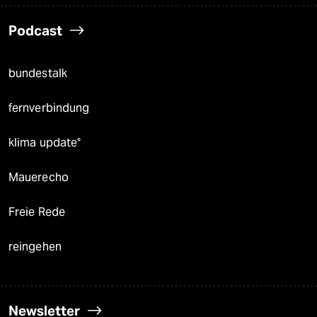
Podcast
bundestalk
fernverbindung
klima update°
Mauerecho
Freie Rede
reingehen
Newsletter