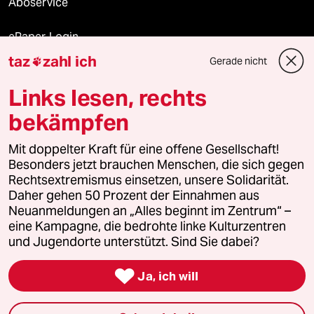
Aboservice
ePaper Login
taz
zahl ich
Gerade nicht

Downloads für Abonnierende
Links lesen, rechts
bekämpfen
© 2026 taz Verlags und Vertriebs GmbH
Mit doppelter Kraft für eine offene Gesellschaft!
Alle Rechte vorbehalten. Bei rechtlichen Fragen oder für Genehmigungen
wenden Sie sich bitte an
lizenzen@taz.de
Besonders jetzt brauchen Menschen, die sich gegen
Rechtsextremismus einsetzen, unsere Solidarität.
Daher gehen 50 Prozent der Einnahmen aus
Feedback
Redaktionsstatut
Kommune-Richtlinien
KI-
Neuanmeldungen an „Alles beginnt im Zentrum“ –
eine Kampagne, die bedrohte linke Kulturzentren
Leitlinie
Informant
Datenschutz
Impressum
AGB
und Jugendorte unterstützt. Sind Sie dabei?
Seitenwende
Einwilligungen widerrufen (Ads)

Ja, ich will