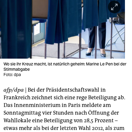
berlin
nord
wahrheit
verlag
verlag
veranstaltungen
Wo sie ihr Kreuz macht, ist natürlich geheim: Marine Le Pen bei der
Stimmabgabe
shop
Foto: dpa
fragen & hilfe
afp/dpa
| Bei der Präsidentschaftswahl in
Frankreich zeichnet sich eine rege Beteiligung ab.
unterstützen
Das Innenministerium in Paris meldete am
abo
Sonntagmittag vier Stunden nach Öffnung der
Wahllokale eine Beteiligung von 28,5 Prozent –
genossenschaft
etwas mehr als bei der letzten Wahl 2012, als zum