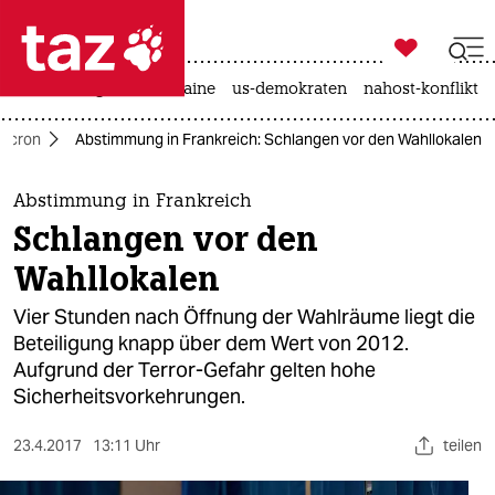

taz zahl ich
hitze
krieg in der ukraine
us-demokraten
nahost-konflikt

taz zahl ich
acron
Abstimmung in Frankreich: Schlangen vor den Wahllokalen
taz zahl ich
themen
Abstimmung in Frankreich
Schlangen vor den
politik
Wahllokalen
öko
Vier Stunden nach Öffnung der Wahlräume liegt die
Beteiligung knapp über dem Wert von 2012.
gesellschaft
Aufgrund der Terror-Gefahr gelten hohe
Sicherheitsvorkehrungen.
kultur
sport
23.4.2017
13:11 Uhr
teilen