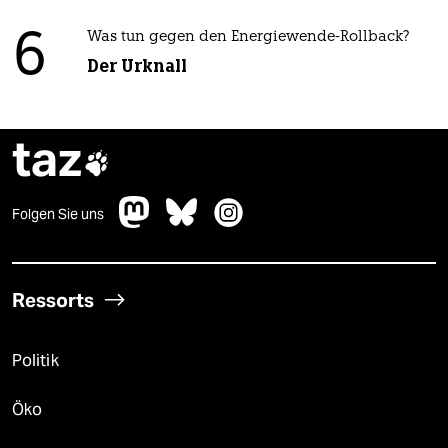
6
Was tun gegen den Energiewende-Rollback?
Der Urknall
taz

Folgen Sie uns
Ressorts
Politik
Öko