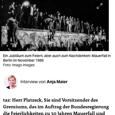
berlin
nord
wahrheit
verlag
verlag
veranstaltungen
Ein Jubiläum zum Feiern, aber auch zum Nachdenken: Mauerfall in
Berlin im November 1989
Foto: imago images
shop
fragen & hilfe
Interview von
Anja Maier
unterstützen
abo
taz: Herr Platzeck, Sie sind Vorsitzender des
genossenschaft
Gremiums, das im Auftrag der Bundesregierung
die Feierlichkeiten zu 30 Jahren Mauerfall und