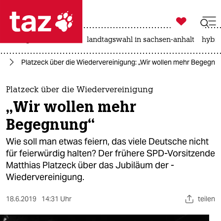

taz zahl ich
niedrigwasser
rente
landtagswahl in sachsen-anhalt
hybri

taz zahl ich
it
Platzeck über die ­Wiedervereinigung: „Wir wollen mehr Begegnu
taz zahl ich
themen
Platzeck über die ­Wiedervereinigung
„Wir wollen mehr
politik
Begegnung“
öko
Wie soll man etwas feiern, das viele Deutsche nicht
für feierwürdig halten? Der frühere SPD-Vorsitzende
gesellschaft
Matthias Platzeck über das Jubiläum der ­
Wiedervereinigung.
kultur
sport
18.6.2019
14:31 Uhr
teilen