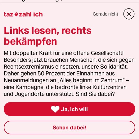
Kräfte inzwischen geworden sind. Gerade jetzt
taz
zahl ich
braucht es Zusammenhalt und Solidarität. Auch
Gerade nicht

und vor allem mit den Menschen, die sich vor Ort
Links lesen, rechts
für eine starke Zivilgesellschaft einsetzen. Die taz
bekämpfen
kooperiert deshalb mit "Alles beginnt im
Zentrum". Die Kampagne unterstützt bundesweit
Mit doppelter Kraft für eine offene Gesellschaft!
linke, selbstverwaltete Orte und baut einen
Besonders jetzt brauchen Menschen, die sich gegen
solidarischen Fonds für deren Schutz und Erhalt
Rechtsextremismus einsetzen, unsere Solidarität.
auf. Eine offene Gesellschaft braucht guten, frei
Daher gehen 50 Prozent der Einnahmen aus
zugänglichen Journalismus – und
Neuanmeldungen an „Alles beginnt im Zentrum“ –
zivilgesellschaftliches Engagement. Finden Sie
eine Kampagne, die bedrohte linke Kulturzentren
und Jugendorte unterstützt. Sind Sie dabei?
auch? Dann machen Sie mit und unterstützen Sie
unsere Aktion.

Ja, ich will
Jetzt unterstützen
Schon dabei!